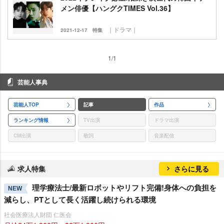
メン俳優【ハングクTIMES Vol.36】
｜ドラマ｜
2021-12-17
特集
1/1
芸能人事典
芸能人TOP
記事
作品
ランキング情報
TV出演
ドラマ出演
CM出演
歌詞
音楽配信
求人特集
さらに見る
理学療法士/最新ロボットやリフト完備!身体への負担を
NEW
減らし、PTとして長く活躍し続けられる環境
社会医療法人財団 仁医会