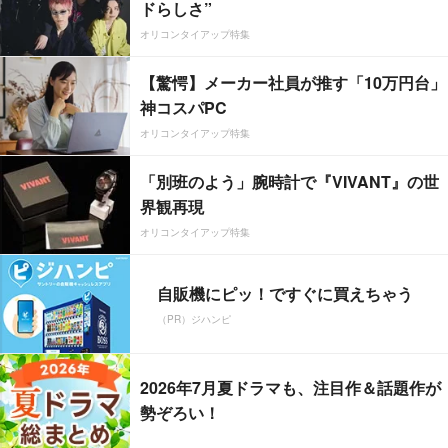
ドらしさ”
オリコンタイアップ特集
【驚愕】メーカー社員が推す「10万円台」
神コスパPC
オリコンタイアップ特集
「別班のよう」腕時計で『VIVANT』の世
界観再現
オリコンタイアップ特集
自販機にピッ！ですぐに買えちゃう
（PR）ジハンピ
2026年7月夏ドラマも、注目作＆話題作が
勢ぞろい！