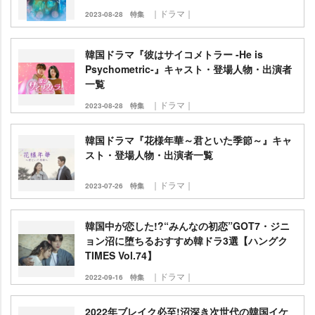
｜ドラマ｜
2023-08-28
特集
韓国ドラマ『彼はサイコメトラー -He is
Psychometric-』キャスト・登場人物・出演者
一覧
｜ドラマ｜
2023-08-28
特集
韓国ドラマ『花様年華～君といた季節～』キャ
スト・登場人物・出演者一覧
｜ドラマ｜
2023-07-26
特集
韓国中が恋した!?“みんなの初恋”GOT7・ジニ
ョン沼に堕ちるおすすめ韓ドラ3選【ハングク
TIMES Vol.74】
｜ドラマ｜
2022-09-16
特集
2022年ブレイク必至!沼深き次世代の韓国イケ