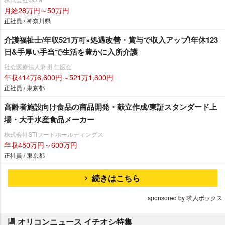
月給28万円～50万円
正社員 / 神奈川県
介護福祉士/年収521万可×処遇改善・賞与で収入アップ!年休123
日&手厚い手当で生活を豊かに入所介護
社会医療法人財団 仁医会
年収414万6,600円～521万1,600円
正社員 / 東京都
高齢者施設向け食品の商品開発・献立作成/東証スタンダード上
場・大手水産食品メーカー
株式会社STIフードホールディングス
年収450万円～600万円
正社員 / 東京都
続きはこちら
sponsored by 求人ボックス
オリコンニュース イチオシ特集