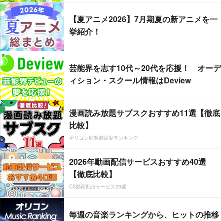
【夏アニメ2026】7月期夏の新アニメを一
挙紹介！
芸能界を志す10代～20代を応援！ オーデ
ィション・スクール情報はDeview
漫画読み放題サブスクおすすめ11選【徹底
比較】
オリコン顧客満足度ランキング
2026年動画配信サービスおすすめ40選
【徹底比較】
CS動画配信サービス20選
毎週の音楽ランキングから、ヒットの推移