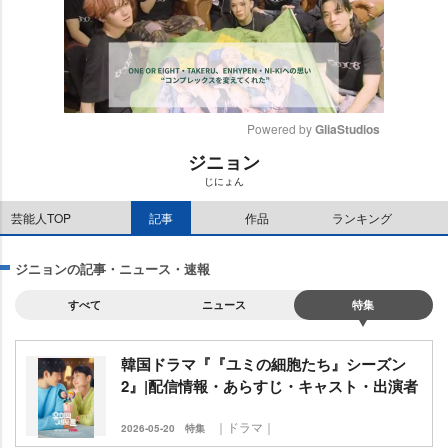
Powered by 
GliaStudios
ジニョン
M
じにょん
u
t
芸能人TOP
記事
作品
ランキング
e
ジニョンの記事・ニュース・速報
すべて
ニュース
特集
韓国ドラマ『『ユミの細胞たち』シーズン
2』|配信情報・あらすじ・キャスト・出演者
｜ドラマ｜
2026-05-20
特集