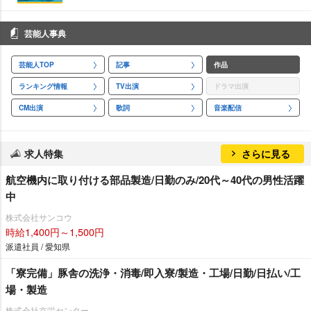
芸能人事典
芸能人TOP
記事
作品
ランキング情報
TV出演
ドラマ出演
CM出演
歌詞
音楽配信
求人特集
さらに見る
航空機内に取り付ける部品製造/日勤のみ/20代～40代の男性活躍
中
株式会社サンコウ
時給1,400円～1,500円
派遣社員 / 愛知県
「寮完備」豚舎の洗浄・消毒/即入寮/製造・工場/日勤/日払い/工
場・製造
株式会社京栄センター