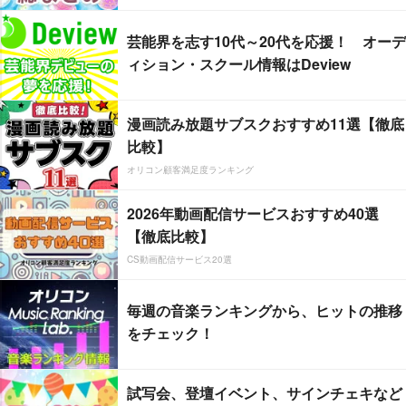
芸能界を志す10代～20代を応援！ オーデ
ィション・スクール情報はDeview
漫画読み放題サブスクおすすめ11選【徹底
比較】
オリコン顧客満足度ランキング
2026年動画配信サービスおすすめ40選
【徹底比較】
CS動画配信サービス20選
毎週の音楽ランキングから、ヒットの推移
をチェック！
試写会、登壇イベント、サインチェキなど