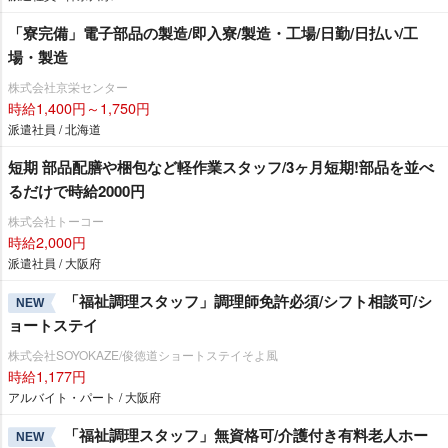
「寮完備」電子部品の製造/即入寮/製造・工場/日勤/日払い/工
場・製造
株式会社京栄センター
時給1,400円～1,750円
派遣社員 / 北海道
短期 部品配膳や梱包など軽作業スタッフ/3ヶ月短期!部品を並べ
るだけで時給2000円
株式会社トーコー
時給2,000円
派遣社員 / 大阪府
「福祉調理スタッフ」調理師免許必須/シフト相談可/シ
NEW
ョートステイ
株式会社SOYOKAZE/俊徳道ショートステイそよ風
時給1,177円
アルバイト・パート / 大阪府
「福祉調理スタッフ」無資格可/介護付き有料老人ホー
NEW