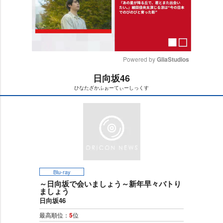
Powered by 
GliaStudios
日向坂46
M
ひなたざかふぉーてぃーしっくす
u
t
e
Blu-ray
～日向坂で会いましょう～新年早々バトり
ましょう
日向坂46
最高順位：
5
位