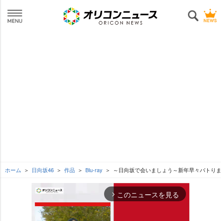
ホーム
日向坂46
作品
Blu-ray
～日向坂で会いましょう～新年早々バトり
このニュースを見る
arrow_forward_ios