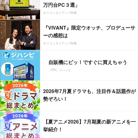
万円台PC３選」
オリコンタイアップ特集
『VIVANT』限定ウオッチ、プロデューサ
ーの感想は
オリコンタイアップ特集
自販機にピッ！ですぐに買えちゃう
（PR）ジハンピ
2026年7月夏ドラマも、注目作＆話題作が
勢ぞろい！
【夏アニメ2026】7月期夏の新アニメを一
挙紹介！