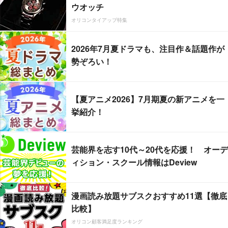
ウオッチ
オリコンタイアップ特集
2026年7月夏ドラマも、注目作＆話題作が
勢ぞろい！
【夏アニメ2026】7月期夏の新アニメを一
挙紹介！
芸能界を志す10代～20代を応援！ オーデ
ィション・スクール情報はDeview
漫画読み放題サブスクおすすめ11選【徹底
比較】
オリコン顧客満足度ランキング