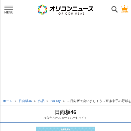
ホーム
日向坂46
作品
Blu-ray
～日向坂で会いましょう～齊藤京子の野球
日向坂46
ひなたざかふぉーてぃーしっくす