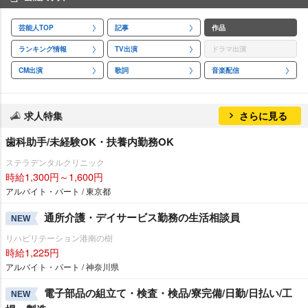
芸能人TOP
記事
作品
ランキング情報
TV出演
ドラマ出演
CM出演
歌詞
音楽配信
求人特集
さらに見る
歯科助手/未経験OK・扶養内勤務OK
ステラデンタルクリニック
時給1,300円～1,600円
アルバイト・パート / 東京都
通所介護・デイサービス勤務の生活相談員
NEW
リハビリテーション港南の樹
時給1,225円
アルバイト・パート / 神奈川県
電子部品の組立て・検査・検品/寮完備/日勤/日払い/工
NEW