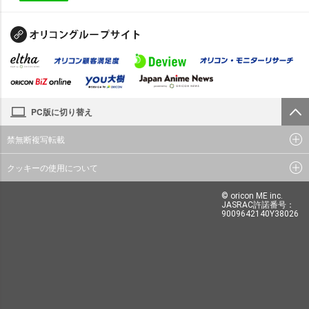
PC版に切り替え
禁無断複写転載
クッキーの使用について
© oricon ME inc.
JASRAC許諾番号：
9009642140Y38026