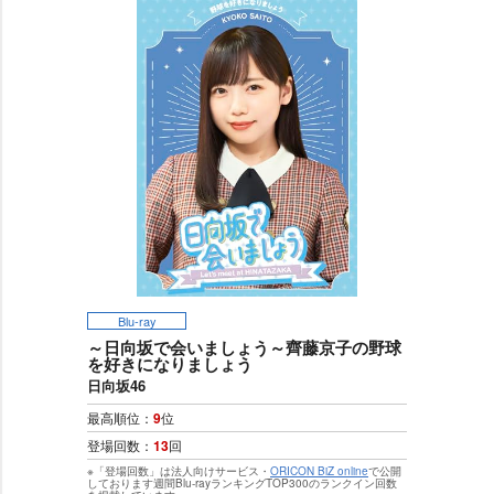
Blu-ray
～日向坂で会いましょう～齊藤京子の野球
を好きになりましょう
日向坂46
最高順位：
9
位
登場回数：
13
回
※「登場回数」は法人向けサービス・
ORICON BiZ online
で公開
しております週間Blu-rayランキングTOP300のランクイン回数