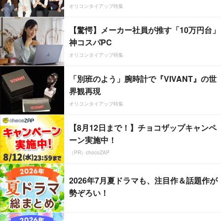
オリコンタイアップ特集
【驚愕】メーカー社員が推す「10万円台」
神コスパPC
オリコンタイアップ特集
「別班のよう」腕時計で『VIVANT』の世
界観再現
オリコンタイアップ特集
【8月12日まで！】チョコザップキャンペ
ーン実施中！
（PR）chocoZAP
2026年7月夏ドラマも、注目作＆話題作が
勢ぞろい！