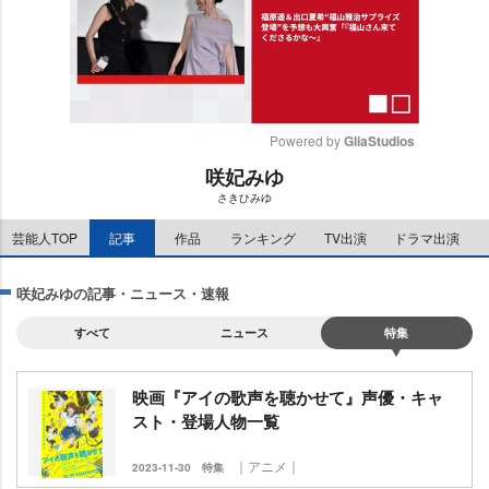
Powered by 
GliaStudios
咲妃みゆ
M
さきひみゆ
u
t
芸能人TOP
記事
作品
ランキング
TV出演
ドラマ出演
e
咲妃みゆの記事・ニュース・速報
すべて
ニュース
特集
映画『アイの歌声を聴かせて』声優・キャ
スト・登場人物一覧
｜アニメ｜
2023-11-30
特集