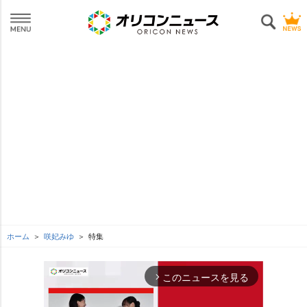
ホーム
咲妃みゆ
特集
このニュースを見る
arrow_forward_ios