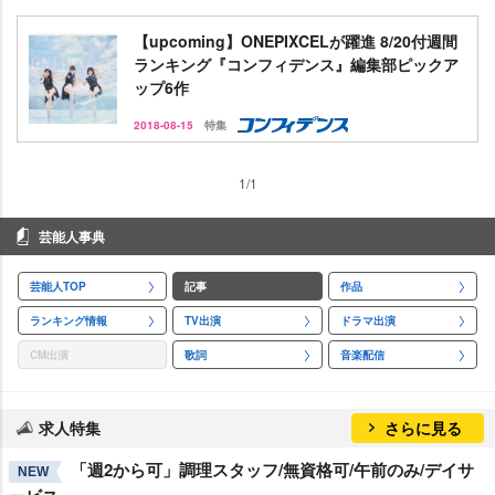
【upcoming】ONEPIXCELが躍進 8/20付週間
ランキング『コンフィデンス』編集部ピックア
ップ6作
2018-08-15
特集
1/1
芸能人事典
芸能人TOP
記事
作品
ランキング情報
TV出演
ドラマ出演
CM出演
歌詞
音楽配信
求人特集
さらに見る
「週2から可」調理スタッフ/無資格可/午前のみ/デイサ
NEW