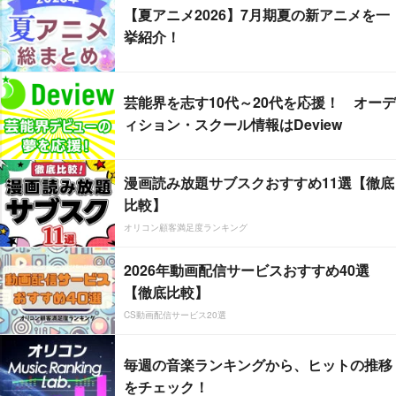
【夏アニメ2026】7月期夏の新アニメを一
挙紹介！
芸能界を志す10代～20代を応援！ オーデ
ィション・スクール情報はDeview
漫画読み放題サブスクおすすめ11選【徹底
比較】
オリコン顧客満足度ランキング
2026年動画配信サービスおすすめ40選
【徹底比較】
CS動画配信サービス20選
毎週の音楽ランキングから、ヒットの推移
をチェック！