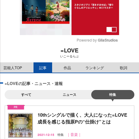
Powered by 
GliaStudios
=LOVE
M
いこーるらぶ
u
t
芸能人TOP
記事
作品
ランキング
歌詞
e
=LOVEの記事・ニュース・速報
すべて
ニュース
特集
10thシングルで描く、大人になった=LOVE
成長を感じる指原Pの“仕掛け”とは
｜音楽｜
2021-12-15
特集