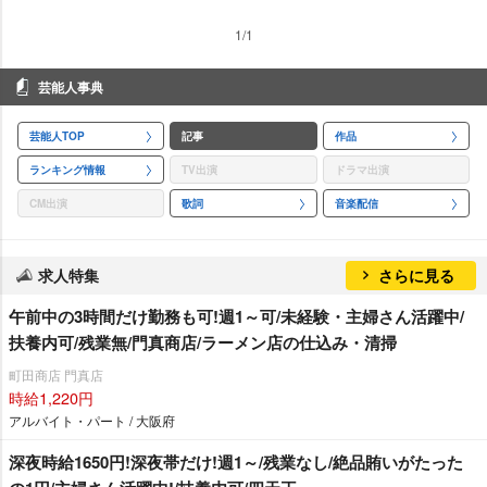
1/1
芸能人事典
芸能人TOP
記事
作品
ランキング情報
TV出演
ドラマ出演
CM出演
歌詞
音楽配信
求人特集
さらに見る
午前中の3時間だけ勤務も可!週1～可/未経験・主婦さん活躍中/
扶養内可/残業無/門真商店/ラーメン店の仕込み・清掃
町田商店 門真店
時給1,220円
アルバイト・パート / 大阪府
深夜時給1650円!深夜帯だけ!週1～/残業なし/絶品賄いがたった