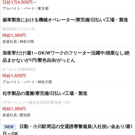
日給1万4,500円～
アルバイト・パート / 東京都
歯車製造における機械オペレーター/寮完備/日払い/工場・製造
株式会社ライオン社
時給1,350円
派遣社員 / 神奈川県
深夜帯だけ!週1～OK/Wワークのフリーター活躍中/残業なし/絶
品まかないが1円/髪色自由/がっとん
がっとん 京急鶴見店
時給1,625円
アルバイト・パート / 神奈川県
化学製品の運搬/寮完備/日払い/工場・製造
UTエージェント株式会社AGT東海第一CU
時給1,350円
派遣社員 / 愛知県
日勤・小川駅周辺の交通誘導警備員/入社祝い金あり/週1
NEW
日～OK