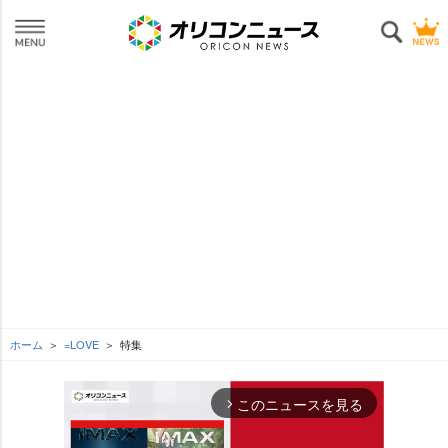
ホーム
=LOVE
特集
このニュースを見る
arrow_forward_ios