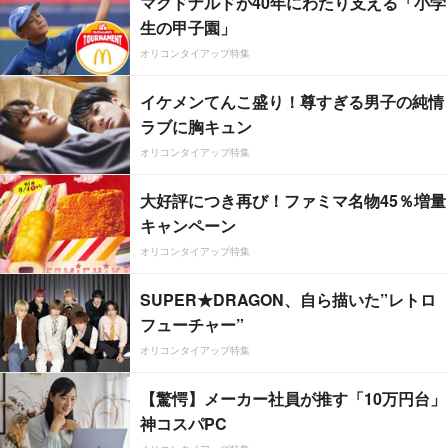
マクドナルドが40年にわたり支える「小学
生の甲子園」
オリコンタイアップ特集
イケメンてんこ盛り！尊すぎる男子の純情
ラブに胸キュン
オリコンタイアップ特集
大好評につき再び！ファミマ名物45％増量
キャンペーン
オリコンタイアップ特集
SUPER★DRAGON、自ら描いた”レトロ
フューチャー”
オリコンタイアップ特集
【驚愕】メーカー社員が推す「10万円台」
神コスパPC