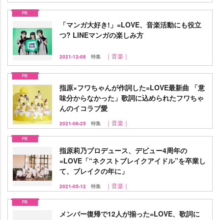
「マンガ大好き!」=LOVE、音楽活動にも役立
つ? LINEマンガの楽しみ方
｜音楽｜
2021-12-08
特集
指原×フワちゃんが作詞した=LOVE最新曲 「意
味分からなかった」歌詞に込められたフワちゃ
んのイコラブ愛
｜音楽｜
2021-08-25
特集
指原莉乃プロデュース、デビュー4周年の
=LOVE「“ネクストブレイクアイドル”を卒業し
て、ブレイクの年に」
｜音楽｜
2021-05-12
特集
メンバー復帰で12人が揃った=LOVE、歌詞に