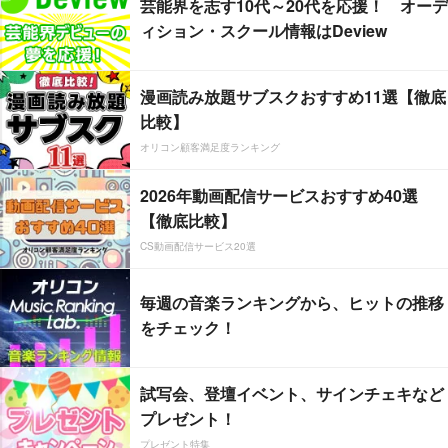
芸能界を志す10代～20代を応援！ オーデ
ィション・スクール情報はDeview
漫画読み放題サブスクおすすめ11選【徹底
比較】
オリコン顧客満足度ランキング
2026年動画配信サービスおすすめ40選
【徹底比較】
CS動画配信サービス20選
毎週の音楽ランキングから、ヒットの推移
をチェック！
試写会、登壇イベント、サインチェキなど
プレゼント！
プレゼント特集