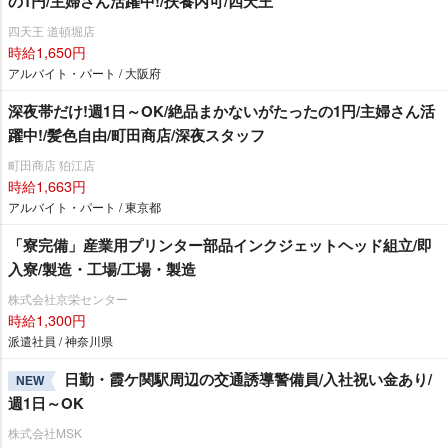
の1円/主婦さん活躍中!/扶養内可/四天王
四天王 道頓堀店
時給1,650円
アルバイト・パート / 大阪府
深夜帯だけ!週1日～OK/絶品まかないがたったの1円/主婦さん活
躍中!/髪色自由/町田商店/深夜スタッフ
町田商店 狛江店
時給1,663円
アルバイト・パート / 東京都
「寮完備」産業用プリンター部品インクジェットヘッド組立/即
入寮/製造・工場/工場・製造
株式会社京栄センター
時給1,300円
派遣社員 / 神奈川県
日勤・霞ケ関駅周辺の交通誘導警備員/入社祝い金あり/
NEW
週1日～OK
株式会社MSK