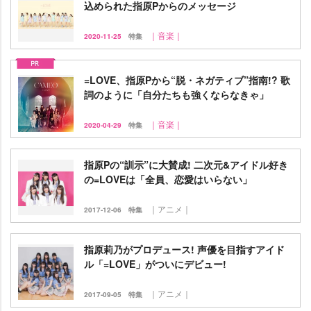
込められた指原Pからのメッセージ
｜音楽｜
2020-11-25
特集
=LOVE、指原Pから“脱・ネガティブ”指南!? 歌
詞のように「自分たちも強くならなきゃ」
｜音楽｜
2020-04-29
特集
指原Pの“訓示”に大賛成! 二次元&アイドル好き
の=LOVEは「全員、恋愛はいらない」
｜アニメ｜
2017-12-06
特集
指原莉乃がプロデュース! 声優を目指すアイド
ル「=LOVE」がついにデビュー!
｜アニメ｜
2017-09-05
特集