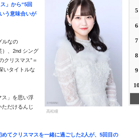
ス」から“5回
5
という意味合いが
6
7
グルなの
）、2nd シング
8
のクリスマス”＝
が深いタイトルな
9
1
ス」を思い浮
いただけるんじ
高松瞳
めてクリスマスを一緒に過ごした2人が、5回目の