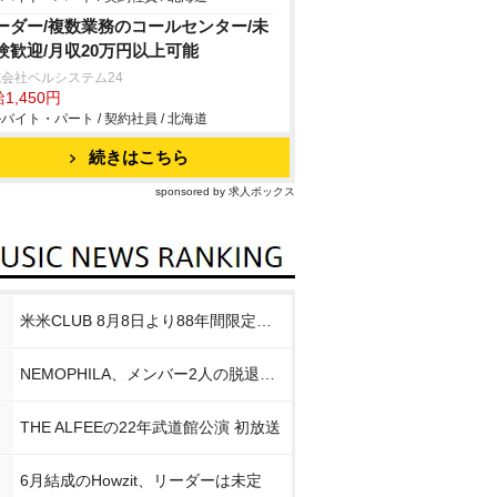
ーダー/複数業務のコールセンター/未
験歓迎/月収20万円以上可能
会社ベルシステム24
1,450円
バイト・パート / 契約社員 / 北海道
続きはこちら
sponsored by 求人ボックス
米米CLUB 8月8日より88年間限定企画
NEMOPHILA、メンバー2人の脱退発表
THE ALFEEの22年武道館公演 初放送
6月結成のHowzit、リーダーは未定