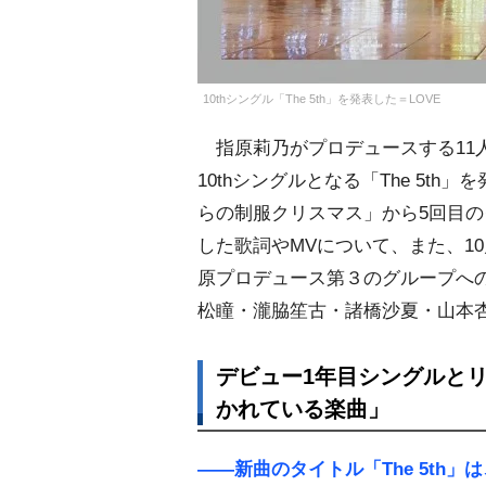
10thシングル「The 5th」を発表した＝LOVE
指原莉乃がプロデュースする11人
10thシングルとなる「The 5t
らの制服クリスマス」から5回目
した歌詞やMVについて、また、10
原プロデュース第３のグループへ
松瞳・瀧脇笙古・諸橋沙夏・山本
デビュー1年目シングルと
かれている楽曲」
――新曲のタイトル「The 5th」は