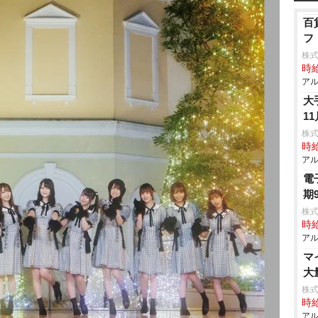
百
フ
株
時給
アル
大
1
株式
時給
アル
電
期
株式
時給
アル
マ
大
株式
時給
アル