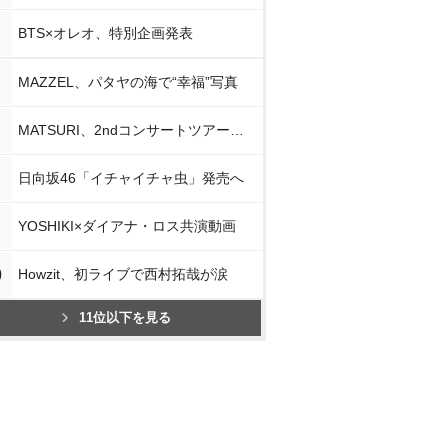
BTS×オレオ、特別企画発表
MAZZEL、パタヤの海で“幸福”写真
MATSURI、2ndコンサートツアー初日公演
日向坂46「イチャイチャ虫」発売へ
YOSHIKI×ダイアナ・ロス共演動画
0
Howzit、初ライブで西村拓哉が涙
11位以下を見る