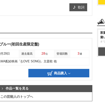
歌詞
茶
違
オ
ントブルー(初回生産限定盤)
28
3
0月29日
過去最高
登場回数
位
週
AWA配給映画「(LOVE SONG)」主題歌 他
商品購入
作品一覧を見る
この芸能人のトップへ