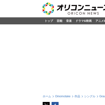
トップ
芸能
音楽
ドラマ&映画
アニメ
ホーム
Omoinotake
作品
シングル
Gr