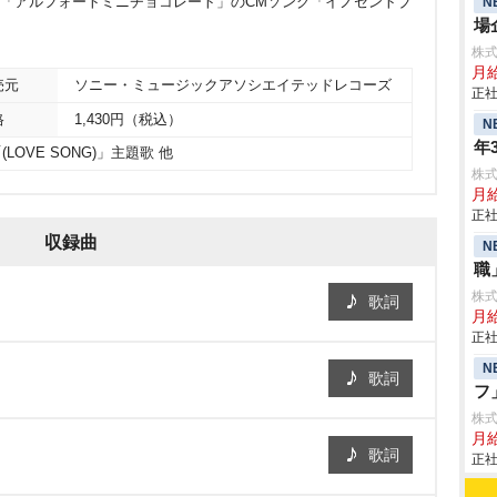
ルボン「アルフォートミニチョコレート」のCMソング「イノセントブ
N
場
株
月給
売元
ソニー・ミュージックアソシエイテッドレコーズ
正社
格
1,430円（税込）
N
年
LOVE SONG)」主題歌 他
株
月
正社
収録曲
N
職
株
歌詞
月
正社
N
歌詞
フ
株
月給
歌詞
正社