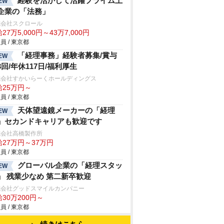
経験を活かして活躍プライム上
EW
企業の「法務」
式会社スクロール
27万5,000円～43万7,000円
員 / 東京都
「経理事務」経験者募集/賞与
EW
3回/年休117日/福利厚生
式会社すかいらーくホールディングス
給25万円～
員 / 東京都
天体望遠鏡メーカーの「経理
EW
」セカンドキャリアも歓迎です
式会社高橋製作所
給27万円～37万円
員 / 東京都
グローバル企業の「経理スタッ
EW
」 残業少なめ 第二新卒歓迎
式会社グッドスマイルカンパニー
30万200円～
員 / 東京都