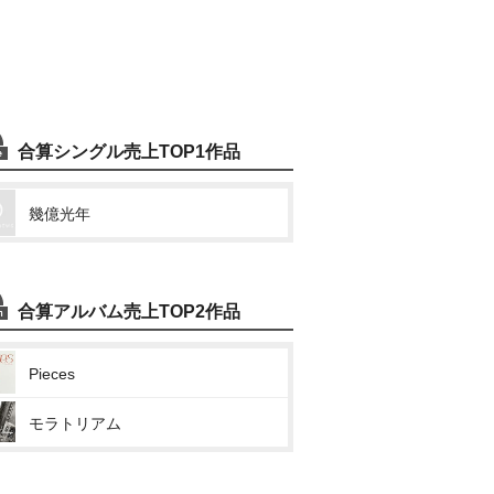
合算シングル売上TOP1作品
幾億光年
合算アルバム売上TOP2作品
Pieces
モラトリアム