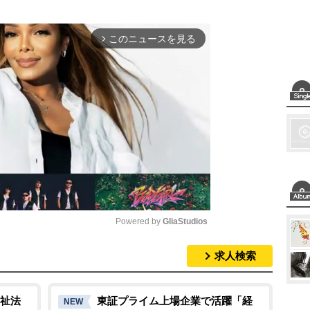
このニュースを見る
arrow_forward_ios
Powered by 
GliaStudios
求人検索
M
u
t
祉法
東証プライム上場企業で活躍「経
NEW