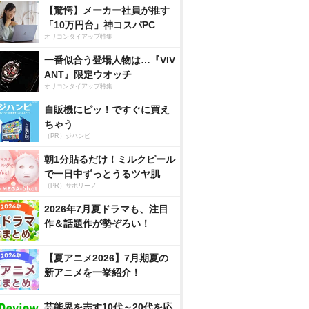
【驚愕】メーカー社員が推す
「10万円台」神コスパPC
オリコンタイアップ特集
一番似合う登場人物は…『VIV
ANT』限定ウオッチ
オリコンタイアップ特集
自販機にピッ！ですぐに買え
ちゃう
（PR）ジハンピ
朝1分貼るだけ！ミルクピール
で一日中ずっとうるツヤ肌
（PR）サボリーノ
2026年7月夏ドラマも、注目
作＆話題作が勢ぞろい！
【夏アニメ2026】7月期夏の
新アニメを一挙紹介！
芸能界を志す10代～20代を応