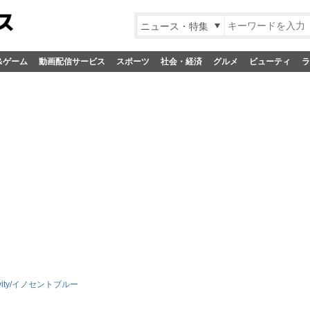
ニュース・特集
&ゲーム
動画配信サービス
スポーツ
社会・経済
グルメ
ビューティ
ラ
avity/イノセントブルー