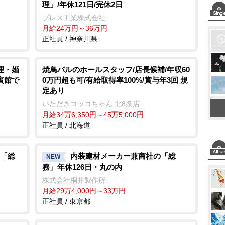
理」/年休121日/完休2日
e
プレス工業株式会社
月給24万円～36万円
正社員 / 神奈川県
理・婚
焼鳥バルのホールスタッフ/店長候補/年収60
賓館で
0万円超も可/有給取得率100%/賞与年3回 規
定あり
いただきコッコちゃん 北8条店
月給34万6,350円～45万5,000円
正社員 / 北海道
「総
内装建材メーカー兼商社の「総
NEW
務」年休126日・丸の内
株式会社桐井製作所
月給29万4,000円～33万円
正社員 / 東京都