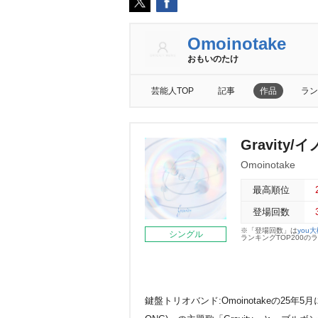
Omoinotake
おもいのたけ
芸能人TOP
記事
作品
ラン
Gravity
Omoinotake
最高順位
登場回数
※「登場回数」は
you
シングル
ランキングTOP200
鍵盤トリオバンド:Omoinotakeの25