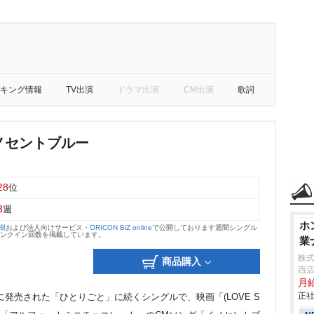
キング情報
TV出演
ドラマ出演
CM出演
歌詞
/イノセントブルー
28
位
3
週
ホ
大樹
および法人向けサービス・
ORICON BiZ online
で公開しております週間シングル
のランクイン回数を掲載しています。
業
株式
商品購入
西
月給
正社
年5月に発売された「ひとりごと」に続くシングルで、映画「(LOVE S