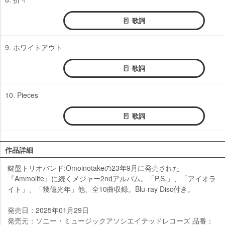
歌詞
9. ホワイトアウト
歌詞
10. Pieces
歌詞
作品詳細
鍵盤トリオバンド:Omoinotakeの23年9月に発売された
『Ammolite』に続くメジャー2ndアルバム。「P.S.」、「アイオラ
イト」、「幾億光年」他、全10曲収録。Blu-ray Disc付き。
発売日：2025年01月29日
発売元：ソニー・ミュージックアソシエイテッドレコーズ 品番：