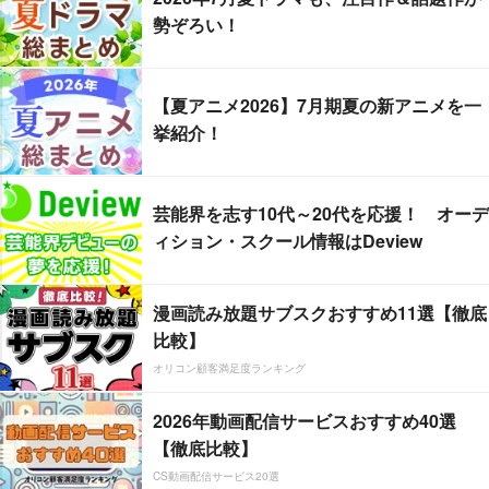
勢ぞろい！
【夏アニメ2026】7月期夏の新アニメを一
挙紹介！
芸能界を志す10代～20代を応援！ オーデ
ィション・スクール情報はDeview
漫画読み放題サブスクおすすめ11選【徹底
比較】
オリコン顧客満足度ランキング
2026年動画配信サービスおすすめ40選
【徹底比較】
CS動画配信サービス20選