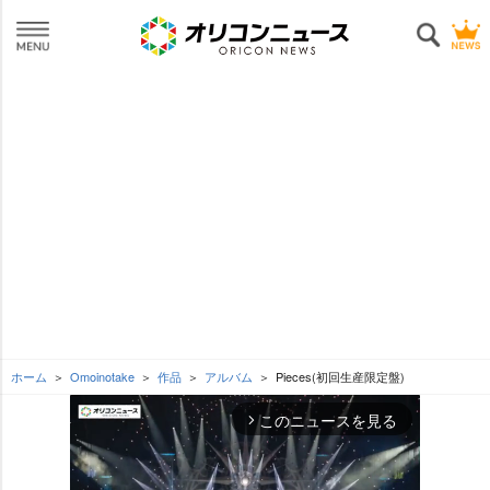
ホーム
Omoinotake
作品
アルバム
Pieces(初回生産限定盤)
このニュースを見る
arrow_forward_ios