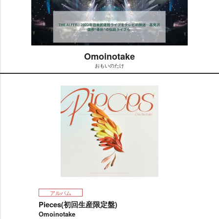
Omoinotake
おもいのたけ
M
u
t
e
アルバム
Pieces(初回生産限定盤)
Omoinotake