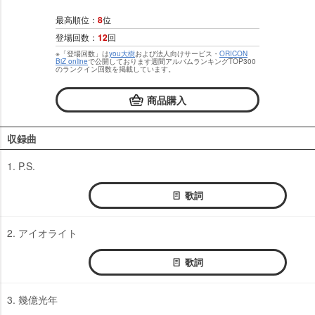
最高順位：
8
位
登場回数：
12
回
※「登場回数」は
you大樹
および法人向けサービス・
ORICON
BiZ online
で公開しております週間アルバムランキングTOP300
のランクイン回数を掲載しています。
商品購入
収録曲
1. P.S.
歌詞
2. アイオライト
歌詞
3. 幾億光年