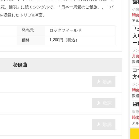
歯
yyyyy/火花、踊唄」に続くシングルで、「日本一周愛のご飯旅」、「バ
小
」を収録したトリプルA面。
時給
アル
「
発売元
ロックフィールド
入
価格
1,200円（税込）
ー
ラ
月
派遣
収録曲
コ
方
歌詞
ラ
時給
派遣
歌詞
歯
医
時給
アル
歌詞