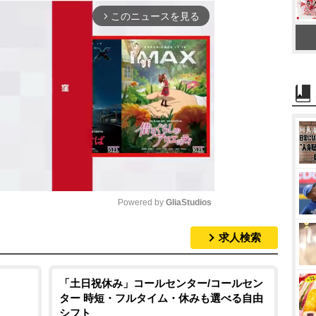
このニュースを見る
arrow_forward_ios
Powered by 
GliaStudios
求人検索
M
u
t
「土日祝休み」コールセンター/コールセン
ター 時短・フルタイム・休みも選べる自由
e
シフト