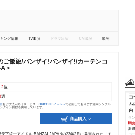
キング情報
TV出演
ドラマ出演
CM出演
歌詞
ご飯旅/バンザイ!バンザイ!/カーテンコ
-A＞
12
位
3
週
コ
ム
大樹
および法人向けサービス・
ORICON BiZ online
で公開しております週間シングル
のランクイン回数を掲載しています。
内
ラ
商品購入
時給
派遣
下統一アイドル:BANZAI JAPANの23年2月に発売された「チ