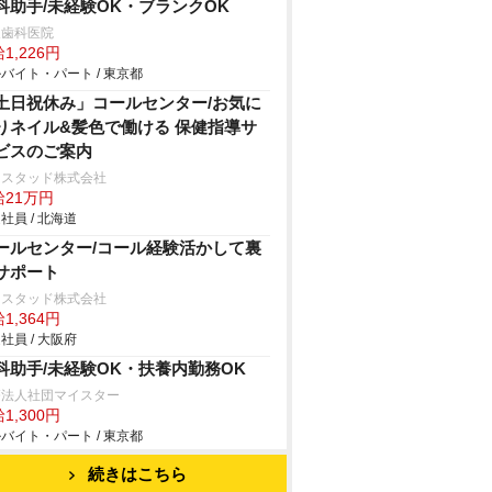
科助手/未経験OK・ブランクOK
泉歯科医院
1,226円
バイト・パート / 東京都
土日祝休み」コールセンター/お気に
りネイル&髪色で働ける 保健指導サ
ビスのご案内
ンスタッド株式会社
給21万円
社員 / 北海道
ールセンター/コール経験活かして裏
サポート
ンスタッド株式会社
1,364円
社員 / 大阪府
科助手/未経験OK・扶養内勤務OK
療法人社団マイスター
1,300円
バイト・パート / 東京都
続きはこちら