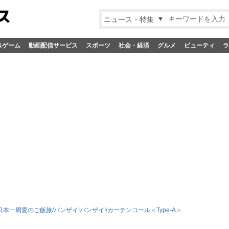
ニュース・特集
&ゲーム
動画配信サービス
スポーツ
社会・経済
グルメ
ビューティ
ラ
日本一周愛のご飯旅/バンザイ!バンザイ!/カーテンコール＜Type-A＞