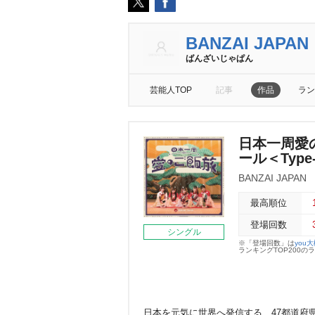
BANZAI JAPAN
ばんざいじゃぱん
芸能人TOP
記事
作品
ラン
日本一周愛の
ール＜Type
BANZAI JAPAN
最高順位
登場回数
シングル
※「登場回数」は
you
ランキングTOP200
日本を元気に世界へ発信する、47都道府県天