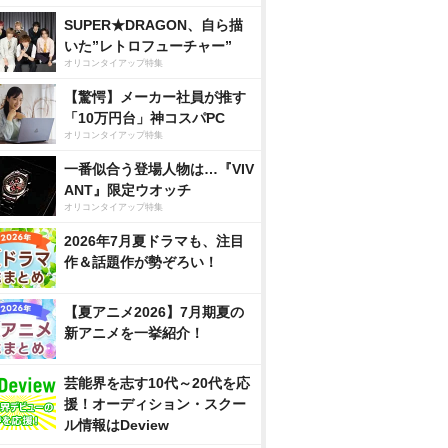
SUPER★DRAGON、自ら描
いた”レトロフューチャー”
オリコンタイアップ特集
【驚愕】メーカー社員が推す
「10万円台」神コスパPC
オリコンタイアップ特集
一番似合う登場人物は…『VIV
ANT』限定ウオッチ
オリコンタイアップ特集
2026年7月夏ドラマも、注目
作＆話題作が勢ぞろい！
【夏アニメ2026】7月期夏の
新アニメを一挙紹介！
芸能界を志す10代～20代を応
援！オーディション・スクー
ル情報はDeview