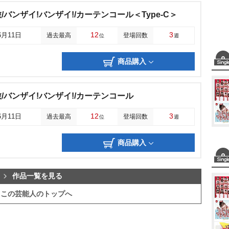
バンザイ!バンザイ!/カーテンコール＜Type-C＞
12
3
6月11日
過去最高
登場回数
位
週
商品購入
/バンザイ!バンザイ!/カーテンコール
12
3
6月11日
過去最高
登場回数
位
週
商品購入
作品一覧を見る
この芸能人のトップへ