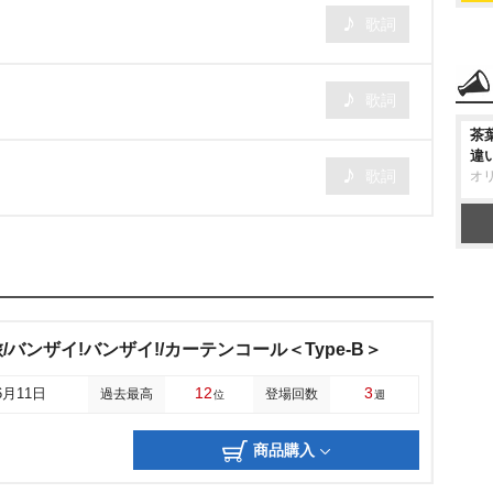
歌詞
歌詞
茶
違
歌詞
オ
バンザイ!バンザイ!/カーテンコール＜Type-B＞
12
3
6月11日
過去最高
登場回数
位
週
商品購入