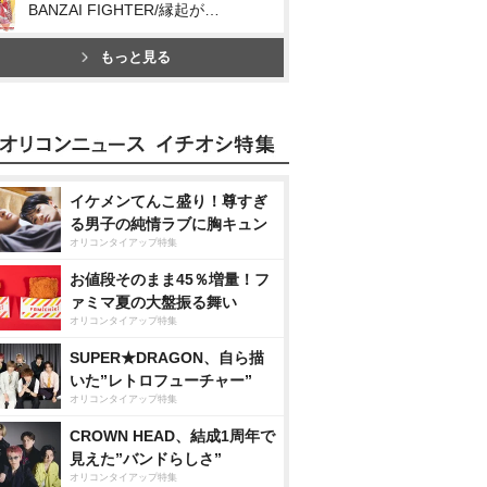
BANZAI FIGHTER/縁起が良い街/エールデリバリー
もっと見る
イケメンてんこ盛り！尊すぎ
る男子の純情ラブに胸キュン
オリコンタイアップ特集
お値段そのまま45％増量！フ
ァミマ夏の大盤振る舞い
オリコンタイアップ特集
SUPER★DRAGON、自ら描
いた”レトロフューチャー”
オリコンタイアップ特集
CROWN HEAD、結成1周年で
見えた”バンドらしさ”
オリコンタイアップ特集