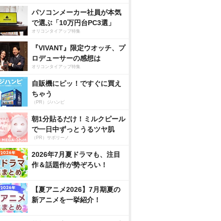
パソコンメーカー社員が本気
で選ぶ「10万円台PC3選」
オリコンタイアップ特集
『VIVANT』限定ウオッチ、プ
ロデューサーの感想は
オリコンタイアップ特集
自販機にピッ！ですぐに買え
ちゃう
（PR）ジハンピ
朝1分貼るだけ！ミルクピール
で一日中ずっとうるツヤ肌
（PR）サボリーノ
2026年7月夏ドラマも、注目
作＆話題作が勢ぞろい！
【夏アニメ2026】7月期夏の
新アニメを一挙紹介！