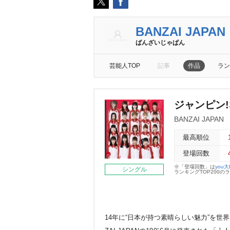
BANZAI JAPAN
ばんざいじゃぱん
芸能人TOP
記事
作品
ラン
ジャンピン!な
BANZAI JAPAN
最高順位
登場回数
※「登場回数」は
you
シングル
ランキングTOP200
14年に“日本が持つ素晴らしい魅力”を世