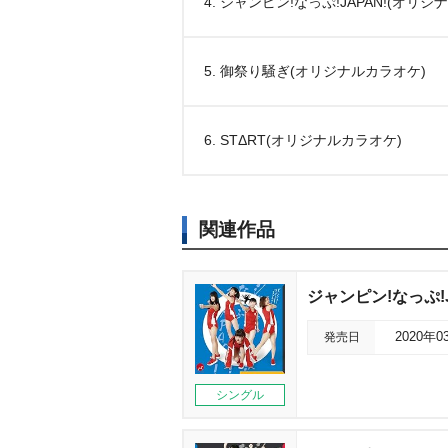
4. ジャンピン!なっぷ!JAPAN!(オリ
5. 御祭り騒ぎ(オリジナルカラオケ)
6. STΔRT(オリジナルカラオケ)
関連作品
ジャンピン!なっぷ!J
発売日
2020年0
シングル