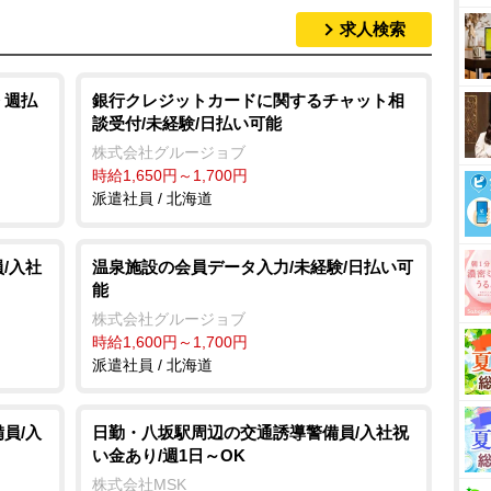
求人検索
M
u
t
 週払
銀行クレジットカードに関するチャット相
談受付/未経験/日払い可能
e
株式会社グルージョブ
時給1,650円～1,700円
派遣社員 / 北海道
/入社
温泉施設の会員データ入力/未経験/日払い可
能
株式会社グルージョブ
時給1,600円～1,700円
派遣社員 / 北海道
員/入
日勤・八坂駅周辺の交通誘導警備員/入社祝
い金あり/週1日～OK
株式会社MSK