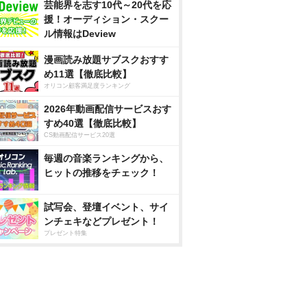
芸能界を志す10代～20代を応
援！オーディション・スクー
ル情報はDeview
漫画読み放題サブスクおすす
め11選【徹底比較】
オリコン顧客満足度ランキング
2026年動画配信サービスおす
すめ40選【徹底比較】
CS動画配信サービス20選
毎週の音楽ランキングから、
ヒットの推移をチェック！
試写会、登壇イベント、サイ
ンチェキなどプレゼント！
プレゼント特集