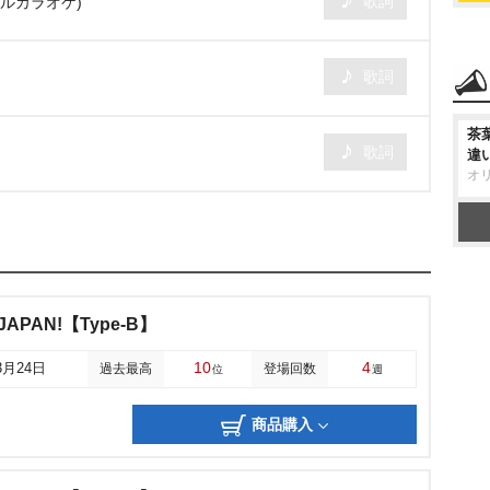
歌詞
ジナルカラオケ)
歌詞
茶
歌詞
違
オ
APAN!【Type-B】
10
4
3月24日
過去最高
登場回数
位
週
商品購入