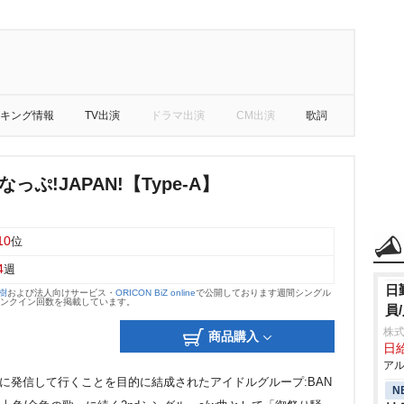
キング情報
TV出演
ドラマ出演
CM出演
歌詞
っぷ!JAPAN!【Type-A】
10
位
4
週
日
大樹
および法人向けサービス・
ORICON BiZ online
で公開しております週間シングル
のランクイン回数を掲載しています。
員
株式
商品購入
日給
アル
界に発信して行くことを目的に結成されたアイドルグループ:BAN
N