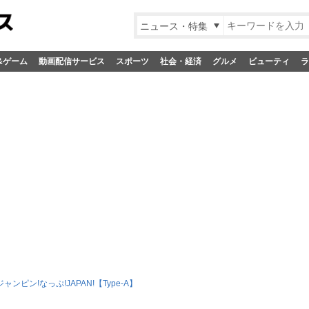
ニュース・特集
&ゲーム
動画配信サービス
スポーツ
社会・経済
グルメ
ビューティ
ラ
ジャンピン!なっぷ!JAPAN!【Type-A】