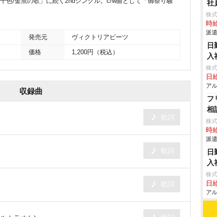
十人十色/金魚の歌」に続く2ndシングル。c/w曲として「御祭り騒
社
株式
時給
派遣
発売元
ヴィクトリアビーツ
日
価格
1,200円（税込）
入
株式
日給
アル
収録曲
フ
相
歌詞
株
時給
派遣
歌詞
日
入
株式
日給
歌詞
アル