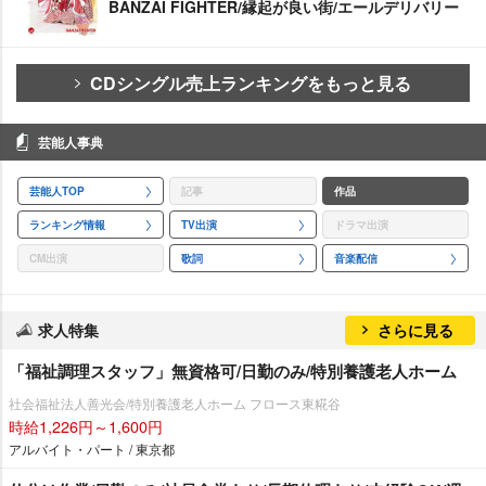
BANZAI FIGHTER/縁起が良い街/エールデリバリー
CDシングル売上ランキングをもっと見る
芸能人事典
芸能人TOP
記事
作品
ランキング情報
TV出演
ドラマ出演
CM出演
歌詞
音楽配信
求人特集
さらに見る
「福祉調理スタッフ」無資格可/日勤のみ/特別養護老人ホーム
社会福祉法人善光会/特別養護老人ホーム フロース東糀谷
時給1,226円～1,600円
アルバイト・パート / 東京都