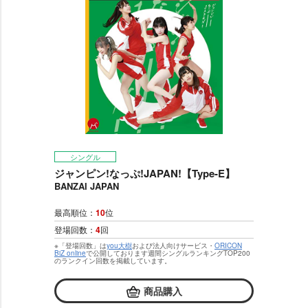
シングル
ジャンピン!なっぷ!JAPAN!【Type-E】
BANZAI JAPAN
最高順位：
10
位
登場回数：
4
回
※「登場回数」は
you大樹
および法人向けサービス・
ORICON
BiZ online
で公開しております週間シングルランキングTOP200
のランクイン回数を掲載しています。
商品購入