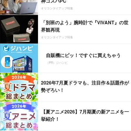
神コスパPC
オリコンタイアップ特集
「別班のよう」腕時計で『VIVANT』の世
界観再現
オリコンタイアップ特集
自販機にピッ！ですぐに買えちゃう
（PR）ジハンピ
2026年7月夏ドラマも、注目作＆話題作が
勢ぞろい！
【夏アニメ2026】7月期夏の新アニメを一
挙紹介！