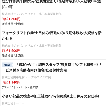
仕分け作業/日勤のみ/社員食堂あり/長期休暇あり/未経験OK/週
払い可
株式会社ジャパンクリエイト北日本事業統括部
時給1,500円
派遣社員 / 北海道
フォークリフト作業/土日休み/日勤のみ/長期休暇あり/資格を活
かせる
株式会社ジャパンクリエイト北日本事業統括部
時給1,500円
派遣社員 / 北海道
「週2から可」調理スタッフ/無資格可/シフト相談可/サ
NEW
ービス付き高齢者向け住宅/社会保障完備
株式会社田中建材/エーデルワイス味鋺
時給1,140円
アルバイト・パート / 愛知県
小さい部品の検査や加工補助/17時前終業&土日休みのお仕事!
株式会社トーコー