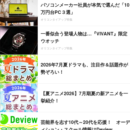
パソコンメーカー社員が本気で選んだ「10
万円台PC３選」
オリコンタイアップ特集
一番似合う登場人物は…『VIVANT』限定
ウオッチ
オリコンタイアップ特集
2026年7月夏ドラマも、注目作＆話題作が
勢ぞろい！
【夏アニメ2026】7月期夏の新アニメを一
挙紹介！
芸能界を志す10代～20代を応援！ オーデ
ィション・スクール情報はDeview