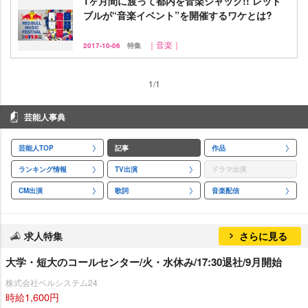
1ヶ月間に渡って都内を音楽ジャック!! レッド
ブルが“音楽イベント”を開催するワケとは?
｜音楽｜
2017-10-06
特集
1/1
芸能人事典
芸能人TOP
記事
作品
ランキング情報
TV出演
ドラマ出演
CM出演
歌詞
音楽配信
求人特集
さらに見る
大学・短大のコールセンター/火・水休み/17:30退社/9月開始
株式会社ベルシステム24
時給1,600円