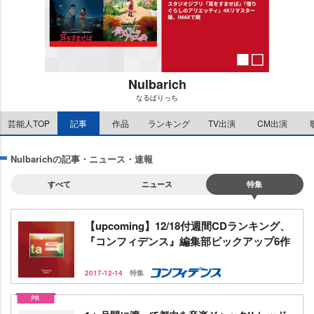
Nulbarich
なるばりっち
M
芸能人TOP
記事
作品
ランキング
TV出演
CM出演
u
t
e
Nulbarichの記事・ニュース・速報
すべて
ニュース
特集
【upcoming】12/18付週間CDランキング、
『コンフィデンス』編集部ピックアップ6作
2017-12-14
特集