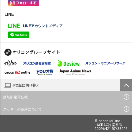
LINE
LINEアカウントメディア
PC版に切り替え
禁無断複写転載
クッキーの使用について
© oricon ME inc.
JASRAC許諾番号：
9009642140Y38026