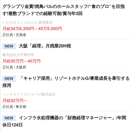
グランプリ金賞!焼鳥バルのホールスタッフ/“食のプロ”を目指
す!複数ブランドでの経験可能/賞与年3回
いただきコッコちゃん 新道東店
月給34万6,350円～45万5,000円
正社員 / 北海道
大阪「経理」月残業20H程
NEW
株式会社太平製作所
月給30万円～40万円
正社員 / 大阪府
「キャリア採用」リゾートホテルG/事業成長を牽引する
NEW
採用
ヘッドオフィスジャパン株式会社
月給22万円～
正社員 / 東京都
インフラ水処理機器の「財務経理マネージャー」/年間
NEW
休日124日