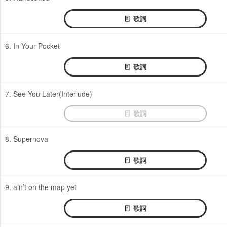
歌詞
6. In Your Pocket
歌詞
7. See You Later(Interlude)
歌詞
8. Supernova
歌詞
9. ain’t on the map yet
歌詞