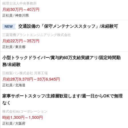
税理士法人中央事務所
月給30万円～40万円
正社員 / 神奈川県
交通設備の「保守メンテナンススタッフ」/未経験可
NEW
三菱電機プラントエンジニアリング株式会社
月給22万円～35万円
正社員 / 東京都
小型トラックドライバー/賞与約60万支給実績アリ/固定時間勤
務/未経験
日糧製パン株式会社 月寒工場
月給28万9,370円～33万6,945円
正社員 / 北海道
家事サポートスタッフ/主婦層歓迎します/週一日からOKで無理
なく
株式会社auコーポレーション
時給1,300円～1,500円
正社員 / 大阪府