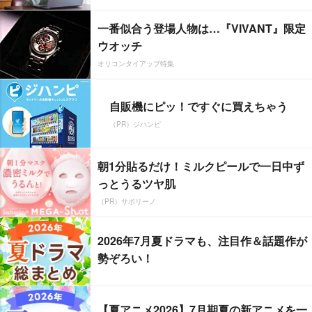
一番似合う登場人物は…『VIVANT』限定
ウオッチ
オリコンタイアップ特集
自販機にピッ！ですぐに買えちゃう
（PR）ジハンピ
朝1分貼るだけ！ミルクピールで一日中ず
っとうるツヤ肌
（PR）サボリーノ
2026年7月夏ドラマも、注目作＆話題作が
勢ぞろい！
【夏アニメ2026】7月期夏の新アニメを一