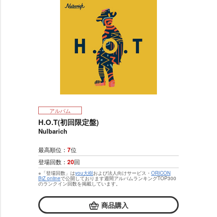
アルバム
H.O.T(初回限定盤)
Nulbarich
最高順位：
7
位
登場回数：
20
回
※「登場回数」は
you大樹
および法人向けサービス・
ORICON
BiZ online
で公開しております週間アルバムランキングTOP300
のランクイン回数を掲載しています。
商品購入