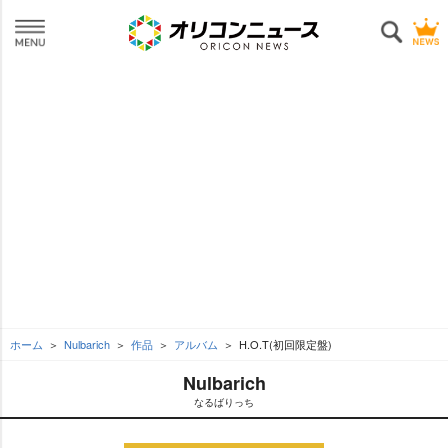
ホーム
Nulbarich
作品
アルバム
H.O.T(初回限定盤)
Nulbarich
なるばりっち