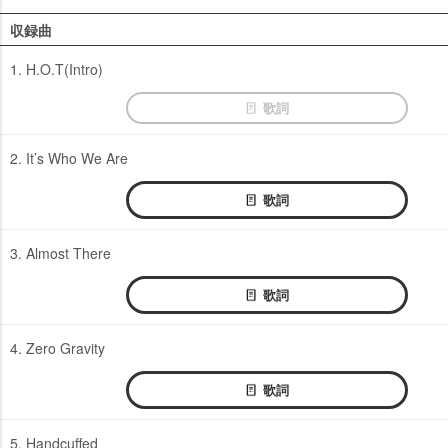
収録曲
1. H.O.T(Intro)
歌詞
2. It’s Who We Are
歌詞
3. Almost There
歌詞
4. Zero Gravity
歌詞
5. Handcuffed