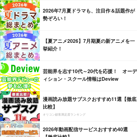
2026年7月夏ドラマも、注目作＆話題作が
勢ぞろい！
【夏アニメ2026】7月期夏の新アニメを一
挙紹介！
芸能界を志す10代～20代を応援！ オーデ
ィション・スクール情報はDeview
漫画読み放題サブスクおすすめ11選【徹底
比較】
オリコン顧客満足度ランキング
2026年動画配信サービスおすすめ40選
【徹底比較】