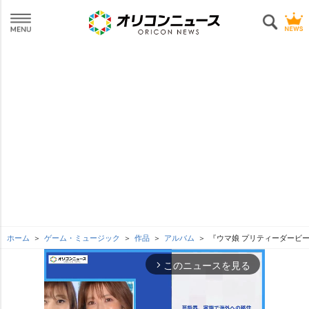
ホーム
ゲーム・ミュージック
作品
アルバム
『ウマ娘 プリティーダービー』WI
このニュースを見る
arrow_forward_ios