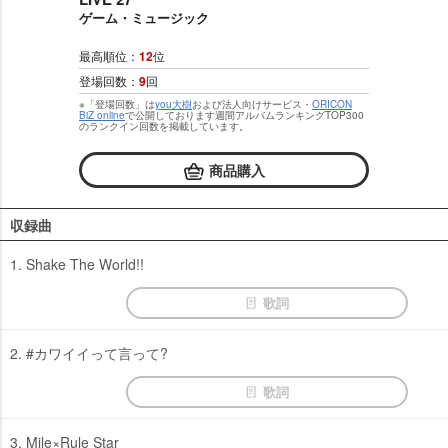
ゲーム・ミュージック
最高順位：
12
位
登場回数：
9
回
※「登場回数」は
you大樹
および法人向けサービス・
ORICON
BiZ online
で公開しております週間アルバムランキングTOP300
のランクイン回数を掲載しています。
商品購入
収録曲
1. Shake The World!!
歌詞
2. #カワイイって言って?
歌詞
3. Mile×Rule Star