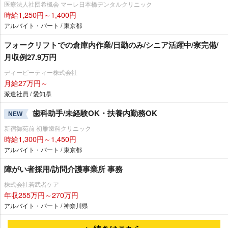
医療法人社団希楓会 マーレ日本橋デンタルクリニック
時給1,250円～1,400円
アルバイト・パート / 東京都
フォークリフトでの倉庫内作業/日勤のみ/シニア活躍中/寮完備/
月収例27.9万円
ディーピーティー株式会社
月給27万円～
派遣社員 / 愛知県
歯科助手/未経験OK・扶養内勤務OK
NEW
新宿御苑前 初雁歯科クリニック
時給1,300円～1,450円
アルバイト・パート / 東京都
障がい者採用/訪問介護事業所 事務
株式会社若武者ケア
年収255万円～270万円
アルバイト・パート / 神奈川県