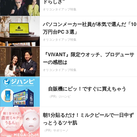
ドらしさ”
オリコンタイアップ特集
パソコンメーカー社員が本気で選んだ「10
万円台PC３選」
オリコンタイアップ特集
『VIVANT』限定ウオッチ、プロデューサ
ーの感想は
オリコンタイアップ特集
自販機にピッ！ですぐに買えちゃう
（PR）ジハンピ
朝1分貼るだけ！ミルクピールで一日中ず
っとうるツヤ肌
（PR）サボリーノ