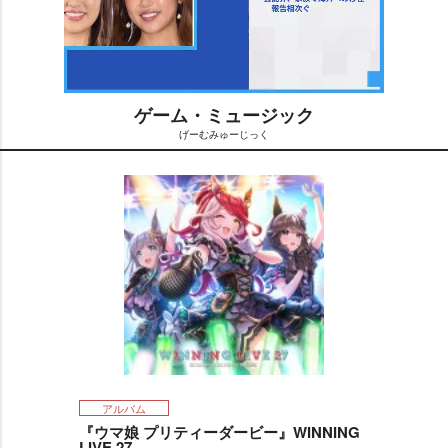
ゲーム・ミュージック
げーむみゅーじっく
M
u
t
e
アルバム
『ウマ娘 プリティーダービー』WINNING
LIVE 27