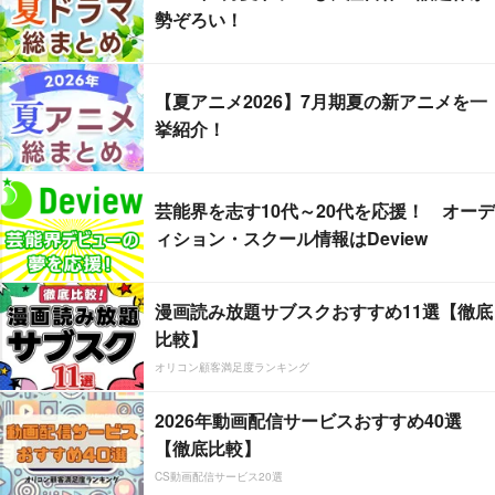
勢ぞろい！
【夏アニメ2026】7月期夏の新アニメを一
挙紹介！
芸能界を志す10代～20代を応援！ オーデ
ィション・スクール情報はDeview
漫画読み放題サブスクおすすめ11選【徹底
比較】
オリコン顧客満足度ランキング
2026年動画配信サービスおすすめ40選
【徹底比較】
CS動画配信サービス20選