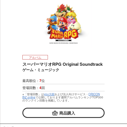
アルバム
スーパーマリオRPG Original Soundtrack
ゲーム・ミュージック
最高順位：
7
位
登場回数：
4
回
※「登場回数」は
you大樹
および法人向けサービス・
ORICON
BiZ online
で公開しております週間アルバムランキングTOP300
のランクイン回数を掲載しています。
商品購入