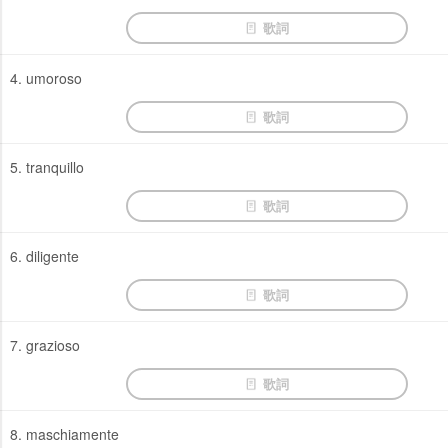
歌詞
4. umoroso
歌詞
5. tranquillo
歌詞
6. diligente
歌詞
7. grazioso
歌詞
8. maschiamente