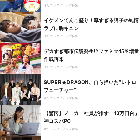
オリコンタイアップ特集
イケメンてんこ盛り！尊すぎる男子の純情
ラブに胸キュン
オリコンタイアップ特集
デカすぎ都市伝説発生!?ファミマ45％増量
作戦再来
オリコンタイアップ特集
SUPER★DRAGON、自ら描いた”レトロ
フューチャー”
オリコンタイアップ特集
【驚愕】メーカー社員が推す「10万円台」
神コスパPC
オリコンタイアップ特集