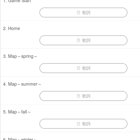
1. Game Start
歌詞
2. Home
歌詞
3. Map～spring～
歌詞
4. Map～summer～
歌詞
5. Map～fall～
歌詞
6. Map～winter～