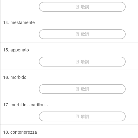
歌詞
14. mestamente
歌詞
15. appenato
歌詞
16. morbido
歌詞
17. morbido～carillon～
歌詞
18. contenerezza