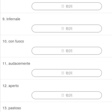
歌詞
9. infernale
歌詞
10. con fuoco
歌詞
11. audacemente
歌詞
12. aperto
歌詞
13. pastoso