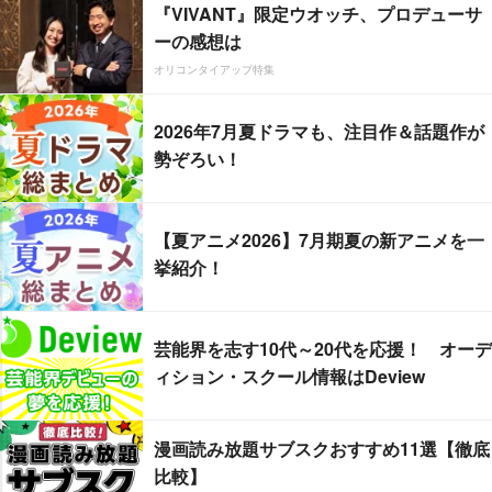
『VIVANT』限定ウオッチ、プロデューサ
ーの感想は
オリコンタイアップ特集
2026年7月夏ドラマも、注目作＆話題作が
勢ぞろい！
【夏アニメ2026】7月期夏の新アニメを一
挙紹介！
芸能界を志す10代～20代を応援！ オーデ
ィション・スクール情報はDeview
漫画読み放題サブスクおすすめ11選【徹底
比較】