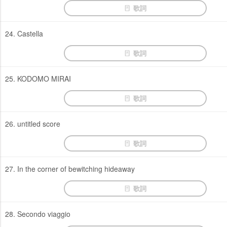
歌詞
24. Castella
歌詞
25. KODOMO MIRAI
歌詞
26. untitled score
歌詞
27. In the corner of bewitching hideaway
歌詞
28. Secondo viaggio