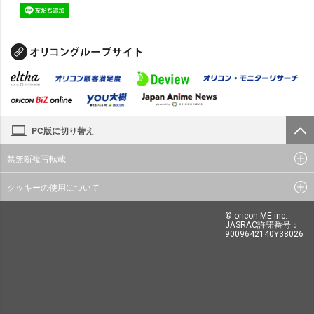
PC版に切り替え
禁無断複写転載
クッキーの使用について
© oricon ME inc.
JASRAC許諾番号：
9009642140Y38026