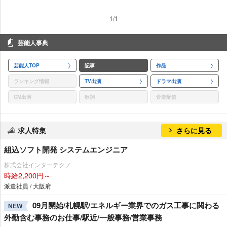
1/1
芸能人事典
芸能人TOP
記事
作品
ランキング情報
TV出演
ドラマ出演
CM出演
歌詞
音楽配信
求人特集
さらに見る
組込ソフト開発 システムエンジニア
株式会社インターテクノ
時給2,200円～
派遣社員 / 大阪府
09月開始/札幌駅/エネルギー業界でのガス工事に関わる
NEW
外勤含む事務のお仕事/駅近/一般事務/営業事務