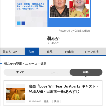
Powered by 
GliaStudios
潮みか
M
うしおみか
u
t
芸能人TOP
記事
作品
TV出演
ドラマ出演
e
潮みかの記事・ニュース・速報
すべて
ニュース
特集
映画『Love Will Tear Us Apart』キャスト・
登場人物・出演者一覧/あらすじ
｜映画｜
2023-08-15
特集