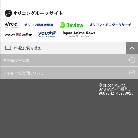
PC版に切り替え
禁無断複写転載
クッキーの使用について
© oricon ME inc.
JASRAC許諾番号：
9009642140Y38026