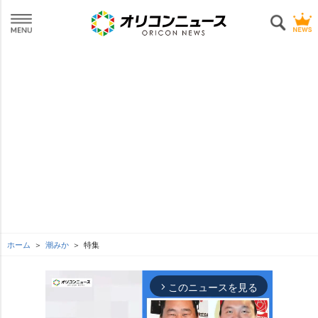
ホーム
潮みか
特集
このニュースを見る
arrow_forward_ios