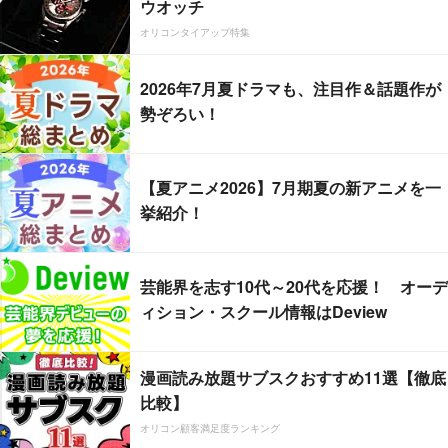
ウオッチ
オリコンタイアップ特集
2026年7月夏ドラマも、注目作＆話題作が
勢ぞろい！
【夏アニメ2026】7月期夏の新アニメを一
挙紹介！
芸能界を志す10代～20代を応援！ オーデ
ィション・スクール情報はDeview
漫画読み放題サブスクおすすめ11選【徹底
比較】
オリコン顧客満足度ランキング