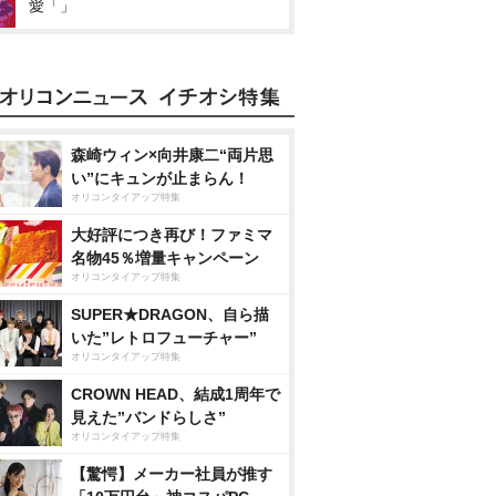
愛「」
森崎ウィン×向井康二“両片思
い”にキュンが止まらん！
オリコンタイアップ特集
大好評につき再び！ファミマ
名物45％増量キャンペーン
オリコンタイアップ特集
SUPER★DRAGON、自ら描
いた”レトロフューチャー”
オリコンタイアップ特集
CROWN HEAD、結成1周年で
見えた”バンドらしさ”
オリコンタイアップ特集
【驚愕】メーカー社員が推す