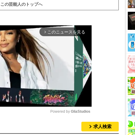
この芸能人のトップへ
このニュースを見る
arrow_forward_ios
Powered by 
GliaStudios
求人検索
M