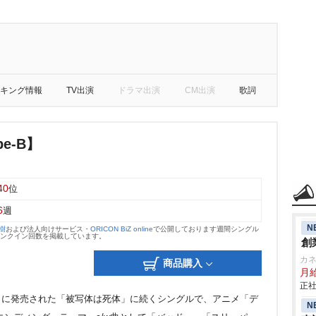
キング情報
TV出演
ドラマ出演
CM出演
歌詞
e-B】
40
位
6
週
N
大樹
および法人向けサービス・
ORICON BiZ online
で公開しております週間シングル
のランクイン回数を掲載しています。
創
カ
商品購入
月給
正社
7月に発売された「被写体は死体」に続くシングルで、アニメ「デ
N