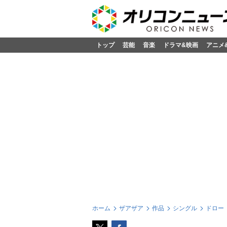
トップ
芸能
音楽
ドラマ&映画
アニメ
ホーム
ザアザア
作品
シングル
ドロー【