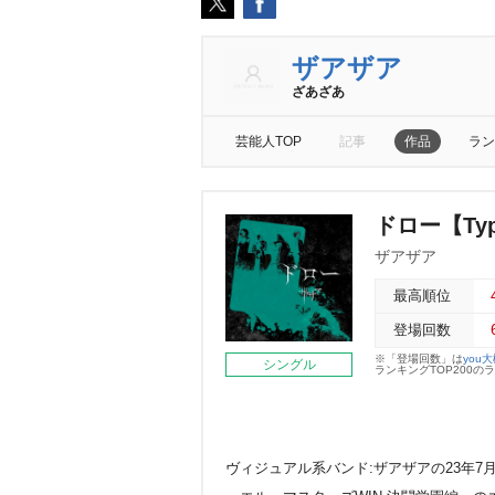
ザアザア
ざあざあ
芸能人TOP
記事
作品
ラン
ドロー【Typ
ザアザア
最高順位
登場回数
※「登場回数」は
you
シングル
ランキングTOP200
ヴィジュアル系バンド:ザアザアの23年