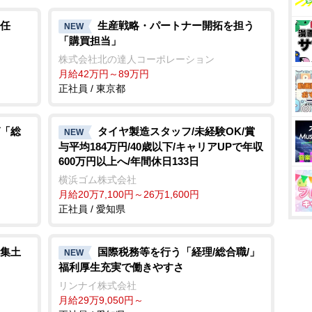
u
t
任
生産戦略・パートナー開拓を担う
NEW
「購買担当」
e
株式会社北の達人コーポレーション
月給42万円～89万円
正社員 / 東京都
「総
タイヤ製造スタッフ/未経験OK/賞
NEW
与平均184万円/40歳以下/キャリアUPで年収
600万円以上へ/年間休日133日
横浜ゴム株式会社
月給20万7,100円～26万1,600円
正社員 / 愛知県
集土
国際税務等を行う「経理/総合職/」
NEW
福利厚生充実で働きやすさ
リンナイ株式会社
月給29万9,050円～