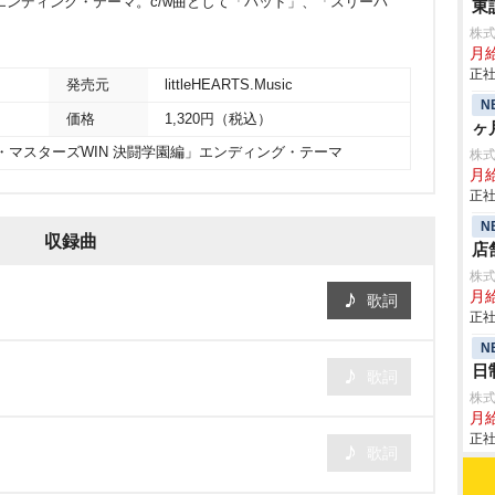
エンディング・テーマ。c/w曲として「バッド」、「スリーパ
東
株
月給
正社
発売元
littleHEARTS.Music
N
価格
1,320円（税込）
ヶ
・マスターズWIN 決闘学園編」エンディング・テーマ
株
月給
正社
N
収録曲
店
株
月給
歌詞
正社
N
日
歌詞
株
月
正社
歌詞