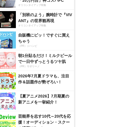
「10万円台」神コスパPC
オリコンタイアップ特集
「別班のよう」腕時計で『VIV
ANT』の世界観再現
オリコンタイアップ特集
自販機にピッ！ですぐに買え
ちゃう
（PR）ジハンピ
朝1分貼るだけ！ミルクピール
で一日中ずっとうるツヤ肌
（PR）サボリーノ
2026年7月夏ドラマも、注目
作＆話題作が勢ぞろい！
【夏アニメ2026】7月期夏の
新アニメを一挙紹介！
芸能界を志す10代～20代を応
援！オーディション・スクー