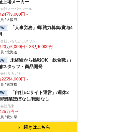
証上場メーカー
式会社スーパーツール
24万9,000円～
員 / 大阪府
「人事労務」/即戦力募集/賞与4
EW
月
式会社いちたかガスワン
23万6,000円～33万5,000円
員 / 北海道
未経験から挑戦OK「総合職」/
EW
舗スタッフ・商品開発
式会社サカガミ
22万4,000円～
員 / 東京都
「自社ECサイト運営」/週休2
EW
制/残業ほぼなし/転勤なし
式会社尾東
給25万円～
員 / 愛知県
続きはこちら