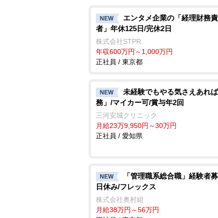
エンタメ企業の「経理財務責
NEW
者」年休125日/完休2日
株式会社STPR
年収600万円～1,000万円
正社員 / 東京都
未経験でもやる気さえあれば
NEW
務」/マイカー可/賞与年2回
三河安城クリニック
月給23万9,950円～30万円
正社員 / 愛知県
「管理職系総合職」経験者募
NEW
日休み/フレックス
株式会社奥村組
月給38万円～56万円