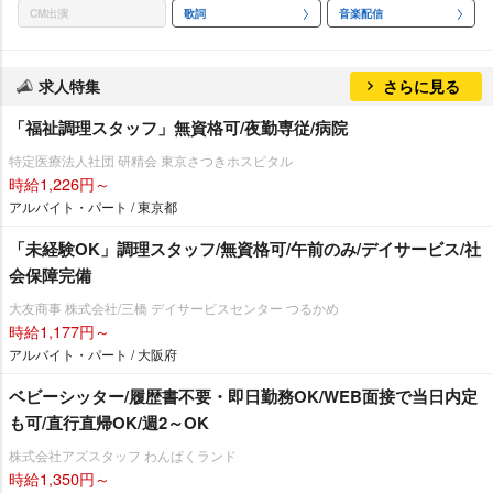
CM出演
歌詞
音楽配信
求人特集
さらに見る
「福祉調理スタッフ」無資格可/夜勤専従/病院
特定医療法人社団 研精会 東京さつきホスピタル
時給1,226円～
アルバイト・パート / 東京都
「未経験OK」調理スタッフ/無資格可/午前のみ/デイサービス/社
会保障完備
大友商事 株式会社/三橋 デイサービスセンター つるかめ
時給1,177円～
アルバイト・パート / 大阪府
ベビーシッター/履歴書不要・即日勤務OK/WEB面接で当日内定
も可/直行直帰OK/週2～OK
株式会社アズスタッフ わんぱくランド
時給1,350円～