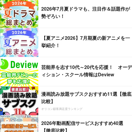
2026年7月夏ドラマも、注目作＆話題作が
勢ぞろい！
【夏アニメ2026】7月期夏の新アニメを一
挙紹介！
芸能界を志す10代～20代を応援！ オーデ
ィション・スクール情報はDeview
漫画読み放題サブスクおすすめ11選【徹底
比較】
オリコン顧客満足度ランキング
2026年動画配信サービスおすすめ40選
【徹底比較】