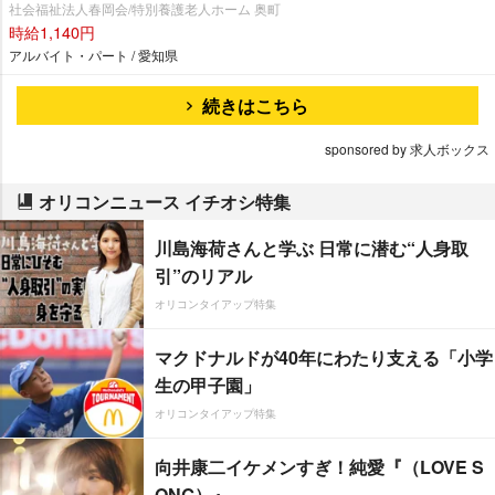
社会福祉法人春岡会/特別養護老人ホーム 奥町
時給1,140円
アルバイト・パート / 愛知県
続きはこちら
sponsored by 求人ボックス
オリコンニュース イチオシ特集
川島海荷さんと学ぶ 日常に潜む“人身取
引”のリアル
オリコンタイアップ特集
マクドナルドが40年にわたり支える「小学
生の甲子園」
オリコンタイアップ特集
向井康二イケメンすぎ！純愛『（LOVE S
ONG）』