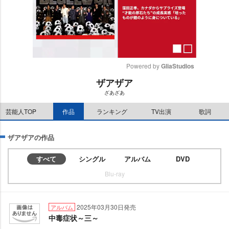
Powered by 
GliaStudios
ザアザア
M
ざあざあ
u
t
芸能人TOP
作品
ランキング
TV出演
歌詞
e
ザアザアの作品
すべて
シングル
アルバム
DVD
Blu-ray
2025年03月30日発売
アルバム
中毒症状～三～