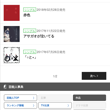
2018年02月28日発売
シングル
赤色
2017年11月22日発売
シングル
アサガオが泣いてる
2017年07月26日発売
シングル
「○と×」
1/2
次へ
芸能人事典
芸能人TOP
記事
作品
ランキング情報
TV出演
ドラマ出演