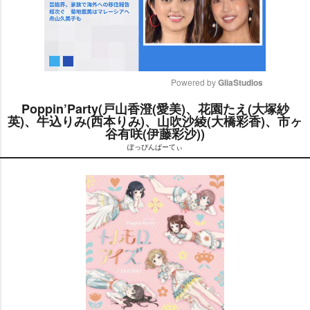
Powered by 
GliaStudios
Poppin’Party(戸山香澄(愛美)、花園たえ(大塚紗
M
英)、牛込りみ(西本りみ)、山吹沙綾(大橋彩香)、市ヶ
u
谷有咲(伊藤彩沙))
t
ぽっぴんぱーてぃ
e