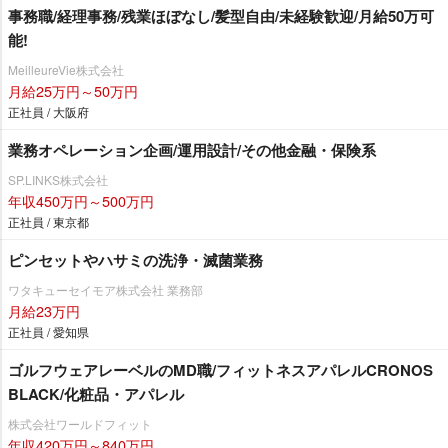
事務職/経理事務/残業ほぼなし/髪型自由/未経験歓迎/月給50万可
能!
MeilleureVie株式会社
月給25万円～50万円
正社員 / 大阪府
業務オペレーション企画/運用設計/その他金融・保険系
SP.LINKS株式会社
年収450万円～500万円
正社員 / 東京都
ピンセットやハサミの洗浄・滅菌業務
ワタキューセイモア株式会社 業務部
月給23万円
正社員 / 愛知県
ゴルフウェアレーベルのMD職/フィットネスアパレルCRONOS
BLACK/化粧品・アパレル
株式会社ワールドフィット
年収420万円～840万円