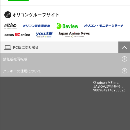
PC版に切り替え
禁無断複写転載
クッキーの使用について
© oricon ME inc.
JASRAC許諾番号：
9009642140Y38026