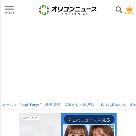
ホーム
Poppin’Party(戸山香澄(愛美)、花園たえ(大塚紗英)、牛込りみ(西本りみ)、
このニュースを見る
arrow_forward_ios