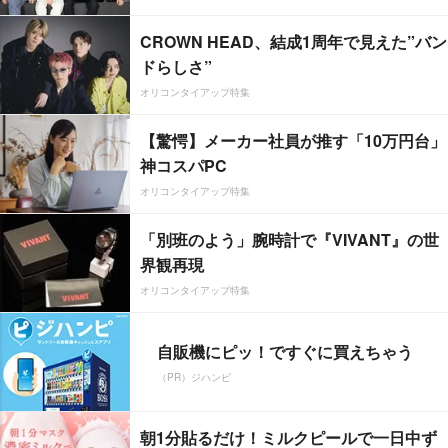
CROWN HEAD、結成1周年で見えた”バン
ドらしさ”
オリコンタイアップ特集
【驚愕】メーカー社員が推す「10万円台」
神コスパPC
オリコンタイアップ特集
「別班のよう」腕時計で『VIVANT』の世
界観再現
オリコンタイアップ特集
自販機にピッ！ですぐに買えちゃう
（PR）ジハンピ
朝1分貼るだけ！ミルクピールで一日中ず