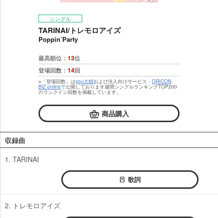
シングル
TARINAI/トレモロアイズ
Poppin’Party
最高順位：
13
位
登場回数：
14
回
※「登場回数」は
you大樹
および法人向けサービス・
ORICON
BiZ online
で公開しております週間シングルランキングTOP200
のランクイン回数を掲載しています。
商品購入
収録曲
1. TARINAI
歌詞
2. トレモロアイズ