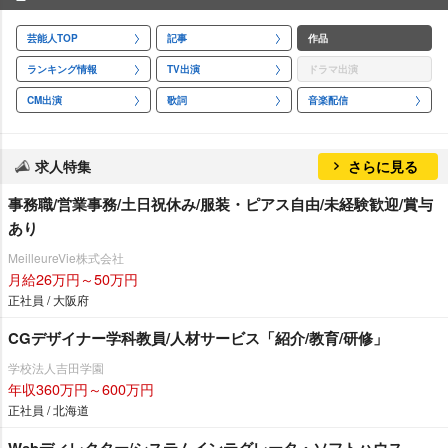
芸能人TOP
記事
作品
ランキング情報
TV出演
ドラマ出演
CM出演
歌詞
音楽配信
求人特集
さらに見る
事務職/営業事務/土日祝休み/服装・ピアス自由/未経験歓迎/賞与
あり
MeilleureVie株式会社
月給26万円～50万円
正社員 / 大阪府
CGデザイナー学科教員/人材サービス「紹介/教育/研修」
学校法人吉田学園
年収360万円～600万円
正社員 / 北海道