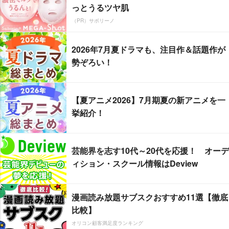
っとうるツヤ肌
（PR）サボリーノ
2026年7月夏ドラマも、注目作＆話題作が
勢ぞろい！
【夏アニメ2026】7月期夏の新アニメを一
挙紹介！
芸能界を志す10代～20代を応援！ オーデ
ィション・スクール情報はDeview
漫画読み放題サブスクおすすめ11選【徹底
比較】
オリコン顧客満足度ランキング