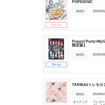
POPIGENIC
発売日
2025年0
アルバム
Poppin’Party×M
限定版】
発売日
2024年0
Blu-ray
TARINAI/トレモ
発売日
2024年0
タイアップ
ブシロー
ィ!」よ