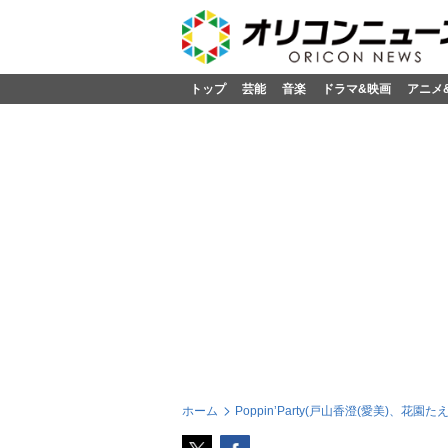
トップ
芸能
音楽
ドラマ&映画
アニメ
ホーム
Poppin’Party(戸山香澄(愛美)、