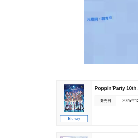
Poppin’Party 10
発売日
2025年
Blu-ray