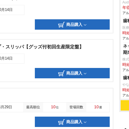
Aud
年収
10月14日
アル
歯
商品購入
医
時給
アル
ネ
プ・スリッパ【グッズ付初回生産限定盤】
期
10月14日
株式
時給
アル
商品購入
歯
な
時給
アル
10
10
4月29日
最高順位
登場回数
位
週
商品購入