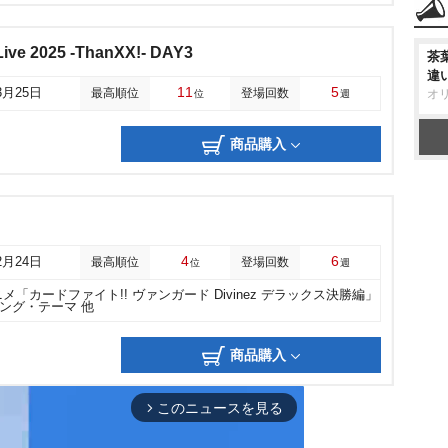
ive 2025 -ThanXX!- DAY3
茶
違
11
5
3月25日
最高順位
登場回数
オ
位
週
商品購入
4
6
2月24日
最高順位
登場回数
位
週
メ「カードファイト!! ヴァンガード Divinez デラックス決勝編」
ング・テーマ 他
商品購入
このニュースを見る
arrow_forward_ios