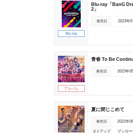
Blu-ray「BanG Dre
2」
発売日
2023年
Blu-ray
青春 To Be Contin
発売日
2023年0
アルバム
夏に閉じこめて
発売日
2022年0
タイアップ
ブシロー