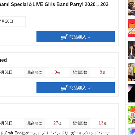
am! Special☆LIVE Girls Band Party! 2020→202
07月26日
商品購入
ued
9
8
5月31日
最高順位
登場回数
位
週
商品購入
27
13
8月31日
最高順位
登場回数
位
週
ド,Craft Egg社ゲームアプリ「バンドリ! ガールズバンドパーテ