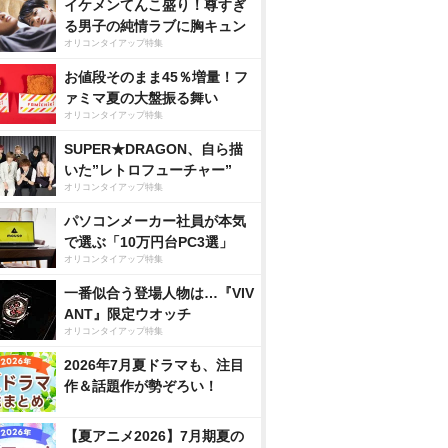
イケメンてんこ盛り！尊すぎ
る男子の純情ラブに胸キュン
オリコンタイアップ特集
お値段そのまま45％増量！フ
ァミマ夏の大盤振る舞い
オリコンタイアップ特集
SUPER★DRAGON、自ら描
いた”レトロフューチャー”
オリコンタイアップ特集
パソコンメーカー社員が本気
で選ぶ「10万円台PC3選」
オリコンタイアップ特集
一番似合う登場人物は…『VIV
ANT』限定ウオッチ
オリコンタイアップ特集
2026年7月夏ドラマも、注目
作＆話題作が勢ぞろい！
【夏アニメ2026】7月期夏の