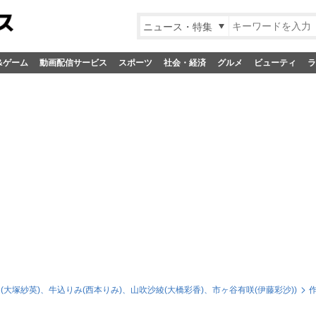
ニュース・特集
&ゲーム
動画配信サービス
スポーツ
社会・経済
グルメ
ビューティ
ラ
花園たえ(大塚紗英)、牛込りみ(西本りみ)、山吹沙綾(大橋彩香)、市ヶ谷有咲(伊藤彩沙))