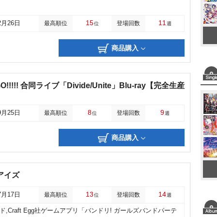
15
11
2月26日
最高順位
登場回数
位
週
商品購入
yGO!!!!! 合同ライブ「Divide/Unite」Blu-ray【完全生産
8
9
9月25日
最高順位
登場回数
位
週
商品購入
ロアイズ
13
14
7月17日
最高順位
登場回数
位
週
ド,Craft Egg社ゲームアプリ「バンドリ! ガールズバンドパーテ
り