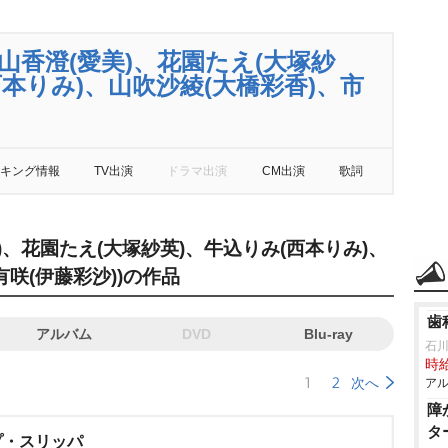
ty(戸山香澄(愛美)、花園たえ(大塚紗
西本りみ)、山吹沙綾(大橋彩香)、市
キング情報
TV出演
ドラマ出演
CM出演
歌詞
(愛美)、花園たえ(大塚紗英)、牛込りみ(西本りみ)、
咲(伊藤彩沙))の作品
歯
アルバム
DVD
Blu-ray
石
時給
1
2
次へ
アル
障
タ
プ・スリッパ