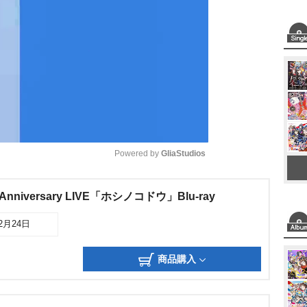
Powered by 
GliaStudios
M
th Anniversary LIVE「ホシノコドウ」Blu-ray
u
12月24日
t
e
商品購入