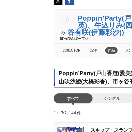
Poppin’Par
英)、牛込りみ(
ヶ谷有咲(伊藤彩沙))
ぽっぴんぱーてぃ
芸能人TOP
記事
作品
ラン
Poppin’Party(戸山香澄
山吹沙綾(大橋彩香)、市ヶ谷有
すべて
シングル
1～30／44
件
スキップ・スラン