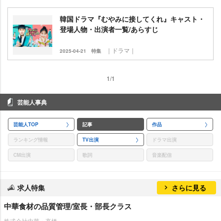
韓国ドラマ『むやみに接してくれ』キャスト・
登場人物・出演者一覧/あらすじ
｜ドラマ｜
2025-04-21
特集
1/1
芸能人事典
芸能人TOP
記事
作品
ランキング情報
TV出演
ドラマ出演
CM出演
歌詞
音楽配信
求人特集
さらに見る
中華食材の品質管理/室長・部長クラス
株式会社中華・高橋