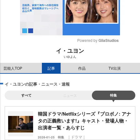
Powered by 
GliaStudios
イ・ユヨン
M
いゆよん
u
t
芸能人TOP
記事
作品
TV出演
e
イ・ユヨンの記事・ニュース・速報
すべて
ニュース
特集
韓国ドラマ/Netflixシリーズ『プロボノ: アナ
タの正義救います!』キャスト・登場人物・
出演者一覧・あらすじ
｜ドラマ｜
2026-01-25
特集