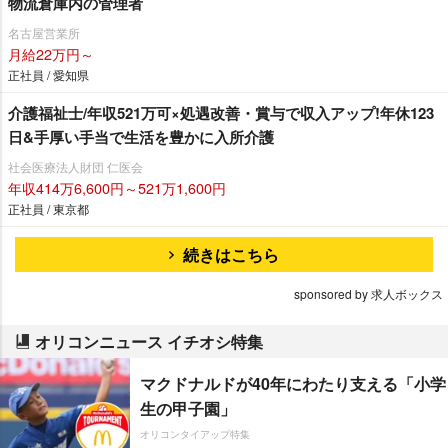
物流倉庫内の管理者
名古屋営業所
月給22万円～
正社員 / 愛知県
介護福祉士/年収521万可×処遇改善・賞与で収入アップ!年休123
日&手厚い手当で生活を豊かに入所介護
社会医療法人財団 仁医会
年収414万6,600円～521万1,600円
正社員 / 東京都
続きはこちら
sponsored by 求人ボックス
オリコンニュース イチオシ特集
マクドナルドが40年にわたり支える「小学
生の甲子園」
オリコンタイアップ特集