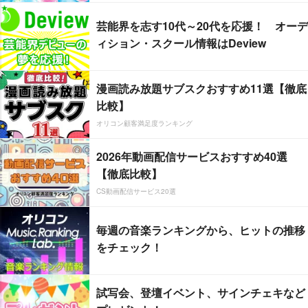
芸能界を志す10代～20代を応援！ オーデ
ィション・スクール情報はDeview
漫画読み放題サブスクおすすめ11選【徹底
比較】
オリコン顧客満足度ランキング
2026年動画配信サービスおすすめ40選
【徹底比較】
CS動画配信サービス20選
毎週の音楽ランキングから、ヒットの推移
をチェック！
試写会、登壇イベント、サインチェキなど