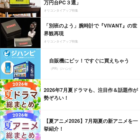
万円台PC３選」
オリコンタイアップ特集
「別班のよう」腕時計で『VIVANT』の世
界観再現
オリコンタイアップ特集
自販機にピッ！ですぐに買えちゃう
（PR）ジハンピ
2026年7月夏ドラマも、注目作＆話題作が
勢ぞろい！
【夏アニメ2026】7月期夏の新アニメを一
挙紹介！