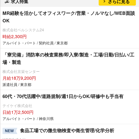
求人特集
さらに見る
MR経験を活かしてオフィスワーク/営業・ノルマなし/WEB面談
OK
株式会社ベルシステム24
時給2,300円
アルバイト・パート / 契約社員 / 東京都
「寮完備」消防車の検査業務/即入寮/製造・工場/日勤/日払い/工
場・製造
株式会社京栄センター
月給18万9,200円
派遣社員 / 東京都
60代・70代活躍中/道路規制/週1日からOK/研修中も手当有
テイケイ株式会社
日給1万2,500円
アルバイト・パート / 神奈川県
食品工場での微生物検査や衛生管理/化学分析
NEW