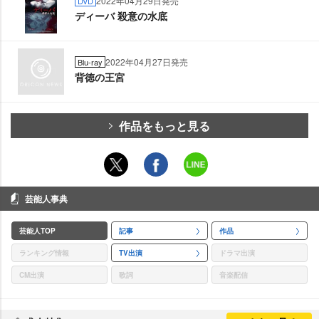
2022年04月29日発売
DVD
ディーバ 殺意の水底
2022年04月27日発売
Blu-ray
背徳の王宮
作品をもっと見る
芸能人事典
芸能人TOP
記事
作品
ランキング情報
TV出演
ドラマ出演
CM出演
歌詞
音楽配信