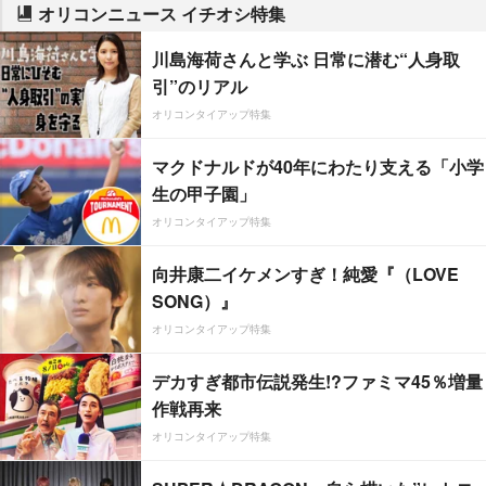
オリコンニュース イチオシ特集
川島海荷さんと学ぶ 日常に潜む“人身取
引”のリアル
オリコンタイアップ特集
マクドナルドが40年にわたり支える「小学
生の甲子園」
オリコンタイアップ特集
向井康二イケメンすぎ！純愛『（LOVE
SONG）』
オリコンタイアップ特集
デカすぎ都市伝説発生!?ファミマ45％増量
作戦再来
オリコンタイアップ特集