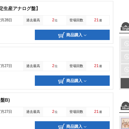
量限定生産アナログ盤】
2
21
2月28日
過去最高
登場回数
位
週
商品購入
2
21
7月27日
過去最高
登場回数
位
週
商品購入
定盤B)
2
21
7月27日
過去最高
登場回数
位
週
商品購入