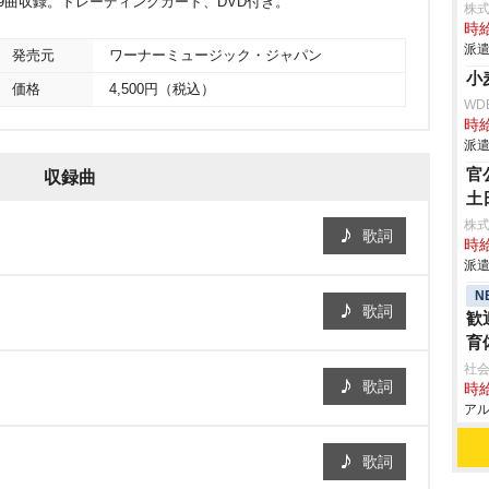
CK」他、全9曲収録。トレーディングカード、DVD付き。
株式
時給
派遣
発売元
ワーナーミュージック・ジャパン
小
価格
4,500円（税込）
WD
時給
派遣
官
収録曲
土
株式
歌詞
時給
派遣
N
歌詞
歓
育
社会
歌詞
時給
アル
歌詞