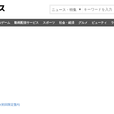
ニュース・特集
&ゲーム
動画配信サービス
スポーツ
社会・経済
グルメ
ビューティ
ラ
ate(初回限定盤A)