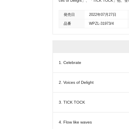
ces of Delight」、「TICK TO
発売日
2022年07月27日
品番
WPZL-31973/4
1. Celebrate
2. Voices of Delight
3. TICK TOCK
4. Flow like waves