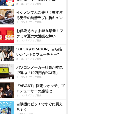
オリコンタイアップ特集
イケメンてんこ盛り！尊すぎ
る男子の純情ラブに胸キュン
オリコンタイアップ特集
お値段そのまま45％増量！フ
ァミマ夏の大盤振る舞い
オリコンタイアップ特集
SUPER★DRAGON、自ら描
いた”レトロフューチャー”
オリコンタイアップ特集
パソコンメーカー社員が本気
で選ぶ「10万円台PC3選」
オリコンタイアップ特集
『VIVANT』限定ウオッチ、プ
ロデューサーの感想は
オリコンタイアップ特集
自販機にピッ！ですぐに買え
ちゃう
（PR）ジハンピ