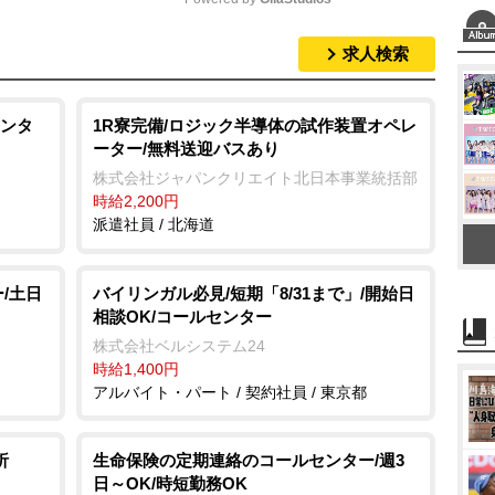
求人検索
M
u
t
ンタ
1R寮完備/ロジック半導体の試作装置オペレ
ーター/無料送迎バスあり
e
株式会社ジャパンクリエイト北日本事業統括部
時給2,200円
派遣社員 / 北海道
/土日
バイリンガル必見/短期「8/31まで」/開始日
相談OK/コールセンター
株式会社ベルシステム24
時給1,400円
アルバイト・パート / 契約社員 / 東京都
析
生命保険の定期連絡のコールセンター/週3
日～OK/時短勤務OK