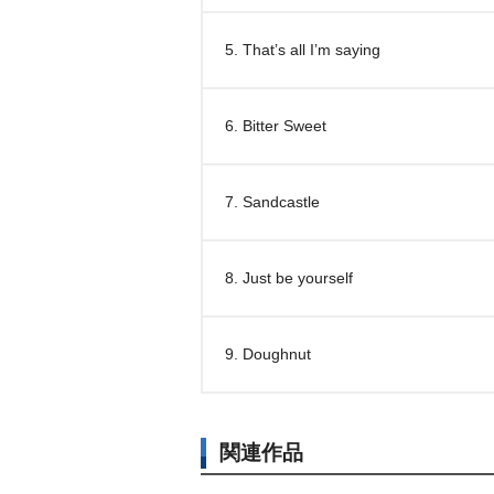
5. That’s all I’m saying
6. Bitter Sweet
7. Sandcastle
8. Just be yourself
9. Doughnut
関連作品