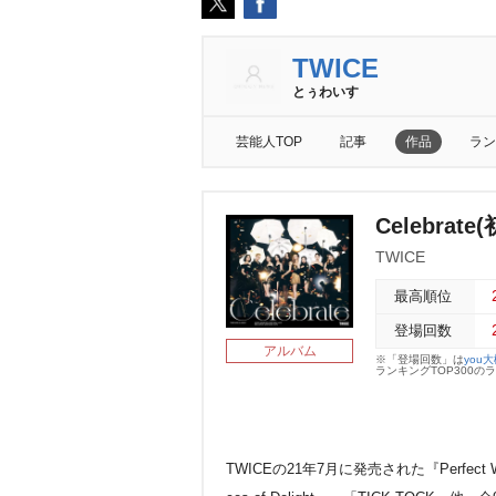
TWICE
とぅわいす
芸能人TOP
記事
作品
ラン
Celebrat
TWICE
最高順位
登場回数
アルバム
※「登場回数」は
you
ランキングTOP300
TWICEの21年7月に発売された『Perfect