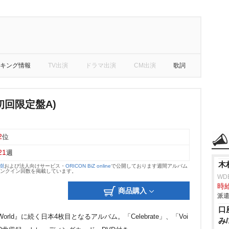
キング情報
TV出演
ドラマ出演
CM出演
歌詞
e(初回限定盤A)
2
位
21
週
木
大樹
および法人向けサービス・
ORICON BiZ online
で公開しております週間アルバム
のランクイン回数を掲載しています。
WD
時給
商品購入
派遣
口
 World』に続く日本4枚目となるアルバム。「Celebrate」、「Voi
み/