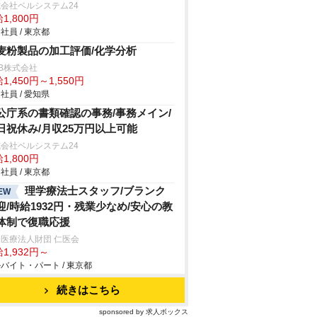
会社ベルシステム24
1,800円
社員 / 東京都
麦粉製品の加工評価/化学分析
B株式会社
1,450円～1,550円
社員 / 愛知県
公庁系の書類確認の事務/事務メイン/
日祝休み/月収25万円以上可能
会社ベルシステム24
1,800円
社員 / 東京都
理学療法士スタッフ/ブランク
EW
迎/時給1932円・残業少なめ/安心の教
体制で復職応援
医療法人財団 仁医会
1,932円～
バイト・パート / 東京都
続きはこちら
sponsored by 求人ボックス