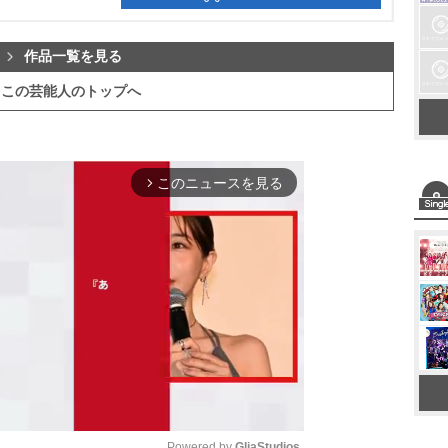
作品一覧を見る
この芸能人のトップへ
このニュースを見る
arrow_forward_ios
Powered by 
GliaStudios