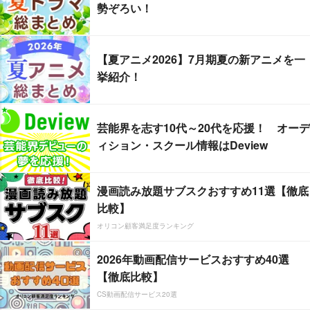
勢ぞろい！
【夏アニメ2026】7月期夏の新アニメを一
挙紹介！
芸能界を志す10代～20代を応援！ オーデ
ィション・スクール情報はDeview
漫画読み放題サブスクおすすめ11選【徹底
比較】
オリコン顧客満足度ランキング
2026年動画配信サービスおすすめ40選
【徹底比較】
CS動画配信サービス20選