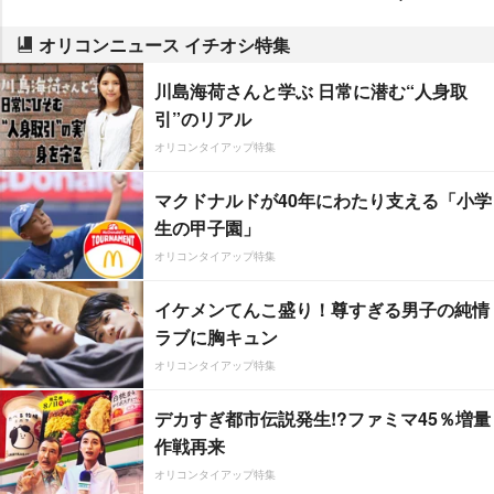
オリコンニュース イチオシ特集
川島海荷さんと学ぶ 日常に潜む“人身取
引”のリアル
オリコンタイアップ特集
マクドナルドが40年にわたり支える「小学
生の甲子園」
オリコンタイアップ特集
イケメンてんこ盛り！尊すぎる男子の純情
ラブに胸キュン
オリコンタイアップ特集
デカすぎ都市伝説発生!?ファミマ45％増量
作戦再来
オリコンタイアップ特集