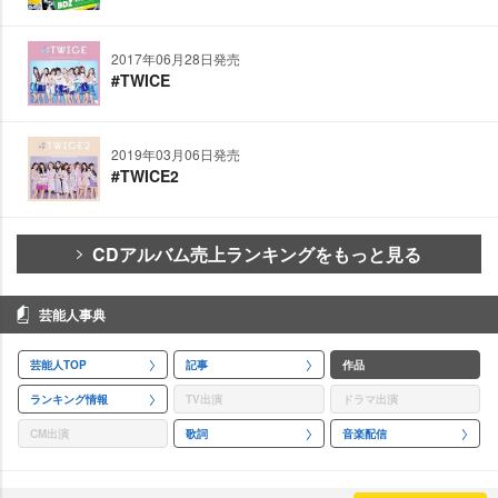
2017年06月28日発売
#TWICE
2019年03月06日発売
#TWICE2
CDアルバム売上ランキングをもっと見る
芸能人事典
芸能人TOP
記事
作品
ランキング情報
TV出演
ドラマ出演
CM出演
歌詞
音楽配信