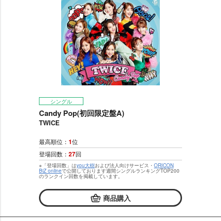
シングル
Candy Pop(初回限定盤A)
TWICE
最高順位：
1
位
登場回数：
27
回
※「登場回数」は
you大樹
および法人向けサービス・
ORICON
BiZ online
で公開しております週間シングルランキングTOP200
のランクイン回数を掲載しています。
商品購入