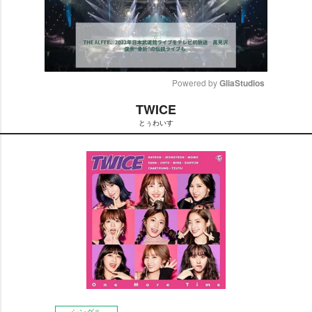
Powered by 
GliaStudios
TWICE
M
とぅわいす
u
t
e
シングル