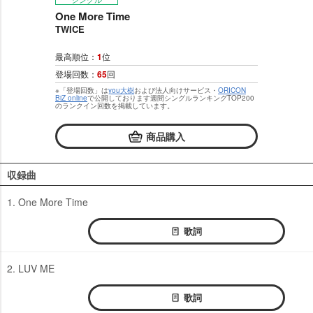
One More Time
TWICE
最高順位：
1
位
登場回数：
65
回
※「登場回数」は
you大樹
および法人向けサービス・
ORICON
BiZ online
で公開しております週間シングルランキングTOP200
のランクイン回数を掲載しています。
商品購入
収録曲
1. One More Time
歌詞
2. LUV ME
歌詞