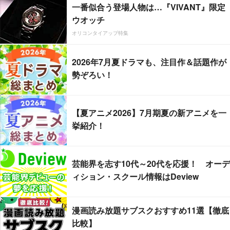
一番似合う登場人物は…『VIVANT』限定
ウオッチ
オリコンタイアップ特集
2026年7月夏ドラマも、注目作＆話題作が
勢ぞろい！
【夏アニメ2026】7月期夏の新アニメを一
挙紹介！
芸能界を志す10代～20代を応援！ オーデ
ィション・スクール情報はDeview
漫画読み放題サブスクおすすめ11選【徹底
比較】