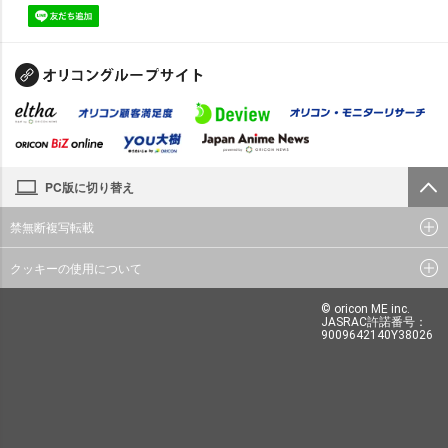
PC版に切り替え
禁無断複写転載
クッキーの使用について
© oricon ME inc.
JASRAC許諾番号：
9009642140Y38026