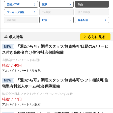
芸能人TOP
記事
作品
ランキング情報
TV出演
ドラマ出演
CM出演
歌詞
音楽配信
求人特集
さらに見る
「週2から可」調理スタッフ/無資格可/日勤のみ/サービ
NEW
ス付き高齢者向け住宅/社会保障完備
有限会社ワンワールド/桂冠荘
時給1,140円
アルバイト・パート / 愛知県
「週3から可」調理スタッフ/無資格可/シフト相談可/住
NEW
宅型有料老人ホーム/社会保障完備
株式会社日本ファクト/ライフ・ヴィレッジいずみ府中
時給1,177円
アルバイト・パート / 大阪府