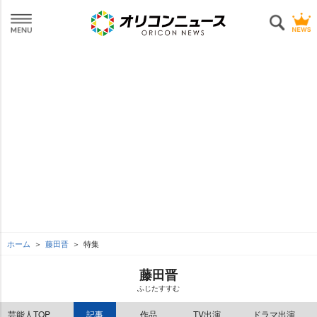
ホーム
藤田晋
特集
藤田晋
ふじたすすむ
芸能人TOP
記事
作品
TV出演
ドラマ出演