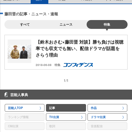
藤田晋の記事・ニュース・速報
すべて
ニュース
特集
【鈴木おさむ×藤田晋 対談】勝ち負けは視聴
率でも収支でも無い、配信ドラマが話題を
さらう理由
2018-06-08
特集
1/1
芸能人事典
芸能人TOP
記事
作品
ランキング情報
TV出演
ドラマ出演
CM出演
歌詞
音楽配信