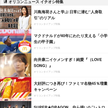
オリコンニュース イチオシ特集
川島海荷さんと学ぶ 日常に潜む“人身取
引”のリアル
オリコンタイアップ特集
マクドナルドが40年にわたり支える「小学
生の甲子園」
オリコンタイアップ特集
向井康二イケメンすぎ！純愛『（LOVE
SONG）』
オリコンタイアップ特集
大好評につき再び！ファミマ名物45％増量
キャンペーン
オリコンタイアップ特集
SUPER★DRAGON、自ら描いた”レトロ