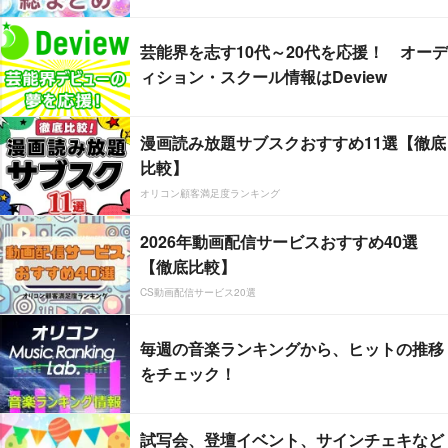
芸能界を志す10代～20代を応援！ オーデ
ィション・スクール情報はDeview
漫画読み放題サブスクおすすめ11選【徹底
比較】
オリコン顧客満足度ランキング
2026年動画配信サービスおすすめ40選
【徹底比較】
CS動画配信サービス20選
毎週の音楽ランキングから、ヒットの推移
をチェック！
試写会、登壇イベント、サインチェキなど