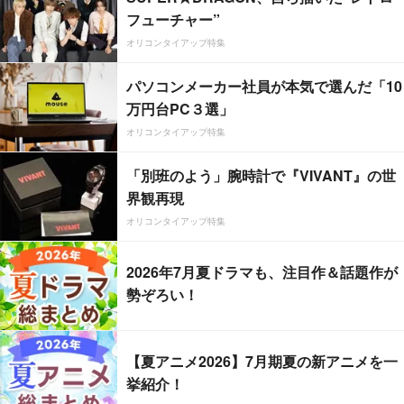
フューチャー”
オリコンタイアップ特集
パソコンメーカー社員が本気で選んだ「10
万円台PC３選」
オリコンタイアップ特集
「別班のよう」腕時計で『VIVANT』の世
界観再現
オリコンタイアップ特集
2026年7月夏ドラマも、注目作＆話題作が
勢ぞろい！
【夏アニメ2026】7月期夏の新アニメを一
挙紹介！