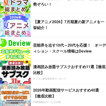
勢ぞろい！
【夏アニメ2026】7月期夏の新アニメを一
挙紹介！
芸能界を志す10代～20代を応援！ オーデ
ィション・スクール情報はDeview
漫画読み放題サブスクおすすめ11選【徹底
比較】
オリコン顧客満足度ランキング
2026年動画配信サービスおすすめ40選
【徹底比較】
CS動画配信サービス20選