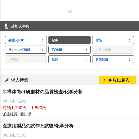
1/1
芸能人事典
芸能人TOP
記事
作品
ランキング情報
TV出演
ドラマ出演
CM出演
歌詞
音楽配信
求人特集
さらに見る
半導体向け研磨材の品質検査/化学分析
WDB株式会社
時給1,700円～1,800円
派遣社員 / 愛知県
医療用製品の試作と試験/化学分析
WDB株式会社