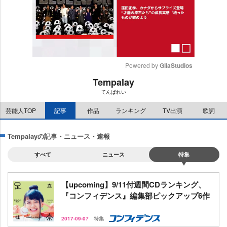
Powered by 
GliaStudios
Tempalay
M
てんぱれい
u
t
芸能人TOP
記事
作品
ランキング
TV出演
歌詞
e
Tempalayの記事・ニュース・速報
すべて
ニュース
特集
【upcoming】9/11付週間CDランキング、
『コンフィデンス』編集部ピックアップ6作
2017-09-07
特集