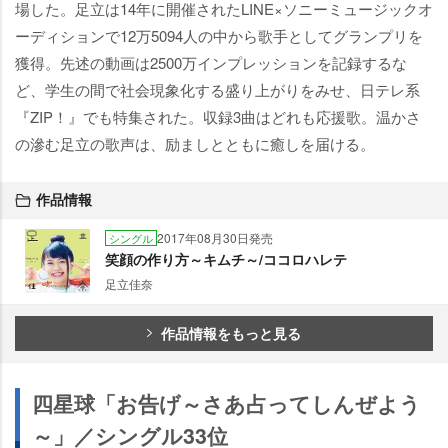
場した。足立は14年に開催されたLINE×ソニーミュージックオ
ーディションで12万5094人の中から歌手としてグランプリを
獲得。先述の動画は2500万インプレッションを記録するな
ど、学生の間で社会現象化する盛り上がりをみせ、日テレ系
『ZIP！』でも特集された。収録3曲はどれも応援歌。温かさ
の滲む足立の歌声は、励ましとともに癒しを届ける。
作品情報
2017年08月30日発売
シングル
笑顔の作り方～キムチ～/ココロハレテ
足立佳奈
作品情報をもっと見る
四星球「お告げ～さあ占ってしんぜよう
～」／シングル33位