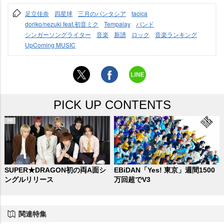
足立佳奈
四星球
三月のパンタシア
tacica
doriko/nezuki feat.初音ミク
Tempalay
バンド
シンガーソングライター
音楽
新譜
ロック
音楽ランキング
UpComing MUSIC
PICK UP CONTENTS
SUPER★DRAGON初の両A面シ
EBiDAN「Yes! 東京」週間1500
ングルリリース
万回超でV3
関連特集