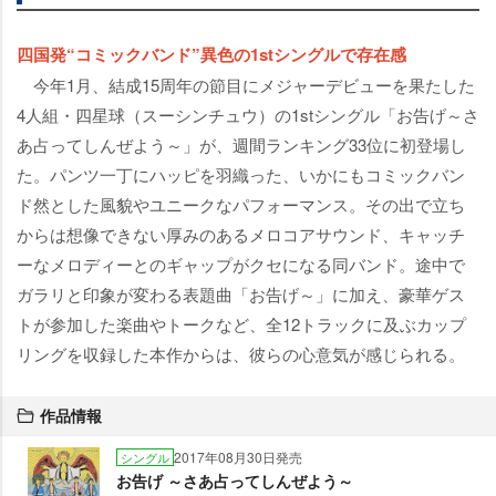
四国発“コミックバンド”異色の1stシングルで存在感
今年1月、結成15周年の節目にメジャーデビューを果たした
4人組・四星球（スーシンチュウ）の1stシングル「お告げ～さ
あ占ってしんぜよう～」が、週間ランキング33位に初登場し
た。パンツ一丁にハッピを羽織った、いかにもコミックバン
ド然とした風貌やユニークなパフォーマンス。その出で立ち
からは想像できない厚みのあるメロコアサウンド、キャッチ
ーなメロディーとのギャップがクセになる同バンド。途中で
ガラリと印象が変わる表題曲「お告げ～」に加え、豪華ゲス
トが参加した楽曲やトークなど、全12トラックに及ぶカップ
リングを収録した本作からは、彼らの心意気が感じられる。
作品情報
2017年08月30日発売
シングル
お告げ ～さあ占ってしんぜよう～