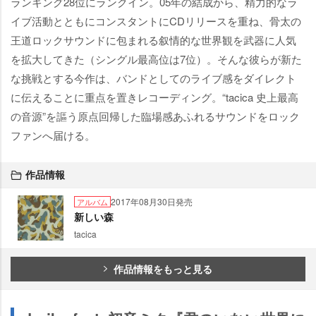
ランキング28位にランクイン。05年の結成から、精力的なラ
イブ活動とともにコンスタントにCDリリースを重ね、骨太の
王道ロックサウンドに包まれる叙情的な世界観を武器に人気
を拡大してきた（シングル最高位は7位）。そんな彼らが新た
な挑戦とする今作は、バンドとしてのライブ感をダイレクト
に伝えることに重点を置きレコーディング。“tacica 史上最高
の音源”を謳う原点回帰した臨場感あふれるサウンドをロック
ファンへ届ける。
作品情報
2017年08月30日発売
アルバム
新しい森
tacica
作品情報をもっと見る