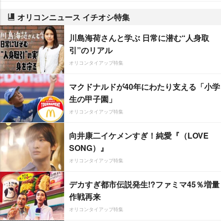
オリコンニュース イチオシ特集
川島海荷さんと学ぶ 日常に潜む“人身取
引”のリアル
オリコンタイアップ特集
マクドナルドが40年にわたり支える「小学
生の甲子園」
オリコンタイアップ特集
向井康二イケメンすぎ！純愛『（LOVE
SONG）』
オリコンタイアップ特集
デカすぎ都市伝説発生!?ファミマ45％増量
作戦再来
オリコンタイアップ特集