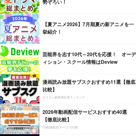
勢ぞろい！
【夏アニメ2026】7月期夏の新アニメを一
挙紹介！
芸能界を志す10代～20代を応援！ オーデ
ィション・スクール情報はDeview
漫画読み放題サブスクおすすめ11選【徹底
比較】
オリコン顧客満足度ランキング
2026年動画配信サービスおすすめ40選
【徹底比較】
CS動画配信サービス20選