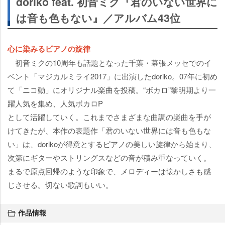
doriko feat. 初音ミク『君のいない世界に
は音も色もない』／アルバム43位
心に染みるピアノの旋律
初音ミクの10周年も話題となった千葉・幕張メッセでのイ
ベント「マジカルミライ2017」に出演したdoriko。07年に初め
て「ニコ動」にオリジナル楽曲を投稿。“ボカロ”黎明期より一
躍人気を集め、人気ボカロP
として活躍していく。これまでさまざまな曲調の楽曲を手が
けてきたが、本作の表題作「君のいない世界には音も色もな
い」は、dorikoが得意とするピアノの美しい旋律から始まり、
次第にギターやストリングスなどの音が積み重なっていく。
まるで原点回帰のような印象で、メロディーは懐かしさも感
じさせる。切ない歌詞もいい。
作品情報