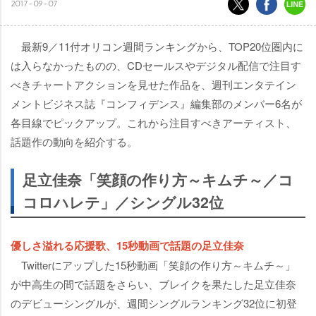
2017-09-07
最新9／11付オリコン週間ランキングから、TOP20位圏内に
は入らなかったものの、CDセールスやデジタル配信で注目す
べきチャートアクションを見せた作品を、週刊エンタテイン
メントビジネス誌『コンフィデンス』編集部のメンバー6名が
各目線でピックアップ。これから注目すべきアーティスト、
話題作の動向を紹介する。
足立佳奈「笑顔の作り方～キムチ～／コ
コロハレテ」／シングル32位
優しさ溢れる応援歌、15秒動画で話題の足立佳奈
Twitterにアップした15秒動画「笑顔の作り方～キムチ～」
が中高生の間で話題をさらい、ブレイクを果たした足立佳奈
のデビューシングルが、週間シングルランキング32位に初登