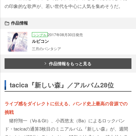
の印象的な歌声が、若い世代を中心に人気を集めそうだ。
作品情報
2017年08月30日発売
シングル
ルビコン
三月のパンタシア
作品情報をもっと見る
tacica『新しい森』／アルバム28位
ライブ感をダイレクトに伝える、バンド史上最高の音源での
挑戦
猪狩翔一（Vo＆Gt）、小西悠太（Ba）によるロックバン
ド・tacicaの通算3枚目のミニアルバム『新しい森』が、週間