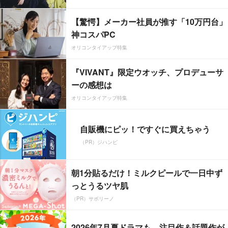
【驚愕】メーカー社員が推す「10万円台」
神コスパPC
オリコンタイアップ特集
『VIVANT』限定ウオッチ、プロデューサ
ーの感想は
オリコンタイアップ特集
自販機にピッ！ですぐに買えちゃう
（PR）ジハンピ
朝1分貼るだけ！ミルクピールで一日中ず
っとうるツヤ肌
（PR）サボリーノ
2026年7月夏ドラマも、注目作＆話題作が