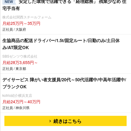
安定した環境で活躍できる「経理総務」 残業少なめ 住
NEW
宅手当有
株式会社関西スチールフォーム
月給25万円～35万円
正社員 / 大阪府
生協商品の配送ドライバー/1.5t/固定ルート/日勤のみ/土日休
み/AT限定OK
SBSゼンツウ株式会社
月給28万3,655円～
正社員 / 東京都
デイサービス 障がい者支援員/20代～50代活躍中/中高年活躍中/
ブランクOK
kotrio紹介横浜支店
月給24万円～40万円
正社員 / 神奈川県
続きはこちら