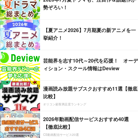
勢ぞろい！
【夏アニメ2026】7月期夏の新アニメを一
挙紹介！
芸能界を志す10代～20代を応援！ オーデ
ィション・スクール情報はDeview
漫画読み放題サブスクおすすめ11選【徹底
比較】
オリコン顧客満足度ランキング
2026年動画配信サービスおすすめ40選
【徹底比較】
CS動画配信サービス20選