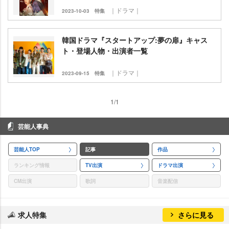
｜ドラマ｜
2023-10-03
特集
韓国ドラマ『スタートアップ:夢の扉』キャス
ト・登場人物・出演者一覧
｜ドラマ｜
2023-09-15
特集
1/1
芸能人事典
芸能人TOP
記事
作品
ランキング情報
TV出演
ドラマ出演
CM出演
歌詞
音楽配信
求人特集
さらに見る