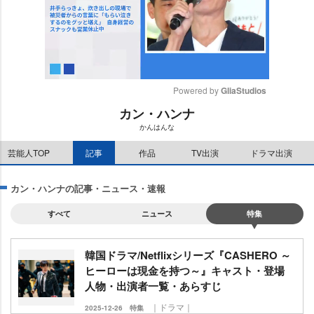
Powered by 
GliaStudios
カン・ハンナ
M
かんはんな
u
t
芸能人TOP
記事
作品
TV出演
ドラマ出演
e
カン・ハンナの記事・ニュース・速報
すべて
ニュース
特集
韓国ドラマ/Netflixシリーズ『CASHERO ～
ヒーローは現金を持つ～』キャスト・登場
人物・出演者一覧・あらすじ
｜ドラマ｜
2025-12-26
特集