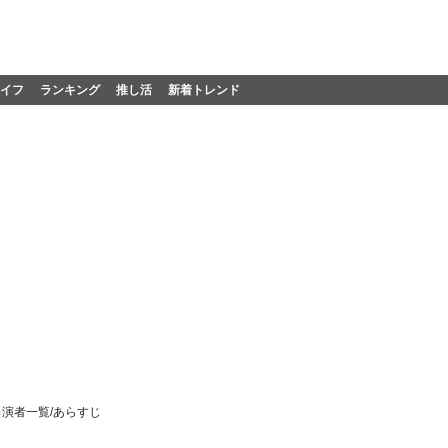
イフ
ランキング
推し活
新着トレンド
出演者一覧/あらすじ