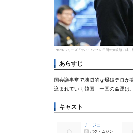
Netflixシリーズ『サバイバー: 60日間の大統領』独
あらすじ
国会議事堂で壊滅的な爆破テロが
込まれていく韓国。一国の命運は
キャスト
チ・ジニ
パク・ムジン
役