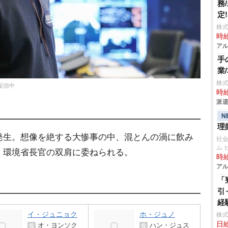
務
定
株
時給
アル
手
業
株
占配信中
時給
派遣
N
理
発生。想像を絶する大惨事の中、混とんの渦に飲み
社
ム 
、環境省長官の双肩に委ねられる。
時給
アル
「
引
経
イ・ジュニョク
ホ・ジュノ
株式
日給
オ・ヨンソク
ハン・ジュス
役
役