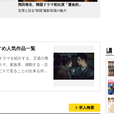
岡田将生、韓国ドラマ初出演「運命的」
玄理と語る“韓国”撮影現場の魅力
すめ人気作品一覧
国ドラマを紹介する。王道の青
ラマ、家族系、感動する・泣
スで見ることの出来る作...
求人検索