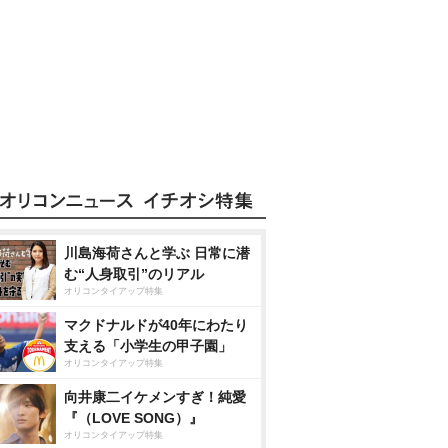
川島海荷さんと学ぶ 日常に潜
む“人身取引”のリアル
オリコンタイアップ特集
マクドナルドが40年にわたり
支える「小学生の甲子園」
オリコンタイアップ特集
向井康二イケメンすぎ！純愛
『（LOVE SONG）』
オリコンタイアップ特集