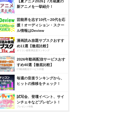
【夏アニメ2026】7月期夏の
新アニメを一挙紹介！
芸能界を志す10代～20代を応
援！オーディション・スクー
ル情報はDeview
漫画読み放題サブスクおすす
め11選【徹底比較】
オリコン顧客満足度ランキング
2026年動画配信サービスおす
すめ40選【徹底比較】
CS動画配信サービス20選
毎週の音楽ランキングから、
ヒットの推移をチェック！
試写会、登壇イベント、サイ
ンチェキなどプレゼント！
プレゼント特集