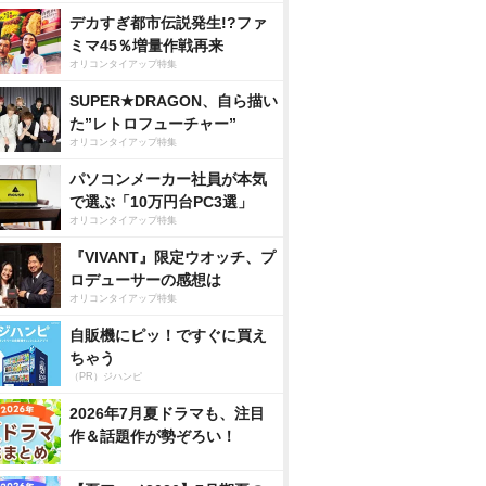
デカすぎ都市伝説発生!?ファ
ミマ45％増量作戦再来
オリコンタイアップ特集
SUPER★DRAGON、自ら描い
た”レトロフューチャー”
オリコンタイアップ特集
パソコンメーカー社員が本気
で選ぶ「10万円台PC3選」
オリコンタイアップ特集
『VIVANT』限定ウオッチ、プ
ロデューサーの感想は
オリコンタイアップ特集
自販機にピッ！ですぐに買え
ちゃう
（PR）ジハンピ
2026年7月夏ドラマも、注目
作＆話題作が勢ぞろい！