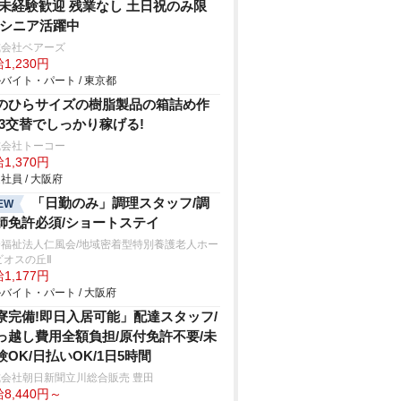
/未経験歓迎 残業なし 土日祝のみ限
!シニア活躍中
式会社ベアーズ
1,230円
バイト・パート / 東京都
のひらサイズの樹脂製品の箱詰め作
/3交替でしっかり稼げる!
式会社トーコー
1,370円
社員 / 大阪府
「日勤のみ」調理スタッフ/調
EW
師免許必須/ショートステイ
会福祉法人仁風会/地域密着型特別養護老人ホー
ビオスの丘Ⅱ
1,177円
バイト・パート / 大阪府
寮完備!即日入居可能」配達スタッフ/
っ越し費用全額負担/原付免許不要/未
験OK/日払いOK/1日5時間
会社朝日新聞立川総合販売 豊田
8,440円～