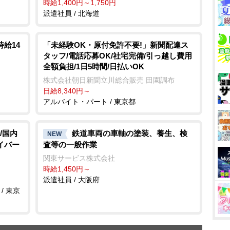
時給1,400円～1,750円
派遣社員 / 北海道
給14
「未経験OK・原付免許不要!」新聞配達ス
タッフ/電話応募OK/社宅完備/引っ越し費用
全額負担/1日5時間/日払いOK
株式会社朝日新聞立川総合販売 田園調布
日給8,340円～
アルバイト・パート / 東京都
/国内
鉄道車両の車軸の塗装、養生、検
NEW
イバー
査等の一般作業
関東サービス株式会社
時給1,450円～
派遣社員 / 大阪府
/ 東京