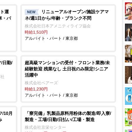
ト運
リニューアルオープン/施設ケアマ
NEW
 車・バ
ネ/週1日から/年齢・ブランク不問
株式会社日本アメニティライフ協会
時給1,510円
アルバイト・パート / 東京都
/日勤/
超高級マンションの受付・フロント業務/未
経験歓迎 残業なし 土日祝のみ限定!シニア
活躍中
会社
株式会社ベアーズ
時給1,230円
アルバイト・パート / 東京都
/10月
「寮完備」乳製品原料用粉体の製造/即入寮/
み
製造・工場/日勤/日払い/工場・製造
株式会社京栄センター