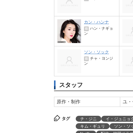
カン・ハンナ
ハン・ナギョ
役
ン
ソン・ソック
チャ・ヨンジ
役
ン
スタッフ
原作・制作
ユ・
タグ
チ・ジニ
イ・ジュニョ
キム・ギュリ
ソン・ソ