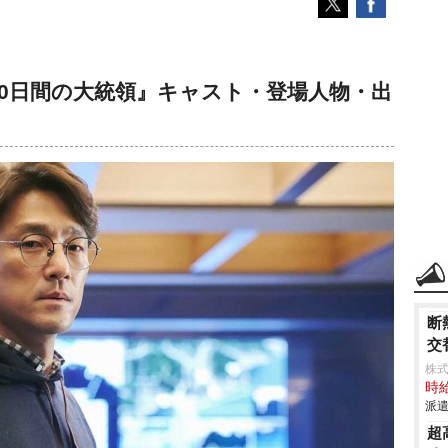
60日間の大統領』キャスト・登場人物・出
断
交
株
時給
派遣
超