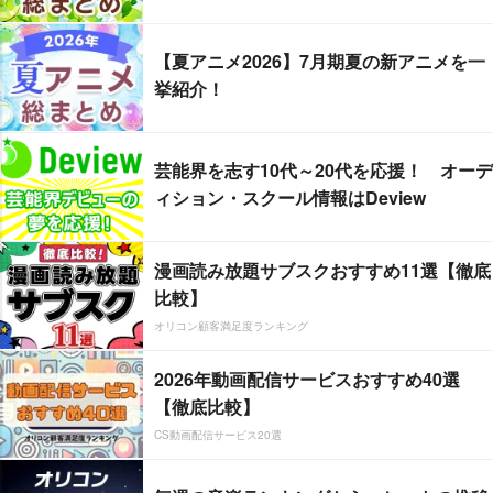
【夏アニメ2026】7月期夏の新アニメを一
挙紹介！
芸能界を志す10代～20代を応援！ オーデ
ィション・スクール情報はDeview
漫画読み放題サブスクおすすめ11選【徹底
比較】
オリコン顧客満足度ランキング
2026年動画配信サービスおすすめ40選
【徹底比較】
CS動画配信サービス20選