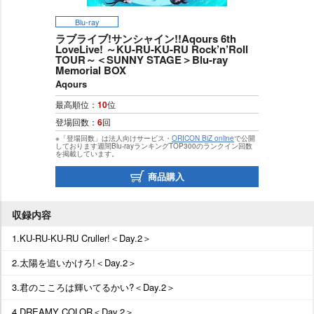
Blu-ray
ラブライブ!サンシャイン!!Aqours 6th
LoveLive! ～KU-RU-KU-RU Rock’n’Roll
TOUR～＜SUNNY STAGE＞Blu-ray
Memorial BOX
Aqours
最高順位：
10
位
登場回数：
6
回
※「登場回数」は法人向けサービス・
ORICON BiZ online
で公開
しております週間Blu-rayランキングTOP300のランクイン回数
を掲載しています。
商品購入
収録内容
1.KU-RU-KU-RU Cruller!＜Day.2＞
2.太陽を追いかけろ!＜Day.2＞
3.君のこころは輝いてるかい?＜Day.2＞
4.DREAMY COLOR＜Day.2＞