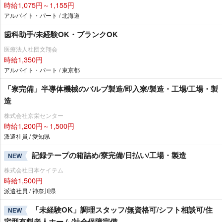
時給1,075円～1,155円
アルバイト・パート / 北海道
歯科助手/未経験OK・ブランクOK
医療法人社団文翔会
時給1,350円
アルバイト・パート / 東京都
「寮完備」半導体機械のバルブ製造/即入寮/製造・工場/工場・製
造
株式会社京栄センター
時給1,200円～1,500円
派遣社員 / 愛知県
記録テープの箱詰め/寮完備/日払い/工場・製造
NEW
株式会社日本ケイテム
時給1,500円
派遣社員 / 神奈川県
「未経験OK」調理スタッフ/無資格可/シフト相談可/住
NEW
宅型有料老人ホーム/社会保障完備