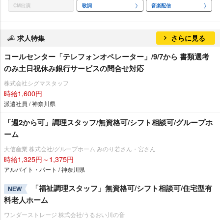
CM出演
歌詞
音楽配信
求人特集
さらに見る
コールセンター「テレフォンオペレーター」/9/7から 書類選考
のみ土日祝休み銀行サービスの問合せ対応
株式会社シグマスタッフ
時給1,600円
派遣社員 / 神奈川県
「週2から可」調理スタッフ/無資格可/シフト相談可/グループホ
ーム
大信産業 株式会社/グループホーム みのり若さん・宮さん
時給1,325円～1,375円
アルバイト・パート / 神奈川県
「福祉調理スタッフ」無資格可/シフト相談可/住宅型有
NEW
料老人ホーム
ワンダーストレージ 株式会社/うるおい川の音