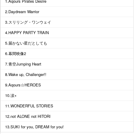
1.Aqours Pirates Desire
2.Daydream Warrior
3.スリリング・ワンウェイ
4.HAPPY PARTY TRAIN
5.届かない星だとしても
6.幕間映像2
7.青空Jumping Heart
8.Wake up, Challenger!!
9.Aqours☆HEROES
10.涙×
11.WONDERFUL STORIES
12.not ALONE not HITORI
13.SUKI for you, DREAM for you!