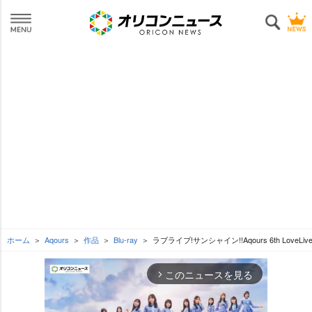
ホーム
Aqours
作品
Blu-ray
ラブライブ!サンシャイン!!Aqours 6th LoveLive! 
このニュースを見る
arrow_forward_ios