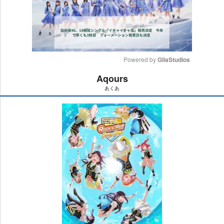
Powered by 
GliaStudios
Aqours
M
あくあ
u
t
e