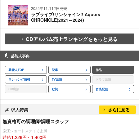
2025年11月12日発売
ラブライブ!サンシャイン!! Aqours
CHRONICLE(2021～2024)
CDアルバム売上ランキングをもっと見る
芸能人事典
芸能人TOP
記事
作品
ランキング情報
TV出演
ドラマ出演
CM出演
歌詞
音楽配信
求人特集
さらに見る
無資格可の調理師/調理スタッフ
淵江ショートステイそよ風
時給1,226円～1,400円