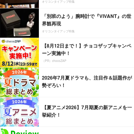
オリコンタイアップ特集
「別班のよう」腕時計で『VIVANT』の世
界観再現
オリコンタイアップ特集
【8月12日まで！】チョコザップキャンペ
ーン実施中！
（PR）chocoZAP
2026年7月夏ドラマも、注目作＆話題作が
勢ぞろい！
【夏アニメ2026】7月期夏の新アニメを一
挙紹介！