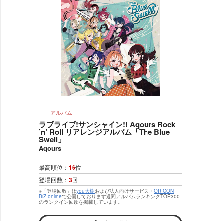
アルバム
ラブライブ!サンシャイン!! Aqours Rock
’n’ Roll リアレンジアルバム「The Blue
Swell」
Aqours
最高順位：
16
位
登場回数：
3
回
※「登場回数」は
you大樹
および法人向けサービス・
ORICON
BiZ online
で公開しております週間アルバムランキングTOP300
のランクイン回数を掲載しています。