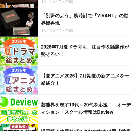
オリコンタイアップ特集
「別班のよう」腕時計で『VIVANT』の世
界観再現
オリコンタイアップ特集
2026年7月夏ドラマも、注目作＆話題作が
勢ぞろい！
【夏アニメ2026】7月期夏の新アニメを一
挙紹介！
芸能界を志す10代～20代を応援！ オーデ
ィション・スクール情報はDeview