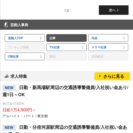
1/2
次へ
芸能人事典
芸能人TOP
記事
作品
ランキング情報
TV出演
ドラマ出演
CM出演
歌詞
音楽配信
求人特集
さらに見る
日勤・新馬場駅周辺の交通誘導警備員/入社祝い金あり/
NEW
週1日～OK
株式会社MSK
日給1万4,500円～
アルバイト・パート / 東京都
日勤・分倍河原駅周辺の交通誘導警備員/入社祝い金あ
NEW