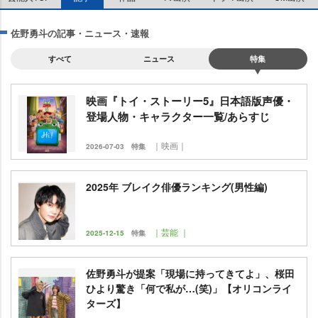
佐野勇斗の記事・ニュース・速報
すべて
ニュース
特集
映画『トイ・ストーリー5』日本語版声優・
登場人物・キャラクター一覧/あらすじ
｜映画｜
2026-07-03
特集
2025年 ブレイク俳優ランキング(男性編)
｜芸能 ｜
2025-12-15
特集
佐野勇斗が提案「現場に持ってきてよ」、桜田
ひより驚き「何で私が…(笑)」【オリコンライ
ターズ】