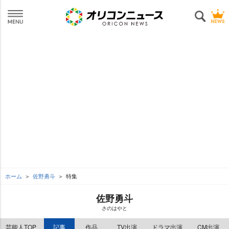
ホーム
佐野勇斗
特集
佐野勇斗
さのはやと
芸能人TOP
記事
作品
TV出演
ドラマ出演
CM出演