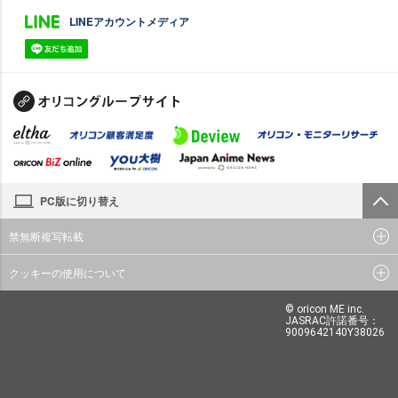
LINEアカウントメディア
PC版に切り替え
禁無断複写転載
クッキーの使用について
© oricon ME inc.
JASRAC許諾番号：
9009642140Y38026