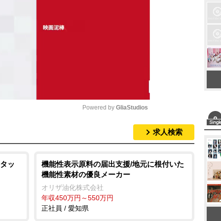
Powered by 
GliaStudios
求人検索
M
u
t
タッ
機能性表示原料の届出支援/地元に根付いた
機能性素材の優良メーカー
e
オリザ油化株式会社
年収450万円～550万円
正社員 / 愛知県