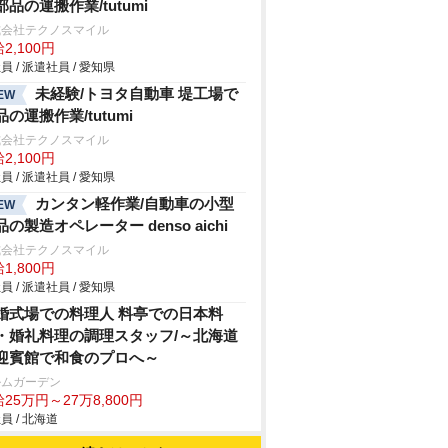
部品の運搬作業/tutumi
式会社テクノスマイル
2,100円
員 / 派遣社員 / 愛知県
未経験/トヨタ自動車 堤工場で
EW
品の運搬作業/tutumi
式会社テクノスマイル
2,100円
員 / 派遣社員 / 愛知県
カンタン軽作業/自動車の小型
EW
品の製造オペレーター denso aichi
式会社テクノスマイル
1,800円
員 / 派遣社員 / 愛知県
婚式場での料理人 料亭での日本料
・婚礼料理の調理スタッフ/～北海道
迎賓館で和食のプロへ～
ルムガーデン
25万円～27万8,800円
員 / 北海道