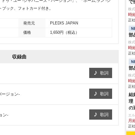
・トゥ・ユー -ジャパニーズ・バージョン-」、「ホーム;ラン -ジ
で
トブック、フォトカード付き。
株
時給
正社
発売元
PLEDIS JAPAN
N
価格
1,650円（税込）
部
株
時給
正社
収録曲
N
部
歌詞
株
時給
正社
歌詞
バージョン-
結
理
の
歌詞
ョン-
エ
月給
正社