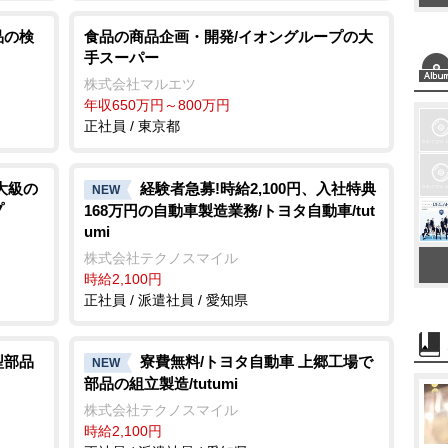
品の検
食品の商品企画・開発/イオングループの大
手スーパー
株式会社マルエツ
年収650万円～800万円
正社員 / 東京都
大級の
経験者急募!時給2,100円、入社特典
NEW
プ
168万円の自動車製造業務/トヨタ自動車/tut
umi
株式会社テクノスマイル
時給2,100円
正社員 / 派遣社員 / 愛知県
型部品
寮費無料/トヨタ自動車 上郷工場で
NEW
部品の組立製造/tutumi
株式会社テクノスマイル
時給2,100円