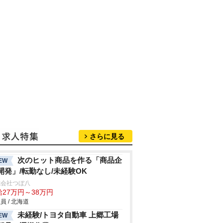
さらに見る
次のヒット商品を作る「商品企
EW
開発」/転勤なし/未経験OK
式会社つぼ八
給27万円～38万円
員 / 北海道
未経験/トヨタ自動車 上郷工場
EW