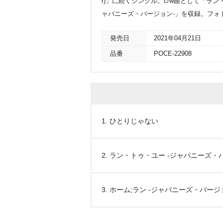
r)」に続くシングル。c/w曲として「ラン
ャパニーズ・バージョン-」を収録。フォ
発売日
2021年04月21日
品番
POCE-22908
1. ひとりじゃない
2. ラン・トゥ・ユー -ジャパニーズ・
3. ホーム;ラン -ジャパニーズ・バージ