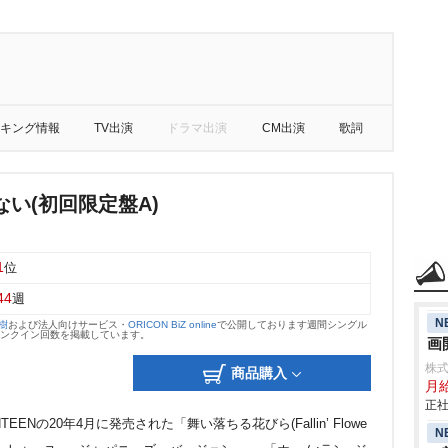
キング情報
TV出演
ドラマ出演
CM出演
歌詞
い(初回限定盤A)
1
位
44
週
N
大樹
および法人向けサービス・
ORICON BiZ online
で公開しております週間シングル
のランクイン回数を掲載しています。
画
株
商品購入
月
正社
ENの20年4月に発売された「舞い落ちる花びら(Fallin’ Flowe
N