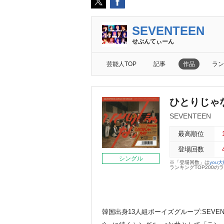
SEVENTEEN
せぶんてぃーん
芸能人TOP
記事
作品
ラン
ひとりじゃな
SEVENTEEN
最高順位
登場回数
シングル
※「登場回数」は
you
ランキングTOP200
韓国出身13人組ボーイズグループ:SEVENTE