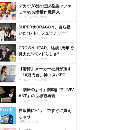
デカすぎ都市伝説発生!?ファ
ミマ45％増量作戦再来
オリコンタイアップ特集
SUPER★DRAGON、自ら描
いた”レトロフューチャー”
オリコンタイアップ特集
CROWN HEAD、結成1周年で
見えた”バンドらしさ”
オリコンタイアップ特集
【驚愕】メーカー社員が推す
「10万円台」神コスパPC
オリコンタイアップ特集
「別班のよう」腕時計で『VIV
ANT』の世界観再現
オリコンタイアップ特集
自販機にピッ！ですぐに買え
ちゃう
（PR）ジハンピ