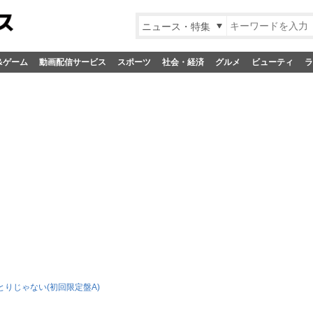
ニュース・特集
&ゲーム
動画配信サービス
スポーツ
社会・経済
グルメ
ビューティ
ラ
とりじゃない(初回限定盤A)