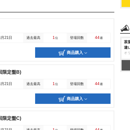
1
44
4月21日
過去最高
登場回数
位
週
茶
違
商品購入
オ
回限定盤B)
1
44
4月21日
過去最高
登場回数
位
週
商品購入
回限定盤C)
1
44