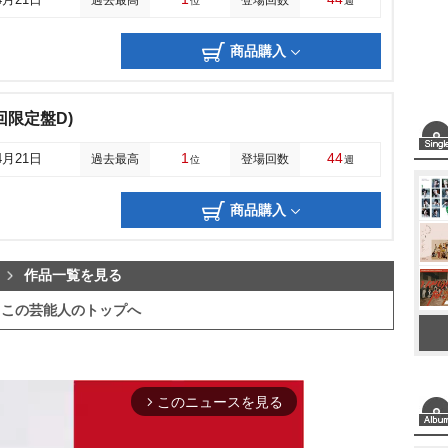
4月21日
過去最高
登場回数
位
週
商品購入
回限定盤D)
1
44
4月21日
過去最高
登場回数
位
週
商品購入
作品一覧を見る
この芸能人のトップへ
このニュースを見る
arrow_forward_ios