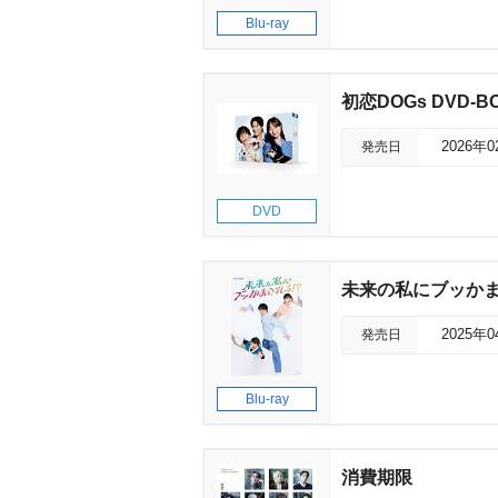
Blu-ray
初恋DOGs DVD-B
発売日
2026年
DVD
未来の私にブッかま
発売日
2025年
Blu-ray
消費期限