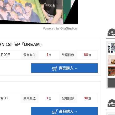
Powered by 
GliaStudios
M
AN 1ST EP「DREAM」
u
1
80
1月09日
最高順位
登場回数
位
週
t
e
商品購入
1
90
2月08日
最高順位
登場回数
位
週
商品購入