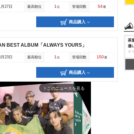
1
54
1月27日
最高順位
登場回数
位
週
商品購入
茶
AN BEST ALBUM「ALWAYS YOURS」
違
オ
1
150
8月23日
最高順位
登場回数
位
週
商品購入
このニュースを見る
arrow_forward_ios