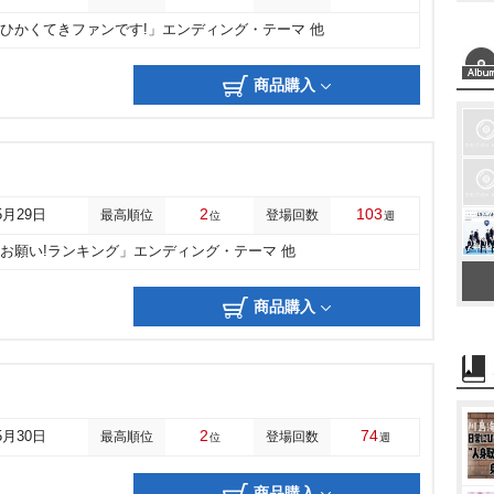
「ひかくてきファンです!」エンディング・テーマ 他
商品購入
2
103
5月29日
最高順位
登場回数
位
週
「お願い!ランキング」エンディング・テーマ 他
商品購入
2
74
5月30日
最高順位
登場回数
位
週
商品購入