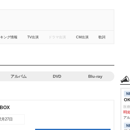
キング情報
TV出演
ドラマ出演
CM出演
歌詞
アルバム
DVD
Blu-ray
N
O
医
 BOX
時給
アル
02月27日
N