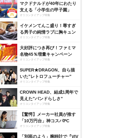
マクドナルドが40年にわたり
支える「小学生の甲子園」
オリコンタイアップ特集
イケメンてんこ盛り！尊すぎ
る男子の純情ラブに胸キュン
オリコンタイアップ特集
大好評につき再び！ファミマ
名物45％増量キャンペーン
オリコンタイアップ特集
SUPER★DRAGON、自ら描
いた”レトロフューチャー”
オリコンタイアップ特集
CROWN HEAD、結成1周年で
見えた”バンドらしさ”
オリコンタイアップ特集
【驚愕】メーカー社員が推す
「10万円台」神コスパPC
オリコンタイアップ特集
「別班のよう」腕時計で『VIV