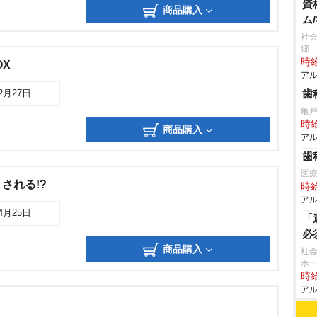
資
商品購入
ム
社会
郷
時給
OX
アル
歯
02月27日
亀
時給
商品購入
アル
歯
医療
される!?
時給
アル
04月25日
「
必
商品購入
社会
ホ
時給
アル