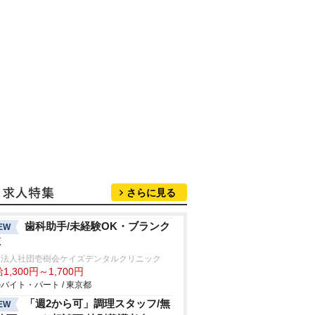
さらに見る
歯科助手/未経験OK・ブランク
EW
K
療法人社団壱樹会ケイズデンタルクリニック
1,300円～1,700円
バイト・パート / 東京都
「週2から可」調理スタッフ/無
EW