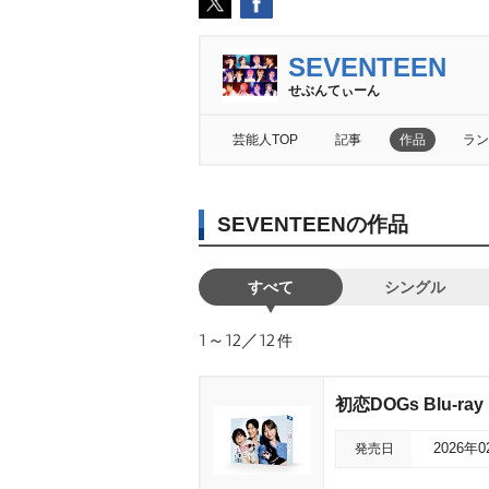
SEVENTEEN
せぶんてぃーん
芸能人TOP
記事
作品
ラン
SEVENTEENの作品
すべて
シングル
1～12／12
件
初恋DOGs Blu-ray
発売日
2026年