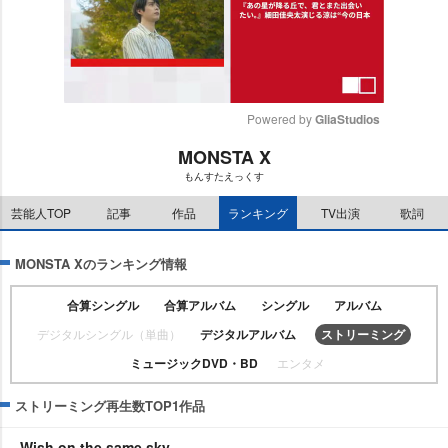
Powered by 
GliaStudios
MONSTA X
M
もんすたえっくす
u
t
芸能人TOP
記事
作品
ランキング
TV出演
歌詞
e
MONSTA Xのランキング情報
合算シングル
合算アルバム
シングル
アルバム
デジタルシングル（単曲）
デジタルアルバム
ストリーミング
ミュージックDVD・BD
エンタメ
ストリーミング再生数TOP1作品
Wish on the same sky