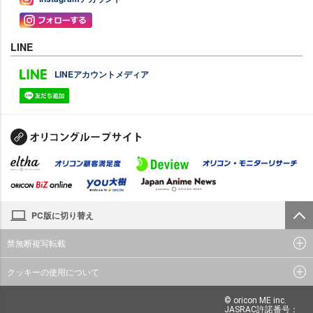
LINE
LINEアカウントメディア
PC版に切り替え
禁無断複写転載
クッキーの使用について
© oricon ME inc.
JASRAC許諾番号：