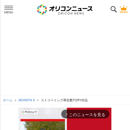
ホーム
MONSTA X
ストリーミング再生数TOP1作品
このニュースを見る
arrow_forward_ios