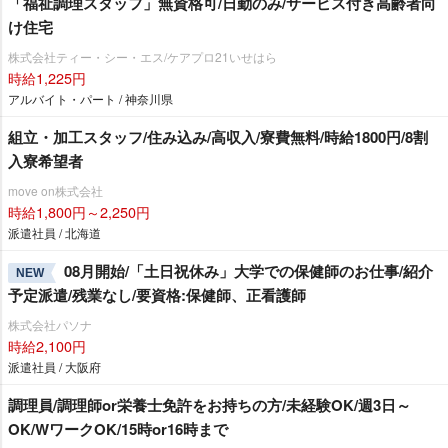
「福祉調理スタッフ」無資格可/日勤のみ/サービス付き高齢者向
け住宅
株式会社ティー・シー・エス/ケアプロ21いせはら
時給1,225円
アルバイト・パート / 神奈川県
組立・加工スタッフ/住み込み/高収入/寮費無料/時給1800円/8割
入寮希望者
move on株式会社
時給1,800円～2,250円
派遣社員 / 北海道
08月開始/「土日祝休み」大学での保健師のお仕事/紹介
NEW
予定派遣/残業なし/要資格:保健師、正看護師
株式会社パソナ
時給2,100円
派遣社員 / 大阪府
調理員/調理師or栄養士免許をお持ちの方/未経験OK/週3日～
OK/WワークOK/15時or16時まで