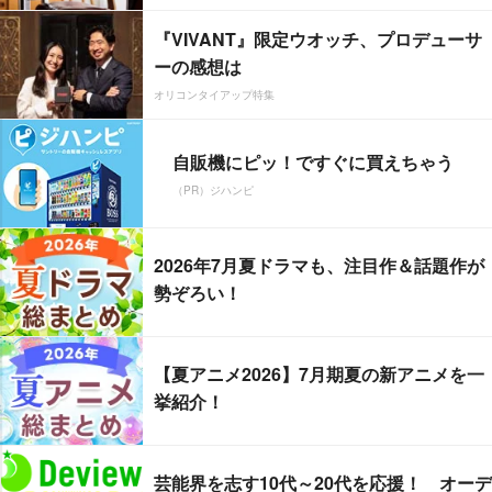
『VIVANT』限定ウオッチ、プロデューサ
ーの感想は
オリコンタイアップ特集
自販機にピッ！ですぐに買えちゃう
（PR）ジハンピ
2026年7月夏ドラマも、注目作＆話題作が
勢ぞろい！
【夏アニメ2026】7月期夏の新アニメを一
挙紹介！
芸能界を志す10代～20代を応援！ オーデ