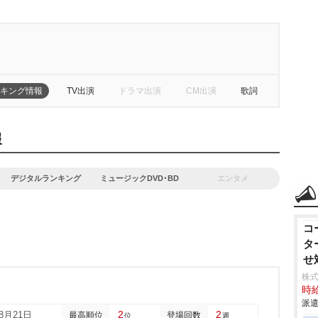
キング情報
TV出演
ドラマ出演
CM出演
歌詞
報
デジタルランキング
ミュージックDVD･BD
エンタメ
コ
タ
せ
株
時給
派遣
2
2
08月21日
最高順位
登場回数
位
週