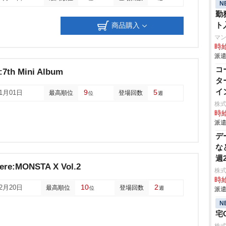
N
勤
ト
商品購入
マ
時給
派遣
コ
:7th Mini Album
タ
イ
9
5
11月01日
最高順位
登場回数
位
週
株
時給
派遣
デ
な
週
Here:MONSTA X Vol.2
株式
時給
10
2
02月20日
最高順位
登場回数
位
週
派遣
N
宅