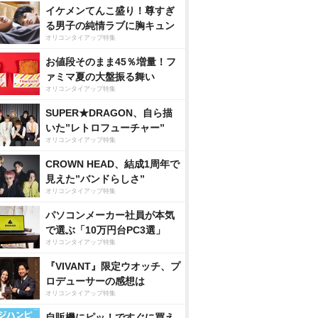
イケメンてんこ盛り！尊すぎ
る男子の純情ラブに胸キュン
オリコンタイアップ特集
お値段そのまま45％増量！フ
ァミマ夏の大盤振る舞い
オリコンタイアップ特集
SUPER★DRAGON、自ら描
いた”レトロフューチャー”
オリコンタイアップ特集
CROWN HEAD、結成1周年で
見えた”バンドらしさ”
オリコンタイアップ特集
パソコンメーカー社員が本気
で選ぶ「10万円台PC3選」
オリコンタイアップ特集
『VIVANT』限定ウオッチ、プ
ロデューサーの感想は
オリコンタイアップ特集
自販機にピッ！ですぐに買え