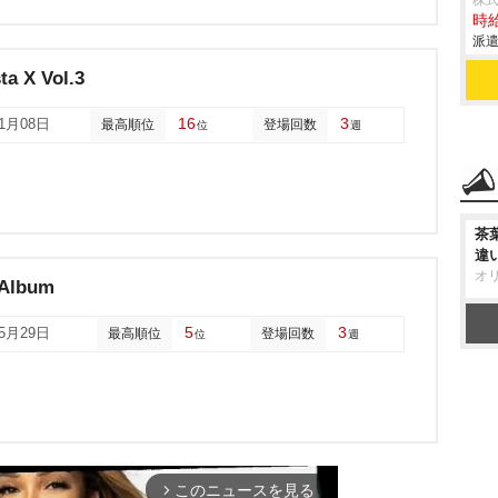
株
時給
派遣
ta X Vol.3
16
3
11月08日
最高順位
登場回数
位
週
茶
違
オ
 Album
5
3
05月29日
最高順位
登場回数
位
週
このニュースを見る
arrow_forward_ios