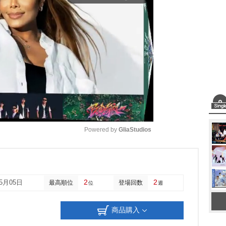
Powered by 
GliaStudios
M
u
2
2
05月05日
最高順位
登場回数
位
週
t
e
商品購入