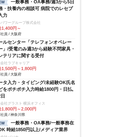
一般事務・OA事務/週3から5日
EW
務・扶養内の相談可 病院でのレセプ
入力
ンパワーグループ株式会社
1,400円～
社員 / 大阪府
ールセンター「テレフォンオペレー
ー」/受電のみ週3から経験不問家具・
ンテリアに関する受付
式会社ラブキャリア
1,500円～1,800円
社員 / 大阪府
ータ入力・タイピング/未経験OK氏名
どをポチポチ入力時給1800円・日払,
2日
会社グラスト 横浜オフィス
1,800円～2,000円
社員 / 神奈川県
一般事務・OA事務/一般事務在
EW
OK 時給1850円以上/メディア業界