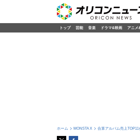
トップ
芸能
音楽
ドラマ&映画
アニメ
ホーム
MONSTA X
合算アルバム売上TOP1