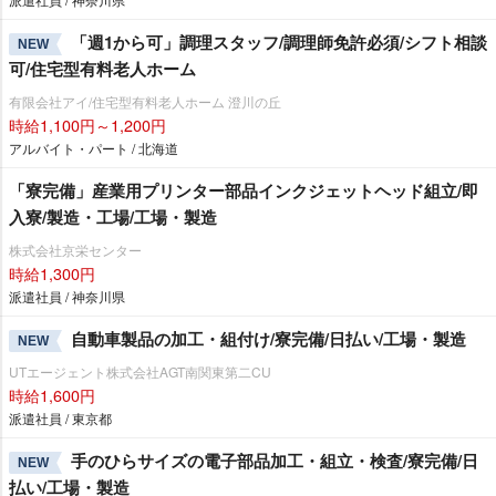
「週1から可」調理スタッフ/調理師免許必須/シフト相談
NEW
可/住宅型有料老人ホーム
有限会社アイ/住宅型有料老人ホーム 澄川の丘
時給1,100円～1,200円
アルバイト・パート / 北海道
「寮完備」産業用プリンター部品インクジェットヘッド組立/即
入寮/製造・工場/工場・製造
株式会社京栄センター
時給1,300円
派遣社員 / 神奈川県
自動車製品の加工・組付け/寮完備/日払い/工場・製造
NEW
UTエージェント株式会社AGT南関東第二CU
時給1,600円
派遣社員 / 東京都
手のひらサイズの電子部品加工・組立・検査/寮完備/日
NEW
払い/工場・製造