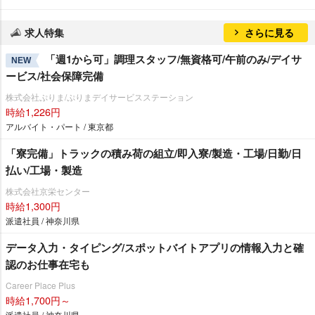
求人特集
さらに見る
「週1から可」調理スタッフ/無資格可/午前のみ/デイサ
NEW
ービス/社会保障完備
株式会社ぷりま/ぷりまデイサービスステーション
時給1,226円
アルバイト・パート / 東京都
「寮完備」トラックの積み荷の組立/即入寮/製造・工場/日勤/日
払い/工場・製造
株式会社京栄センター
時給1,300円
派遣社員 / 神奈川県
データ入力・タイピング/スポットバイトアプリの情報入力と確
認のお仕事在宅も
Career Place Plus
時給1,700円～
派遣社員 / 神奈川県