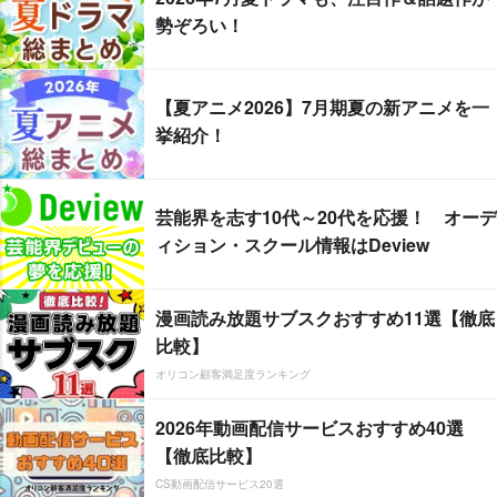
勢ぞろい！
【夏アニメ2026】7月期夏の新アニメを一
挙紹介！
芸能界を志す10代～20代を応援！ オーデ
ィション・スクール情報はDeview
漫画読み放題サブスクおすすめ11選【徹底
比較】
オリコン顧客満足度ランキング
2026年動画配信サービスおすすめ40選
【徹底比較】
CS動画配信サービス20選