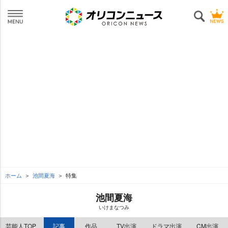
ホーム
池間夏海
特集
池間夏海
いけまなつみ
芸能人TOP
記事
作品
TV出演
ドラマ出演
CM出演