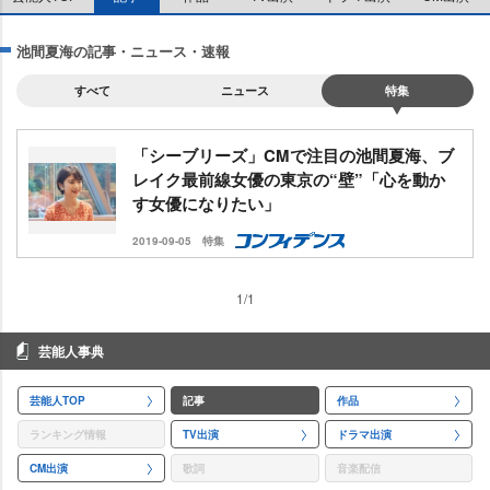
池間夏海の記事・ニュース・速報
すべて
ニュース
特集
「シーブリーズ」CMで注目の池間夏海、ブ
レイク最前線女優の東京の“壁”「心を動か
す女優になりたい」
2019-09-05
特集
1/1
芸能人事典
芸能人TOP
記事
作品
ランキング情報
TV出演
ドラマ出演
CM出演
歌詞
音楽配信