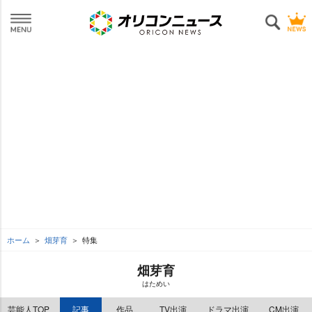
ホーム
畑芽育
特集
畑芽育
はためい
芸能人TOP
記事
作品
TV出演
ドラマ出演
CM出演