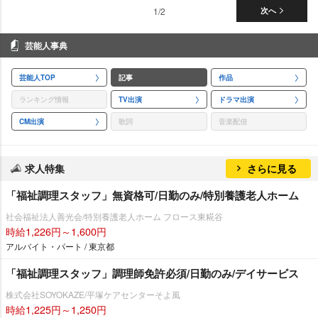
1/2
次へ
芸能人事典
芸能人TOP
記事
作品
ランキング情報
TV出演
ドラマ出演
CM出演
歌詞
音楽配信
求人特集
さらに見る
「福祉調理スタッフ」無資格可/日勤のみ/特別養護老人ホーム
社会福祉法人善光会/特別養護老人ホーム フロース東糀谷
時給1,226円～1,600円
アルバイト・パート / 東京都
「福祉調理スタッフ」調理師免許必須/日勤のみ/デイサービス
株式会社SOYOKAZE/平塚ケアセンターそよ風
時給1,225円～1,250円