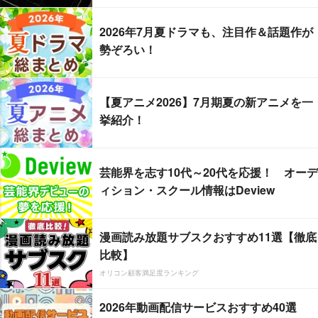
2026年7月夏ドラマも、注目作＆話題作が
勢ぞろい！
【夏アニメ2026】7月期夏の新アニメを一
挙紹介！
芸能界を志す10代～20代を応援！ オーデ
ィション・スクール情報はDeview
漫画読み放題サブスクおすすめ11選【徹底
比較】
オリコン顧客満足度ランキング
2026年動画配信サービスおすすめ40選