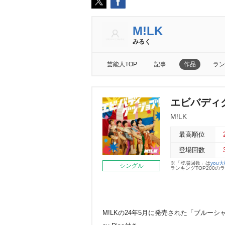
M!LK
みるく
芸能人TOP
記事
作品
ラン
エビバディグ
M!LK
最高順位
登場回数
※「登場回数」は
you
シングル
ランキングTOP200
M!LKの24年5月に発売された「ブルーシャワ