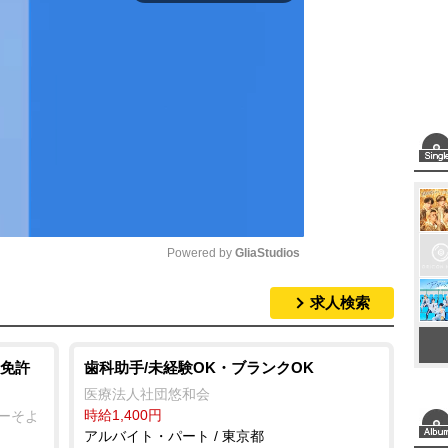
Powered by 
GliaStudios
求人検索
M
u
t
免許
歯科助手/未経験OK・ブランクOK
e
医療法人社団悠和会
時給1,400円
ターそよ
アルバイト・パート / 東京都