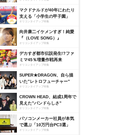
マクドナルドが40年にわたり
支える「小学生の甲子園」
オリコンタイアップ特集
向井康二イケメンすぎ！純愛
『（LOVE SONG）』
オリコンタイアップ特集
デカすぎ都市伝説発生!?ファ
ミマ45％増量作戦再来
オリコンタイアップ特集
SUPER★DRAGON、自ら描
いた”レトロフューチャー”
オリコンタイアップ特集
CROWN HEAD、結成1周年で
見えた”バンドらしさ”
オリコンタイアップ特集
パソコンメーカー社員が本気
で選ぶ「10万円台PC3選」
オリコンタイアップ特集