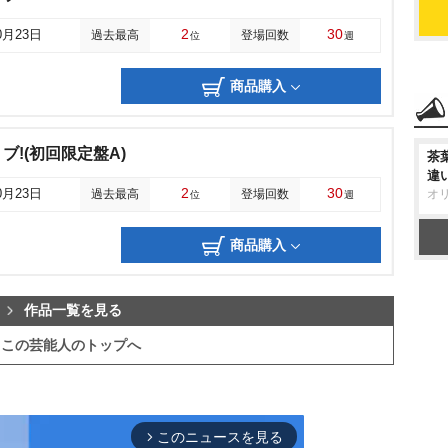
2
30
0月23日
過去最高
登場回数
位
週
商品購入
!(初回限定盤A)
茶
違
2
30
0月23日
過去最高
登場回数
オ
位
週
商品購入
作品一覧を見る
この芸能人のトップへ
このニュースを見る
arrow_forward_ios