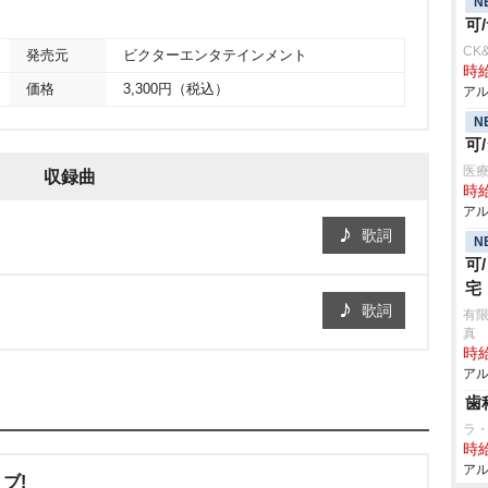
N
可
CK
発売元
ビクターエンタテインメント
時給
価格
3,300円（税込）
アル
N
可
医療
収録曲
時給
アル
歌詞
N
可
宅
歌詞
有
真
時給
アル
歯
ラ
時給
アル
ブ!