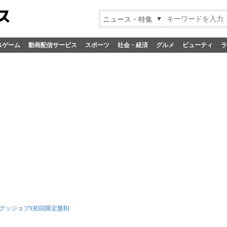
ニュース・特集
&ゲーム
動画配信サービス
スポーツ
社会・経済
グルメ
ビューティ
ラ
グッジョブ!(初回限定盤B)