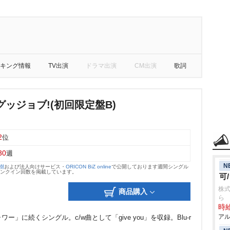
キング情報
TV出演
ドラマ出演
CM出演
歌詞
ッジョブ!(初回限定盤B)
2
位
30
週
N
大樹
および法人向けサービス・
ORICON BiZ online
で公開しております週間シングル
のランクイン回数を掲載しています。
可
株式
商品購入
ら
時給
アル
ー」に続くシングル。c/w曲として「give you」を収録。Blu-r