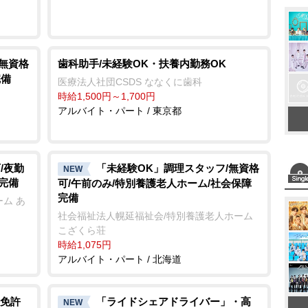
/無資格
歯科助手/未経験OK・扶養内勤務OK
完備
医療法人社団CSDS ななくに歯科
時給1,500円～1,700円
アルバイト・パート / 東京都
/夜勤
「未経験OK」調理スタッフ/無資格
NEW
完備
可/午前のみ/特別養護老人ホーム/社会保障
完備
ム あ
社会福祉法人幌延福祉会/特別養護老人ホーム
こざくら荘
時給1,075円
アルバイト・パート / 北海道
免許
「ライドシェアドライバー」・高
NEW