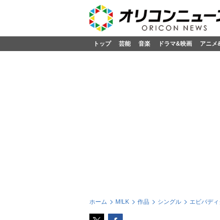
トップ
芸能
音楽
ドラマ&映画
アニメ
ホーム
M!LK
作品
シングル
エビバディ