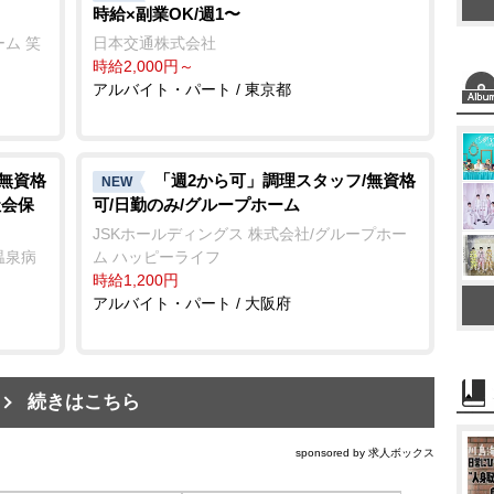
時給×副業OK/週1〜
ム 笑
日本交通株式会社
時給2,000円～
アルバイト・パート / 東京都
/無資格
「週2から可」調理スタッフ/無資格
NEW
社会保
可/日勤のみ/グループホーム
JSKホールディングス 株式会社/グループホー
温泉病
ム ハッピーライフ
時給1,200円
アルバイト・パート / 大阪府
続きはこちら
sponsored by 求人ボックス