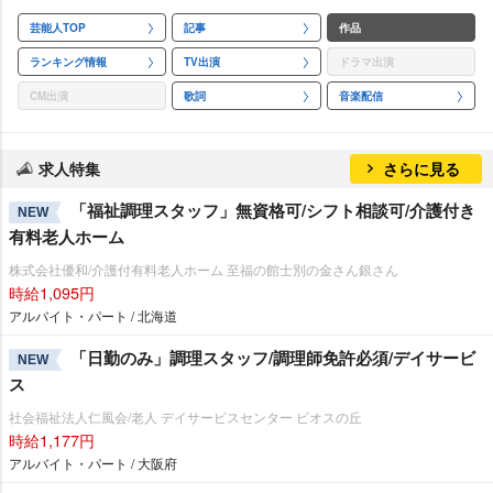
芸能人TOP
記事
作品
ランキング情報
TV出演
ドラマ出演
CM出演
歌詞
音楽配信
求人特集
さらに見る
「福祉調理スタッフ」無資格可/シフト相談可/介護付き
NEW
有料老人ホーム
株式会社優和/介護付有料老人ホーム 至福の館士別の金さん銀さん
時給1,095円
アルバイト・パート / 北海道
「日勤のみ」調理スタッフ/調理師免許必須/デイサービ
NEW
ス
社会福祉法人仁風会/老人 デイサービスセンター ビオスの丘
時給1,177円
アルバイト・パート / 大阪府