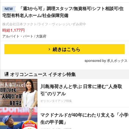
「週3から可」調理スタッフ/無資格可/シフト相談可/住
NEW
宅型有料老人ホーム/社会保障完備
株式会社日本ファクト/ライフ・ヴィレッジいずみ府中
時給1,177円
アルバイト・パート / 大阪府
続きはこちら
sponsored by 求人ボックス
オリコンニュース イチオシ特集
川島海荷さんと学ぶ 日常に潜む“人身取
引”のリアル
オリコンタイアップ特集
マクドナルドが40年にわたり支える「小学
生の甲子園」