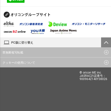
PC版に切り替え
禁無断複写転載
クッキーの使用について
© oricon ME inc.
JASRAC許諾番号：
9009642140Y38026