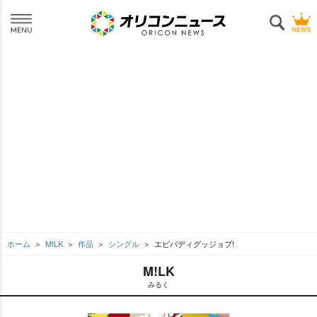
ホーム
M!LK
作品
シングル
エビバディグッジョブ!
M!LK
みるく