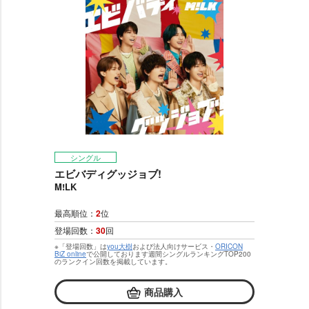
シングル
エビバディグッジョブ!
M!LK
最高順位：
2
位
登場回数：
30
回
※「登場回数」は
you大樹
および法人向けサービス・
ORICON
BiZ online
で公開しております週間シングルランキングTOP200
のランクイン回数を掲載しています。
商品購入