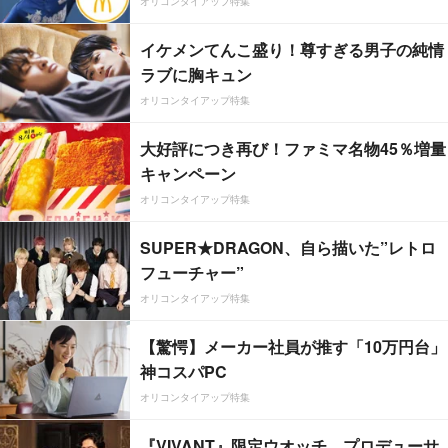
オリコンタイアップ特集
イケメンてんこ盛り！尊すぎる男子の純情
ラブに胸キュン
オリコンタイアップ特集
大好評につき再び！ファミマ名物45％増量
キャンペーン
オリコンタイアップ特集
SUPER★DRAGON、自ら描いた”レトロ
フューチャー”
オリコンタイアップ特集
【驚愕】メーカー社員が推す「10万円台」
神コスパPC
オリコンタイアップ特集
『VIVANT』限定ウオッチ、プロデューサ