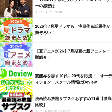
ーの感想は
オリコンタイアップ特集
2026年7月夏ドラマも、注目作＆話題作が
勢ぞろい！
【夏アニメ2026】7月期夏の新アニメを一
挙紹介！
芸能界を志す10代～20代を応援！ オーデ
ィション・スクール情報はDeview
漫画読み放題サブスクおすすめ11選【徹底
比較】
オリコン顧客満足度ランキング