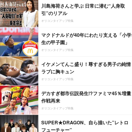
川島海荷さんと学ぶ 日常に潜む“人身取
引”のリアル
オリコンタイアップ特集
マクドナルドが40年にわたり支える「小学
生の甲子園」
オリコンタイアップ特集
イケメンてんこ盛り！尊すぎる男子の純情
ラブに胸キュン
オリコンタイアップ特集
デカすぎ都市伝説発生!?ファミマ45％増量
作戦再来
オリコンタイアップ特集
SUPER★DRAGON、自ら描いた”レトロ
フューチャー”