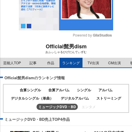
Powered by 
GliaStudios
Official髭男dism
M
おふぃしゃるひげだんでぃずむ
u
t
芸能人TOP
記事
作品
ランキング
TV出演
CM出演
e
Official髭男dismのランキング情報
合算シングル
合算アルバム
シングル
アルバム
デジタルシングル（単曲）
デジタルアルバム
ストリーミング
ミュージックDVD・BD
エンタメ
ミュージックDVD・BD売上TOP4作品