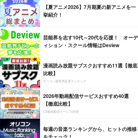
【夏アニメ2026】7月期夏の新アニメを一
挙紹介！
芸能界を志す10代～20代を応援！ オーデ
ィション・スクール情報はDeview
漫画読み放題サブスクおすすめ11選【徹底
比較】
オリコン顧客満足度ランキング
2026年動画配信サービスおすすめ40選
【徹底比較】
CS動画配信サービス20選
毎週の音楽ランキングから、ヒットの推移
をチェック！