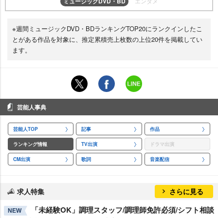
ミュージックDVD・BD
エンタメ
※週間ミュージックDVD・BDランキングTOP20にランクインしたこ
とがある作品を対象に、推定累積売上枚数の上位20件を掲載してい
ます。
芸能人事典
芸能人TOP
記事
作品
ランキング情報
TV出演
ドラマ出演
CM出演
歌詞
音楽配信
求人特集
さらに見る
「未経験OK」調理スタッフ/調理師免許必須/シフト相談
NEW