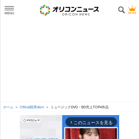
ホーム
Official髭男dism
ミュージックDVD・BD売上TOP4作品
このニュースを見る
arrow_forward_ios