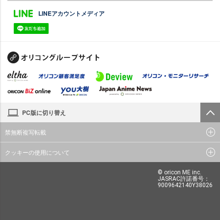
LINEアカウントメディア
PC版に切り替え
禁無断複写転載
クッキーの使用について
© oricon ME inc.
JASRAC許諾番号：
9009642140Y38026