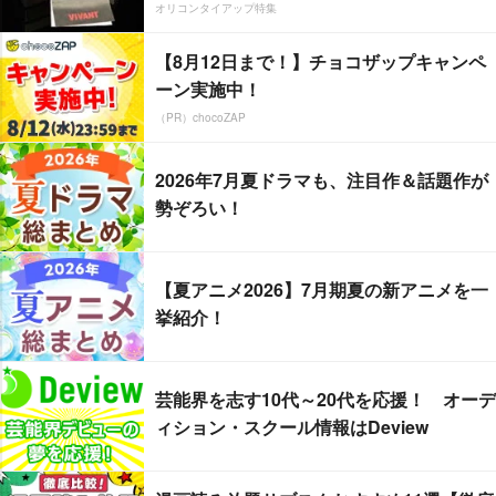
オリコンタイアップ特集
【8月12日まで！】チョコザップキャンペ
ーン実施中！
（PR）chocoZAP
2026年7月夏ドラマも、注目作＆話題作が
勢ぞろい！
【夏アニメ2026】7月期夏の新アニメを一
挙紹介！
芸能界を志す10代～20代を応援！ オーデ
ィション・スクール情報はDeview