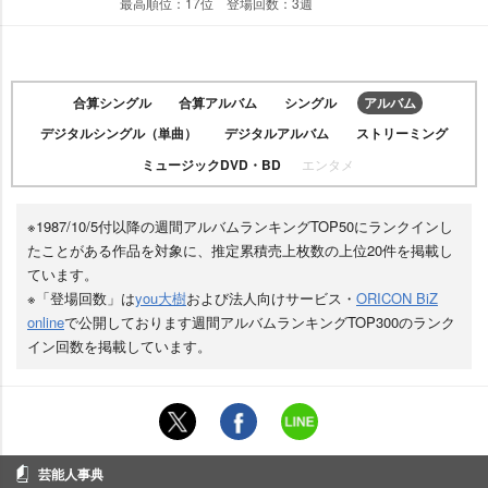
最高順位：17位 登場回数：3週
合算シングル
合算アルバム
シングル
アルバム
デジタルシングル（単曲）
デジタルアルバム
ストリーミング
ミュージックDVD・BD
エンタメ
※1987/10/5付以降の週間アルバムランキングTOP50にランクインし
たことがある作品を対象に、推定累積売上枚数の上位20件を掲載し
ています。
※「登場回数」は
you大樹
および法人向けサービス・
ORICON BiZ
online
で公開しております週間アルバムランキングTOP300のランク
イン回数を掲載しています。
芸能人事典