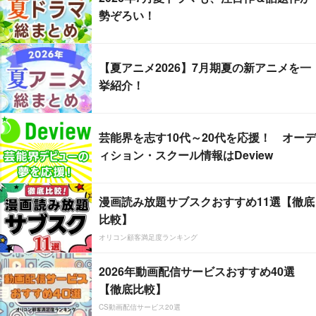
勢ぞろい！
【夏アニメ2026】7月期夏の新アニメを一
挙紹介！
芸能界を志す10代～20代を応援！ オーデ
ィション・スクール情報はDeview
漫画読み放題サブスクおすすめ11選【徹底
比較】
オリコン顧客満足度ランキング
2026年動画配信サービスおすすめ40選
【徹底比較】
CS動画配信サービス20選