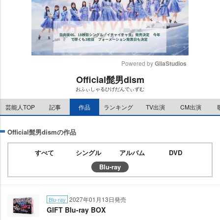
Powered by 
GliaStudios
Official髭男dism
M
おふぃしゃるひげだんでぃずむ
u
t
芸能人TOP
記事
作品
ランキング
TV出演
CM出演
e
Official髭男dismの作品
すべて
シングル
アルバム
DVD
Blu-ray
2027年01月13日発売
Blu-ray
GIFT Blu-ray BOX