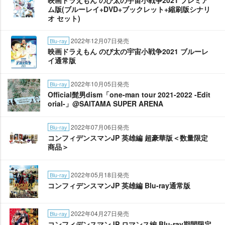
映画ドラえもん のび太の宇宙小戦争2021 プレミア
ム版(ブルーレイ+DVD+ブックレット+縮刷版シナリ
オ セット)
2022年12月07日発売
Blu-ray
映画ドラえもん のび太の宇宙小戦争2021 ブルーレ
イ通常版
2022年10月05日発売
Blu-ray
Official髭男dism「one-man tour 2021-2022 -Edit
orial-」@SAITAMA SUPER ARENA
2022年07月06日発売
Blu-ray
コンフィデンスマンJP 英雄編 超豪華版＜数量限定
商品＞
2022年05月18日発売
Blu-ray
コンフィデンスマンJP 英雄編 Blu-ray通常版
2022年04月27日発売
Blu-ray
コンフィデンスマンJP ロマンス編 Blu-ray期間限定