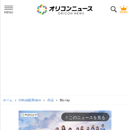
ホーム
Official髭男dism
作品
Blu-ray
このニュースを見る
arrow_forward_ios