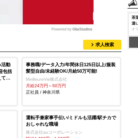
茶
違
オ
Powered by 
GliaStudios
求人検索
M
u
t
ハ活動
事務職/データ入力/年間休日125日以上/服装
髪型自由/未経験OK/月給50万可能!
迎包括
e
えて働
MeilleureVie株式会社
月給24万円～50万円
正社員 / 神奈川県
運転手兼家事手伝い/ミドルも活躍/駅チカで
おしゃれな職場
株式会社auコーポレーション