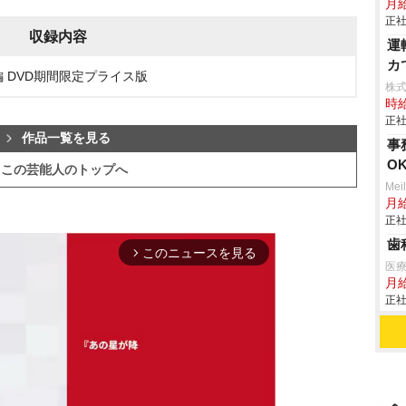
月
正社
収録内容
運
カ
編 DVD期間限定プライス版
株式
時給
正社
作品一覧を見る
事
O
この芸能人のトップへ
Mei
月
正社
歯
このニュースを見る
arrow_forward_ios
医
月
正社