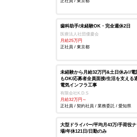
正社員 / 東京都
歯科助手/未経験OK・完全週休2日
医療法人社団優慶会
月給25万円
正社員 / 東京都
未経験から月給32万円&土日休み!/
もOK/応募者全員面接/生活を支える
電気インフラ工事
有限会社K.D.S
月給32万円～
正社員 / 契約社員 / 業務委託 / 愛知県
大型ドライバー/平均月43万/手荷役ナ
場/年休121日/日勤のみ