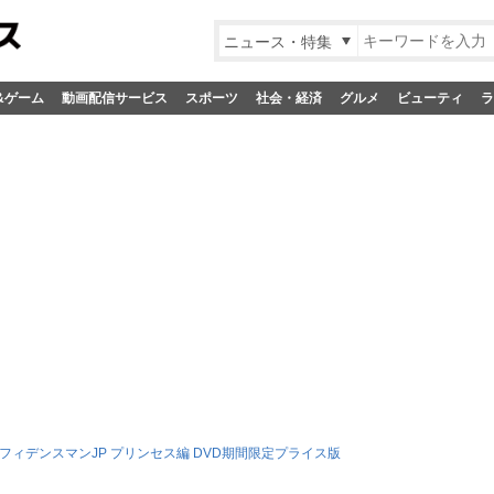
ニュース・特集
&ゲーム
動画配信サービス
スポーツ
社会・経済
グルメ
ビューティ
ラ
フィデンスマンJP プリンセス編 DVD期間限定プライス版