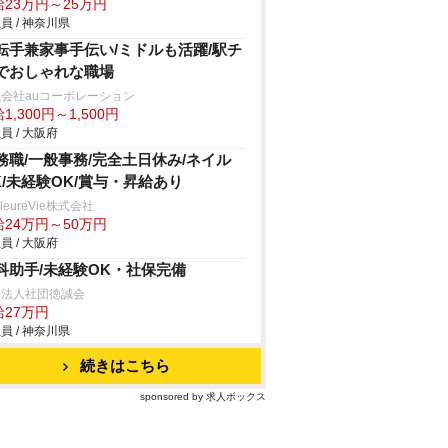
給23万円～25万円
員 / 神奈川県
転手兼家事手伝い/ミドルも活躍/駅チ
でおしゃれな職場
会社auコーポレーション
1,300円～1,500円
員 / 大阪府
務職/一般事務/完全土日休み/ネイル
K/未経験OK/賞与・昇給あり
lleureVie株式会社
給24万円～50万円
員 / 大阪府
科助手/未経験OK・社保完備
療法人社団徳誠会
給27万円
員 / 神奈川県
続きはこちら
sponsored by 求人ボックス