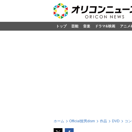
トップ
芸能
音楽
ドラマ&映画
アニメ
ホーム
Official髭男dism
作品
DVD
コン