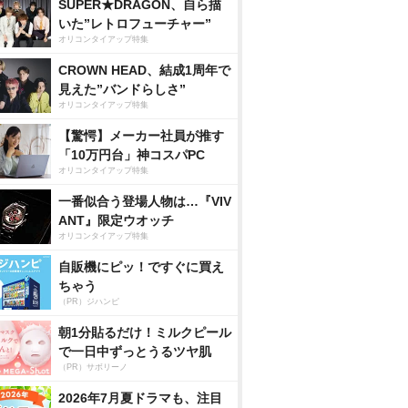
SUPER★DRAGON、自ら描
いた”レトロフューチャー”
オリコンタイアップ特集
CROWN HEAD、結成1周年で
見えた”バンドらしさ”
オリコンタイアップ特集
【驚愕】メーカー社員が推す
「10万円台」神コスパPC
オリコンタイアップ特集
一番似合う登場人物は…『VIV
ANT』限定ウオッチ
オリコンタイアップ特集
自販機にピッ！ですぐに買え
ちゃう
（PR）ジハンピ
朝1分貼るだけ！ミルクピール
で一日中ずっとうるツヤ肌
（PR）サボリーノ
2026年7月夏ドラマも、注目