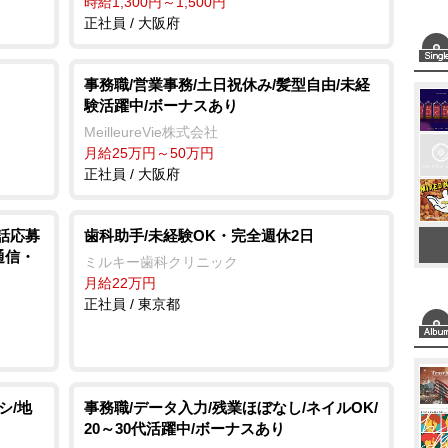
時給1,300円～1,500円
正社員 / 大阪府
事務職/営業事務/土日祝休み/髪型自由/未経
験活躍中/ボーナスあり
MeilleureVie株式会社
月給25万円～50万円
正社員 / 大阪府
電話応募
歯科助手/未経験OK・完全週休2日
通信・
ミルキー歯科クリニック
月給22万円
正社員 / 東京都
シ/地
事務職/データ入力/残業ほぼなし/ネイルOK/
20～30代活躍中/ボーナスあり