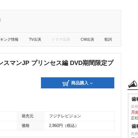
m
キング情報
TV出演
ドラマ出演
CM出演
歌詞
スマンJP プリンセス編 DVD期間限定プ
商品購入
歯
新
月給
発売元
フジテレビジョン
正社
価格
2,860円（税込）
歯
医