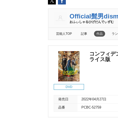
Official髭男dis
おふぃしゃるひげだんでぃずむ
芸能人TOP
記事
作品
ラン
コンフィデン
ライス版
DVD
発売日
2022年04月27日
品番
PCBC-52759