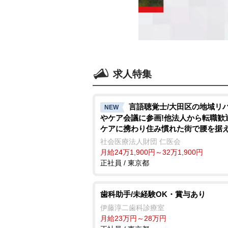
求人特集
言語聴覚士/大田区の地域リ
NEW
ケア会議に参画!他法人から転職歓
ケアに携わり住み慣れた街で腰を据
く
社会医療法人財団 仁医会
月給24万1,900円～32万1,900円
正社員 / 東京都
歯科助手/未経験OK・賞与あり
伊藤淳二歯科診療室
月給23万円～28万円