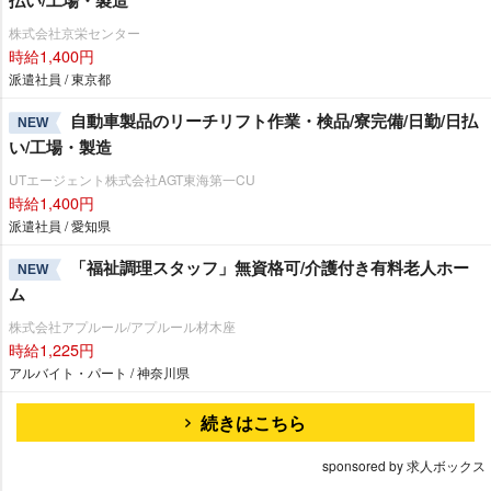
払い/工場・製造
株式会社京栄センター
時給1,400円
派遣社員 / 東京都
自動車製品のリーチリフト作業・検品/寮完備/日勤/日払
NEW
い/工場・製造
UTエージェント株式会社AGT東海第一CU
時給1,400円
派遣社員 / 愛知県
「福祉調理スタッフ」無資格可/介護付き有料老人ホー
NEW
ム
株式会社アプルール/アプルール材木座
時給1,225円
アルバイト・パート / 神奈川県
続きはこちら
sponsored by 求人ボックス