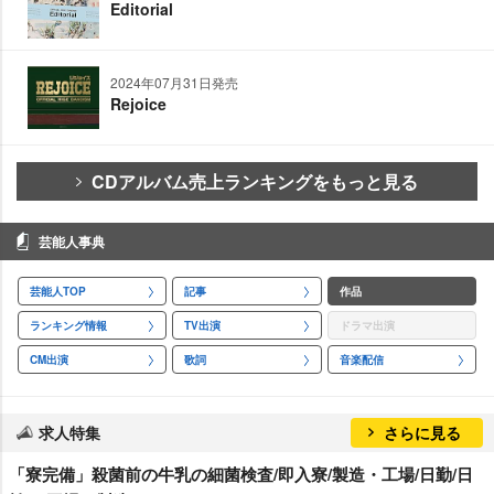
Editorial
2024年07月31日発売
Rejoice
CDアルバム売上ランキングをもっと見る
芸能人事典
芸能人TOP
記事
作品
ランキング情報
TV出演
ドラマ出演
CM出演
歌詞
音楽配信
求人特集
さらに見る
「寮完備」殺菌前の牛乳の細菌検査/即入寮/製造・工場/日勤/日