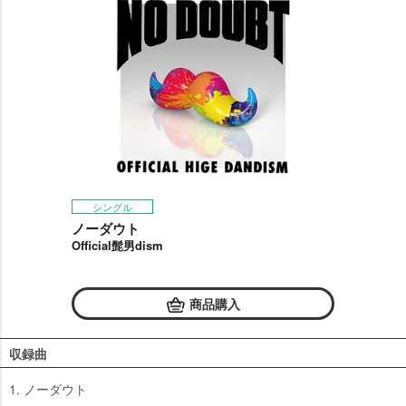
シングル
ノーダウト
Official髭男dism
商品購入
収録曲
1. ノーダウト