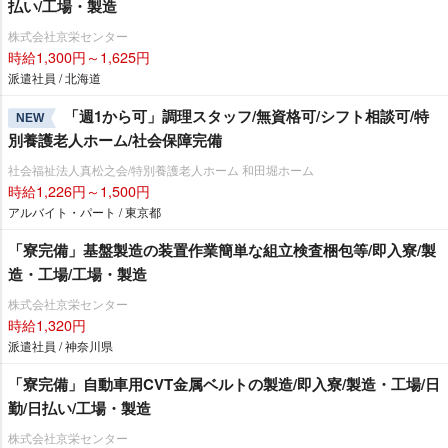
払い/工場・製造
株式会社京栄センター
時給1,300円～1,625円
派遣社員 / 北海道
「週1から可」調理スタッフ/無資格可/シフト相談可/特
NEW
別養護老人ホーム/社会保障完備
社会福祉法人真松之会/特別養護老人ホーム 和田堀ホーム
時給1,226円～1,500円
アルバイト・パート / 東京都
「寮完備」基盤製造の装置作業簡単な組立検査梱包等/即入寮/製
造・工場/工場・製造
株式会社京栄センター
時給1,320円
派遣社員 / 神奈川県
「寮完備」自動車用CVT金属ベルトの製造/即入寮/製造・工場/日
勤/日払い/工場・製造
株式会社京栄センター