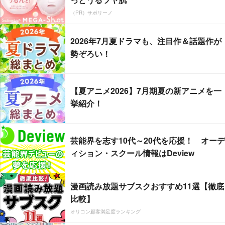
（PR）サボリーノ
2026年7月夏ドラマも、注目作＆話題作が
勢ぞろい！
【夏アニメ2026】7月期夏の新アニメを一
挙紹介！
芸能界を志す10代～20代を応援！ オーデ
ィション・スクール情報はDeview
漫画読み放題サブスクおすすめ11選【徹底
比較】
オリコン顧客満足度ランキング