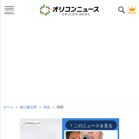
ホーム
坂口健太郎
作品
DVD
このニュースを見る
arrow_forward_ios