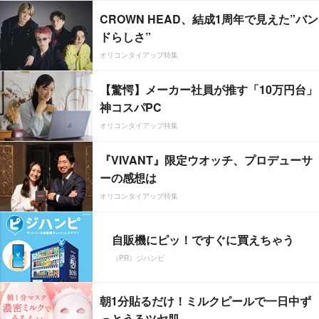
CROWN HEAD、結成1周年で見えた”バン
ドらしさ”
オリコンタイアップ特集
【驚愕】メーカー社員が推す「10万円台」
神コスパPC
オリコンタイアップ特集
『VIVANT』限定ウオッチ、プロデューサ
ーの感想は
オリコンタイアップ特集
自販機にピッ！ですぐに買えちゃう
（PR）ジハンピ
朝1分貼るだけ！ミルクピールで一日中ず
っとうるツヤ肌