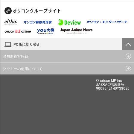
PC版に切り替え
禁無断複写転載
クッキーの使用について
© oricon ME inc.
JASRAC許諾番号：
9009642140Y38026