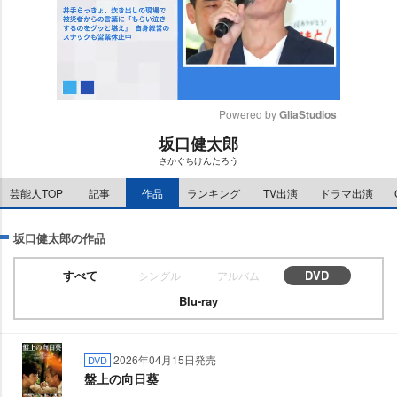
Powered by 
GliaStudios
坂口健太郎
M
さかぐちけんたろう
u
t
芸能人TOP
記事
作品
ランキング
TV出演
ドラマ出演
e
坂口健太郎の作品
すべて
DVD
シングル
アルバム
Blu-ray
2026年04月15日発売
DVD
盤上の向日葵