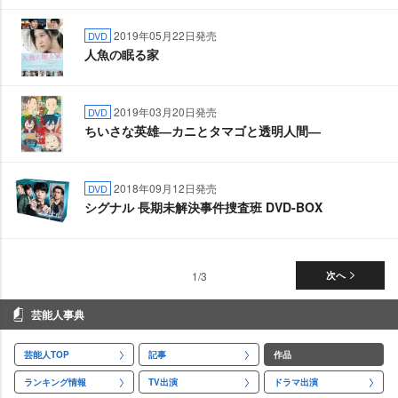
2019年05月22日発売
DVD
人魚の眠る家
2019年03月20日発売
DVD
ちいさな英雄―カニとタマゴと透明人間―
2018年09月12日発売
DVD
シグナル 長期未解決事件捜査班 DVD-BOX
1/3
次へ
芸能人事典
芸能人TOP
記事
作品
ランキング情報
TV出演
ドラマ出演