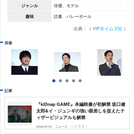
ジャンル
俳優、モデル
趣味
読書 バレーボール
出典：（
VIPタイムズ社
）
画像
記事
『kiDnap GAME』本編映像が初解禁 坂口健
太郎&イ・ジュンギの強い眼差しを捉えたテ
ィザービジュアルも解禁
｜ドラマ｜
2026-07-31
ニュース