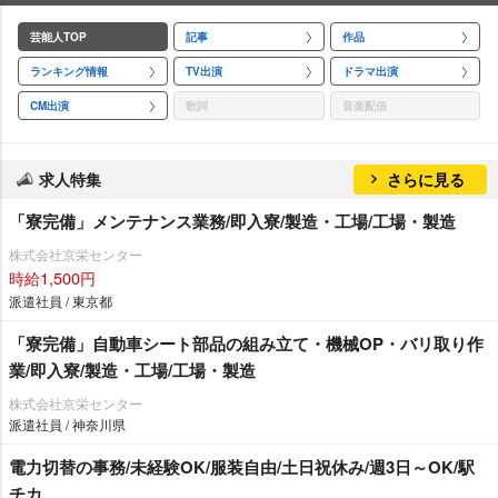
芸能人TOP
記事
作品
ランキング情報
TV出演
ドラマ出演
CM出演
歌詞
音楽配信
求人特集
さらに見る
「寮完備」メンテナンス業務/即入寮/製造・工場/工場・製造
株式会社京栄センター
時給1,500円
派遣社員 / 東京都
「寮完備」自動車シート部品の組み立て・機械OP・バリ取り作
業/即入寮/製造・工場/工場・製造
株式会社京栄センター
派遣社員 / 神奈川県
電力切替の事務/未経験OK/服装自由/土日祝休み/週3日～OK/駅
チカ