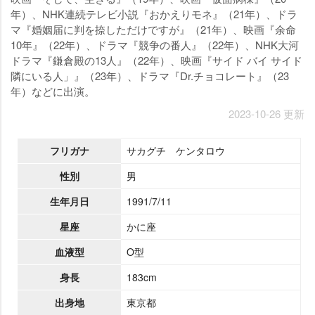
年）、NHK連続テレビ小説『おかえりモネ』（21年）、ドラ
マ『婚姻届に判を捺しただけですが』（21年）、映画『余命
10年』（22年）、ドラマ『競争の番人』（22年）、NHK大河
ドラマ『鎌倉殿の13人』（22年）、映画『サイド バイ サイド
隣にいる人」』（23年）、ドラマ『Dr.チョコレート』（23
年）などに出演。
2023-10-26 更新
フリガナ
サカグチ ケンタロウ
性別
男
生年月日
1991/7/11
星座
かに座
血液型
O型
身長
183cm
出身地
東京都