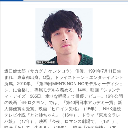
坂口健太郎（サカグチ ケンタロウ） 俳優。1991年7月11日生
まれ、東京都出身。O型。トライストーン・エンタテイメント
所属。2010年、『第25回MEN'S NON-NOモデルオーディショ
ン』に合格し、専属モデルを務める。14年、映画『シャンテ
ィ・デイズ 365日、幸せな呼吸』で俳優デビュー。16年公開
の映画『64-ロクヨン』では、『第40回日本アカデミー賞』新
人俳優賞を受賞。映画『ヒロイン失格』（15年）、NHK連続
テレビ小説『とと姉ちゃん』（16年）、ドラマ『東京タラレ
バ娘』（17年）、映画『今夜、ロマンス劇場で』（18年）、
映画『そして、生きる』（19年）、映画『仮面病棟』（20