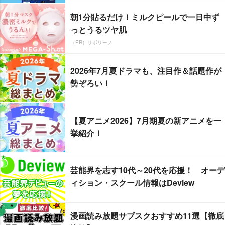
朝1分貼るだけ！ミルクピールで一日中ず
っとうるツヤ肌
（PR）サボリーノ
2026年7月夏ドラマも、注目作＆話題作が
勢ぞろい！
【夏アニメ2026】7月期夏の新アニメを一
挙紹介！
芸能界を志す10代～20代を応援！ オーデ
ィション・スクール情報はDeview
漫画読み放題サブスクおすすめ11選【徹底