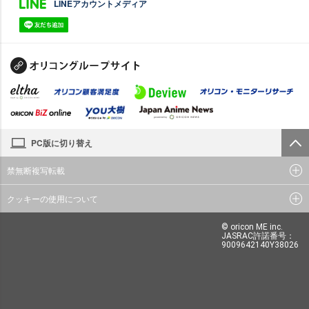
LINEアカウントメディア
PC版に切り替え
禁無断複写転載
クッキーの使用について
© oricon ME inc.
JASRAC許諾番号：
9009642140Y38026