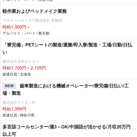
軽作業およびベッドメイク業務
ワタキューセイモア株式会社 業務部
時給1,300円～
アルバイト・パート / 東京都
「寮完備」PETシートの製造/運搬/即入寮/製造・工場/日勤/日払
い
株式会社京栄センター
時給1,700円～2,125円
派遣社員 / 北海道
歯車製造における機械オペレーター/寮完備/日払い/工
NEW
場・製造
株式会社ライオン社
時給1,350円
派遣社員 / 神奈川県
多言語コールセンター/週3～OK/中国語が活かせる/月収20万円
以上可