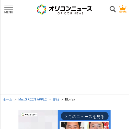
ホーム
Mrs.GREEN APPLE
作品
Blu-ray
このニュースを見る
arrow_forward_ios