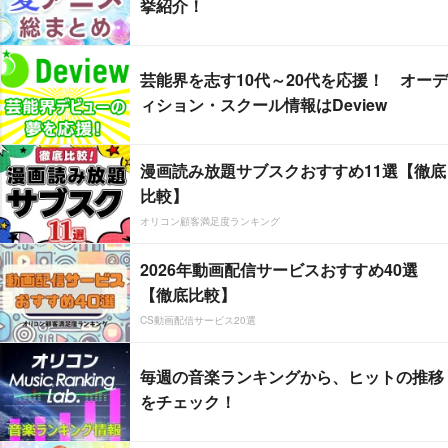
挙紹介！
芸能界を志す10代～20代を応援！ オーデ
ィション・スクール情報はDeview
漫画読み放題サブスクおすすめ11選【徹底
比較】
オリコン顧客満足度ランキング
2026年動画配信サービスおすすめ40選
【徹底比較】
CS動画配信サービス20選
毎週の音楽ランキングから、ヒットの推移
をチェック！