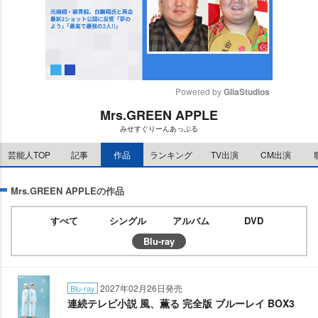
Powered by 
GliaStudios
Mrs.GREEN APPLE
M
みせすぐりーんあっぷる
u
t
芸能人TOP
記事
作品
ランキング
TV出演
CM出演
e
Mrs.GREEN APPLEの作品
すべて
シングル
アルバム
DVD
Blu-ray
2027年02月26日発売
Blu-ray
連続テレビ小説 風、薫る 完全版 ブルーレイ BOX3